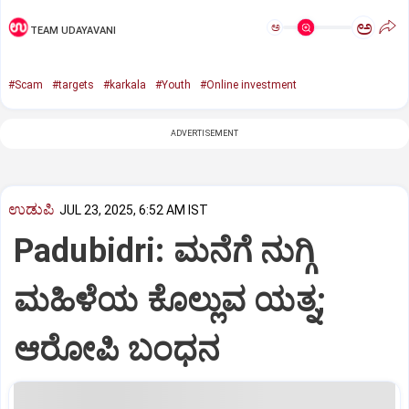
ಅ
ಅ
TEAM UDAYAVANI
#Scam
#targets
#karkala
#Youth
#Online investment
ADVERTISEMENT
ಉಡುಪಿ
JUL 23, 2025, 6:52 AM IST
Padubidri: ಮನೆಗೆ ನುಗ್ಗಿ
ಮಹಿಳೆಯ ಕೊಲ್ಲುವ ಯತ್ನ;
ಆರೋಪಿ ಬಂಧನ