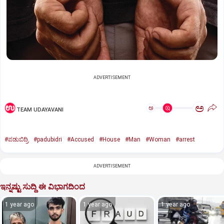
ADVERTISEMENT
ಅ
ಅ
TEAM UDAYAVANI
#ಪಡುಬಿದ್ರಿ
#padubidri
#Accused
#House
#Man
#Woman
#arrest
ADVERTISEMENT
ಇನ್ನಷ್ಟು ಸುದ್ದಿ ಈ ವಿಭಾಗದಿಂದ
1 year ago
1 year ago
1 year ago