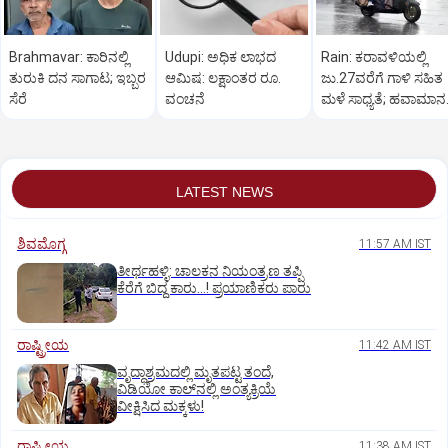
Brahmavar: ಕಾರಿನಲ್ಲಿ
Udupi: ಅಧಿಕ ಲಾಭದ
Rain: ಕರಾವಳಿಯಲ್ಲಿ
ತುರುಕಿ ದನ ಸಾಗಾಟ; ಇಬ್ಬರ
ಆಮಿಷ: ಲಕ್ಷಾಂತರ ರೂ.
ಜು.27ವರೆಗೆ ಗಾಳಿ ಸಹಿತ
ಸೆರೆ
ವಂಚನೆ
ಮಳೆ ಸಾಧ್ಯತೆ; ಹವಾಮಾನ
ಇಲಾಖೆ ಎಚ್ಚರಿಕೆ
LATEST NEWS
ಶಿವಮೊಗ್ಗ
11:57 AM IST
ತೀರ್ಥಹಳ್ಳಿ: ಚಾಲಕನ ನಿಯಂತ್ರಣ ತಪ್ಪಿ
ಕೆರೆಗೆ ಬಿದ್ದ ಕಾರು...! ಪ್ರಯಾಣಿಕರು ಪಾರು
ರಾಷ್ಟ್ರೀಯ
11:42 AM IST
ವೃದ್ಧಾಶ್ರಮದಲ್ಲಿ ಮೃತಪಟ್ಟ ತಂದೆ,
ವಿಡಿಯೋ ಕಾಲ್‌ನಲ್ಲಿ ಅಂತ್ಯಕ್ರಿಯೆ
ವೀಕ್ಷಿಸಿದ ಮಕ್ಕಳು!
ರಾಷ್ಟ್ರೀಯ
11:38 AM IST