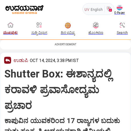
UV
English
E-Paper
ಮುಖಪುಟ
ಸುದ್ದಿ ವಿಭಾಗ
ದಿನ ಭವಿಷ್ಯ
ಹೊಂಗಿರಣ
Search
ADVERTISEMENT
ಉಡುಪಿ
OCT 14, 2024, 3:38 PM IST
Shutter Box: ಈಶಾನ್ಯದಲ್ಲಿ
ಕರಾವಳಿ ಪ್ರವಾಸೋದ್ಯಮ
ಪ್ರಚಾರ
ಕಾಪುವಿನ ಯುವಕರಿಂದ 17 ರಾಜ್ಯಗಳ ಬದುಕು