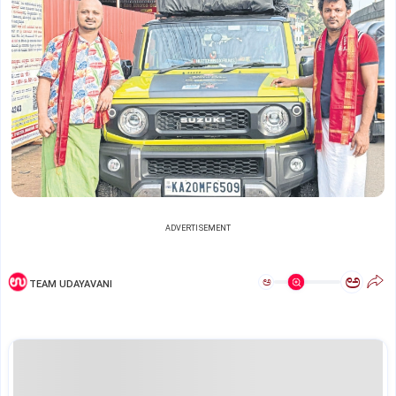
ADVERTISEMENT
ಅ
ಅ
TEAM UDAYAVANI