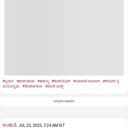
#ಪ್ರಚಾರ
#promotion
#ಈಶಾನ್ಯ
#North-East
#coastal tourism
#ಕರಾವಳಿ ಪ್ರ
ವಾಸೋದ್ಯಮ
#Shutter Box
#ಶಟರ್‌ ಬಾಕ್ಸ್‌
ADVERTISEMENT
ಉಡುಪಿ
JUL 23, 2025, 7:24 AM IST