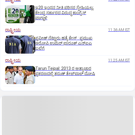
ಇ20 ಇಂಧನ ನೀತಿ ಪರಿಸರ ಸ್ನೇಹಿಯಲ್ಲ;
ಕೇಂದ್ರ ಸರ್ಕಾರದ ವಿರುದ್ಧ ಕಾಂಗ್ರೆಸ್‌
ವಾಗ್ದಾಳಿ
ರಾಷ್ಟ್ರೀಯ
11:36 AM IST
ಪ್ರವೀಣ್ ನೆಟ್ಟಾರು ಹತ್ಯೆ ಕೇಸ್ : ಪ್ರಮುಖ
ಆರೋಪಿ ಉಮರ್ ಫಾರೂಕ್ ಎನ್‌ಐಎ
ಬಲೆಗೆ
ರಾಷ್ಟ್ರೀಯ
11:25 AM IST
Tarun Tejpal: 2013 ರ ಅತ್ಯಾಚಾರ
ಪ್ರಕರಣದಲ್ಲಿ ತರುಣ್ ತೇಜ್‌ಪಾಲ್ ದೋಷಿ