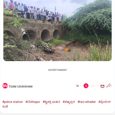
ADVERTISEMENT
ಅ
ಅ
TEAM UDAYAVANI
#police station
#Chittapur
#ದ್ವಿಚಕ್ರ ವಾಹನ
#ಚಿತ್ತಾಪುರ
#two wheeler
#ಪೊಲೀಸ್
ಠಾಣೆ