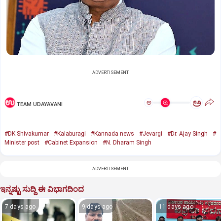
ADVERTISEMENT
ಅ
ಅ
TEAM UDAYAVANI
#DK Shivakumar
#Kalaburagi
#Kannada news
#Jevargi
#Dr. Ajay Singh
#
Minister post
#Cabinet Expansion
#N. Dharam Singh
ADVERTISEMENT
ಇನ್ನಷ್ಟು ಸುದ್ದಿ ಈ ವಿಭಾಗದಿಂದ
7 days ago
9 days ago
11 days ago