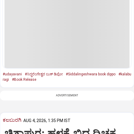
#udayavani
#ಸಿದ್ಧಲಿಂಗೇಶ್ವರ ಬುಕ್ ಡಿಪೋ
#Siddalingeshwara book dippo
#kalabu
ragi
#Book Release
ADVERTISEMENT
ಕಲಬುರಗಿ
AUG 4, 2026, 1:35 PM IST
ಚಿತ್ತಾಪುರ: ಹಳ್ಳಕ್ಕೆ ಬಿದ್ದ ದ್ವಿಚಕ್ರ