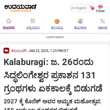
UV
English
E-Paper
ಮುಖಪುಟ
ಸುದ್ದಿ ವಿಭಾಗ
ದಿನ ಭವಿಷ್ಯ
ಹೊಂಗಿರಣ
Search
ADVERTISEMENT
ಕಲಬುರಗಿ
JAN 23, 2025, 1:23 PM IST
Kalaburagi: ಜ. 26ರಂದು
ಸಿದ್ಧಲಿಂಗೇಶ್ವರ ಪ್ರಕಾಶನ 131
ಗ್ರಂಥಗಳು ಏಕಕಾಲಕ್ಕೆ ಬಿಡುಗಡೆ
2027 ಕ್ಕೆ ಕೊನೆಕ್ ಅವರ ಅಮೃತ ಮಹೋತ್ಸವ: