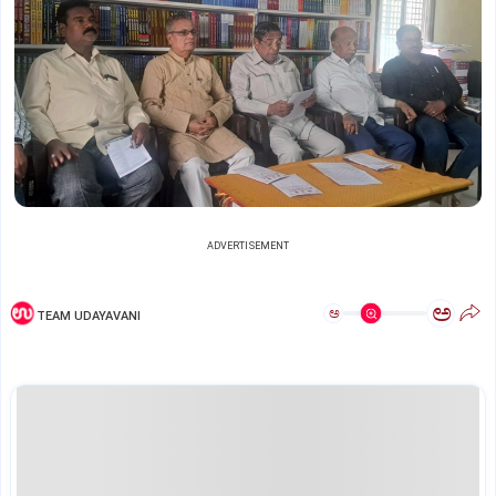
ADVERTISEMENT
ಅ
ಅ
TEAM UDAYAVANI