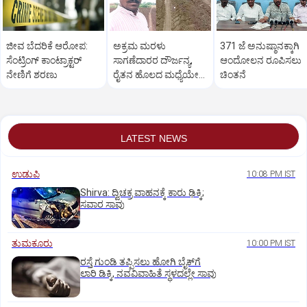
ಜೀವ ಬೆದರಿಕೆ ಆರೋಪ:
ಅಕ್ರಮ ಮರಳು
371 ಜೆ ಅನುಷ್ಠಾನಕ್ಕಾಗಿ
ಸೆಂಟ್ರಿಂಗ್ ಕಾಂಟ್ರಾಕ್ಟರ್
ಸಾಗಣೆದಾರರ ದೌರ್ಜನ್ಯ,
ಆಂದೋಲನ ರೂಪಿಸಲು
ನೇಣಿಗೆ ಶರಣು
ರೈತನ ಹೊಲದ ಮಧ್ಯೆಯೇ
ಚಿಂತನೆ
ರಸ್ತೆ ನಿರ್ಮಿಸಿ ತೊಗರಿ ಬೆಳೆ
ನಾಶ
LATEST NEWS
ಉಡುಪಿ
10:08 PM IST
Shirva: ದ್ವಿಚಕ್ರ ವಾಹನಕ್ಕೆ ಕಾರು ಢಿಕ್ಕಿ;
ಸವಾರ ಸಾವು
ತುಮಕೂರು
10:00 PM IST
ರಸ್ತೆ ಗುಂಡಿ ತಪ್ಪಿಸಲು ಹೋಗಿ ಬೈಕ್‌ಗೆ
ಲಾರಿ ಡಿಕ್ಕಿ, ನವವಿವಾಹಿತೆ ಸ್ಥಳದಲ್ಲೇ ಸಾವು