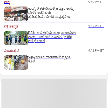
ರಾಜ್ಯ
9:49 PM IST
ಕಾಂಗ್ರೆಸ್ ಕಚೇರಿಯಲ್ಲಿ ಅಧ್ಯಕ್ಷರ ಆಯ್ಕೆ
ವೇಳೆ ಗಲಾಟೆ,ಕುರ್ಚಿ
ಪುಡಿಪುಡಿ,ಪೊಲೀಸರ ಮಧ್ಯಪ್ರವೇಶ
ದಕ್ಷಿಣಕನ್ನಡ
9:17 PM IST
RAIN: ದ.ಕ ಜಿಲ್ಲೆಯ ನಾಲ್ಕು ತಾಲೂಕುಗಳ
ಶಾಲಾ – ಕಾಲೇಜಿಗೆ ಶನಿವಾರ (ಆ.08)
ರಜೆ ಘೋಷಣೆ
ವಿಜಯಪುರ
9:12 PM IST
Vijayapura: ಹಾಡಹಗಲೇ ವ್ಯಕ್ತಿಯ
ಕೊಲೆ