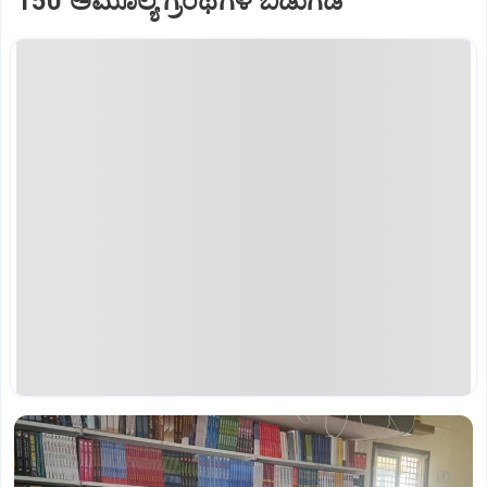
150 ಅಮೂಲ್ಯ ಗ್ರಂಥಗಳ ಬಿಡುಗಡೆ