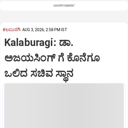
ADVERTISEMENT
ಕಲಬುರಗಿ
AUG 3, 2026, 2:58 PM IST
Kalaburagi: ಡಾ.
ಅಜಯಸಿಂಗ್ ಗೆ ಕೊನೆಗೂ
ಒಲಿದ ಸಚಿವ ಸ್ಥಾನ