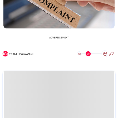
ADVERTISEMENT
ಅ
ಅ
TEAM UDAYAVANI