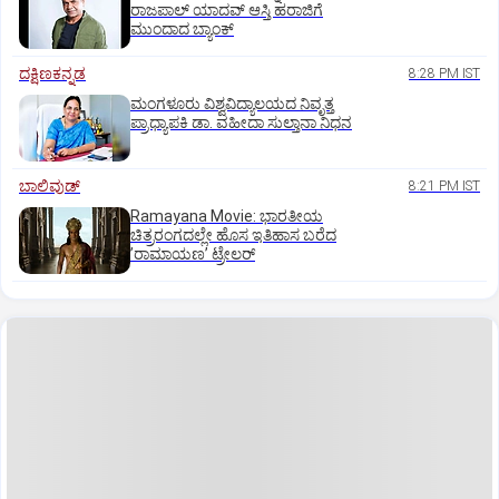
ರಾಜಪಾಲ್ ಯಾದವ್‌ ಆಸ್ತಿ ಹರಾಜಿಗೆ
ಮುಂದಾದ ಬ್ಯಾಂಕ್
ದಕ್ಷಿಣಕನ್ನಡ
8:28 PM IST
ಮಂಗಳೂರು ವಿಶ್ವವಿದ್ಯಾಲಯದ ನಿವೃತ್ತ
ಪ್ರಾಧ್ಯಾಪಕಿ ಡಾ. ವಹೀದಾ ಸುಲ್ತಾನಾ ನಿಧನ
ಬಾಲಿವುಡ್‌
8:21 PM IST
Ramayana Movie: ಭಾರತೀಯ
ಚಿತ್ರರಂಗದಲ್ಲೇ ಹೊಸ ಇತಿಹಾಸ ಬರೆದ
ʼರಾಮಾಯಣʼ ಟ್ರೇಲರ್