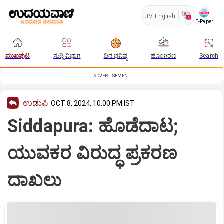
UV
English
E-Paper
ಮುಖಪುಟ
ಸುದ್ದಿ ವಿಭಾಗ
ದಿನ ಭವಿಷ್ಯ
ಹೊಂಗಿರಣ
Search
ADVERTISEMENT
ಉಡುಪಿ
OCT 8, 2024, 10:00 PM IST
Siddapura: ಹೊಡೆದಾಟ;
ಯುವಕರ ವಿರುದ್ಧ ಪ್ರಕರಣ
ದಾಖಲು