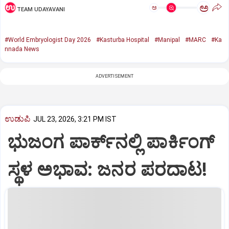
ಅ
ಅ
TEAM UDAYAVANI
#World Embryologist Day 2026
#Kasturba Hospital
#Manipal
#MARC
#Ka
nnada News
ADVERTISEMENT
ಉಡುಪಿ
JUL 23, 2026, 3:21 PM IST
ಭುಜಂಗ ಪಾರ್ಕ್‌ನಲ್ಲಿ ಪಾರ್ಕಿಂಗ್‌
ಸ್ಥಳ ಅಭಾವ: ಜನರ ಪರದಾಟ!