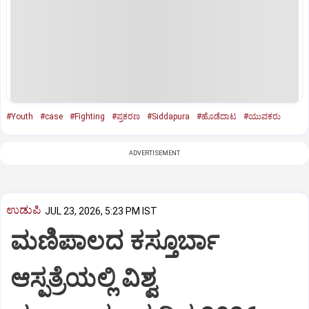
#Youth
#case
#Fighting
#ಪ್ರಕರಣ
#Siddapura
#ಹೊಡೆದಾಟ
#ಯುವಕರು
ADVERTISEMENT
ಉಡುಪಿ
JUL 23, 2026, 5:23 PM IST
ಮಣಿಪಾಲದ ಕಸ್ತೂರ್ಬಾ
ಆಸ್ಪತ್ರೆಯಲ್ಲಿ ವಿಶ್ವ