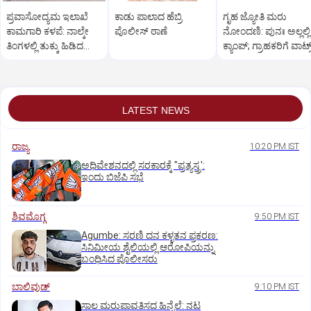
ಪ್ರವಾಸೋದ್ಯಮ ಇಲಾಖೆ
ಕಾಡು ಪಾಲಾದ ಹೆಬ್ರಿ
ಗೃಹ ಜ್ಯೋತಿ ಮರು
ಕಾಮಗಾರಿ ಕಳಪೆ: ನಾಲ್ಕೇ
ಪೊಲೀಸ್‌ ಠಾಣೆ
ನೋಂದಣಿ: ಪುನಃ ಅಲ್ಲಲ್ಲಿ
ತಿಂಗಳಲ್ಲಿ ತುಕ್ಕು ಹಿಡಿದ
ಕ್ಯಾಂಪ್‌; ಗ್ರಾಹಕರಿಗೆ ವಾಟ್ಸ್
ವಾಚ್‌ ಟವರ್‌
ಆ್ಯಪ್‌ ಸಂದೇಶ
LATEST NEWS
ರಾಜ್ಯ
10:20 PM IST
ಅಧಿವೇಶನದಲ್ಲಿ ಸರಕಾರಕ್ಕೆ "ಪ್ರತ್ಯಸ್ತ್ರ':
ಇಂದು ಬಿಜೆಪಿ ಸಭೆ
ಶಿವಮೊಗ್ಗ
9:50 PM IST
Agumbe: ಸರಣಿ ದನ ಕಳ್ಳತನ ಪ್ರಕರಣ:
ಸಿನಿಮೀಯ ಶೈಲಿಯಲ್ಲಿ ಆರೋಪಿಯನ್ನು
ಬಂಧಿಸಿದ ಪೊಲೀಸರು
ಬಾಲಿವುಡ್‌
9:10 PM IST
ಸಾಲ ಮರುಪಾವತಿಸದ ಹಿನ್ನೆಲೆ: ನಟ