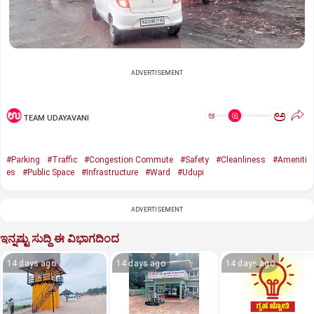
ADVERTISEMENT
ಅ
ಅ
TEAM UDAYAVANI
#Parking‌
#Traffic
#Congestion Commute
#Safety
#Cleanliness
#Ameniti
es
#Public Space
#Infrastructure
#Ward
#Udupi
ADVERTISEMENT
ಇನ್ನಷ್ಟು ಸುದ್ದಿ ಈ ವಿಭಾಗದಿಂದ
14 days ago
14 days ago
14 days ago