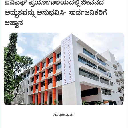
ಐವಿಎಫ್ ಪ್ರಯೋಗಾಲಯದಲ್ಲಿ ಜೀವನದ
ಅದ್ಭುತವನ್ನು ಅನುಭವಿಸಿ- ಸಾರ್ವಜನಿಕರಿಗೆ
ಆಹ್ವಾನ
ADVERTISEMENT