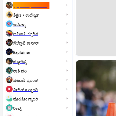
ಇಸ್ರೇಲ್- ಇರಾನ್‌ ಯುದ್ಧ
ಶಿಕ್ಷಣ / ಉದ್ಯೋಗ
ಆರೋಗ್ಯ
ಅನಿವಾಸಿ ಕನ್ನಡಿಗ
ಸೆಲೆಬ್ರಿಟಿ ಕಾರ್ನರ್‌
Explainer
ಜ್ಯೋತಿಷ್ಯ
ರಾಶಿ ಫಲ
ಪುಟಾಣಿ ಪ್ರಪಂಚ
ವೀಡಿಯೊ ಗ್ಯಾಲರಿ
ಫೋಟೋ ಗ್ಯಾಲರಿ
ರೀಲ್ಸ್