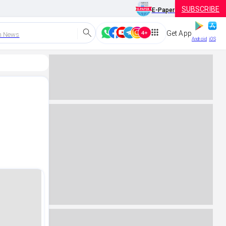
SUBSCRIBE
E-Paper
Get App
h News
Android
iOS