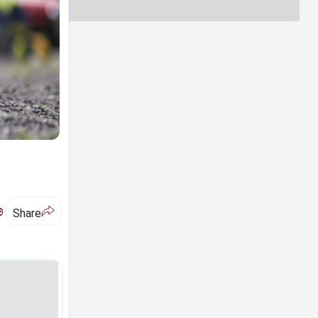
ಅ
Share