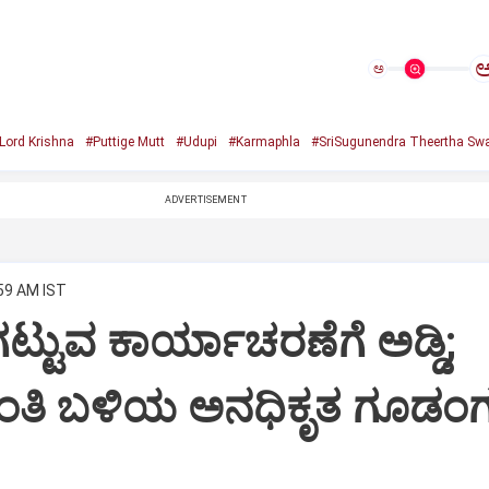
ಅ
Lord Krishna
#Puttige Mutt
#Udupi
#Karmaphla
#SriSugunendra Theertha Swa
ADVERTISEMENT
:59 AM IST
ಟ್ಟುವ ಕಾರ್ಯಾಚರಣೆಗೆ ಅಡ್ಡಿ;
ಂತಿ ಬಳಿಯ ಅನಧಿಕೃತ ಗೂಡಂಗ