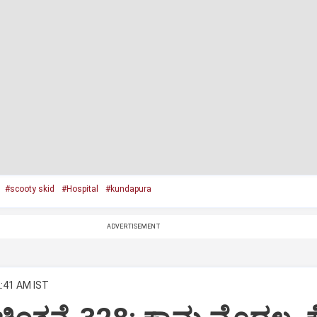
#scooty skid
#Hospital
#kundapura
ADVERTISEMENT
2:41 AM IST