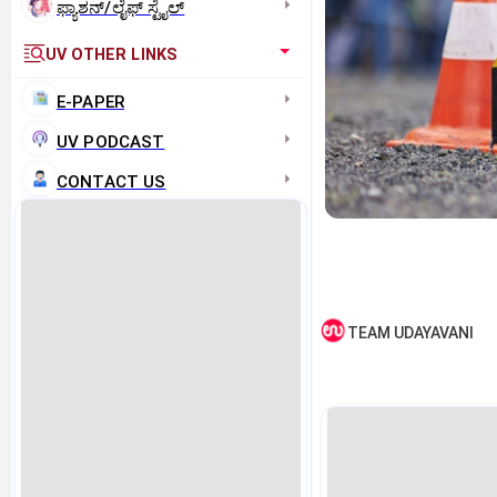
ಫ್ಯಾಶನ್/ಲೈಫ್‌ ಸ್ಟೈಲ್
UV OTHER LINKS
E-PAPER
UV PODCAST
CONTACT US
TEAM UDAYAVANI