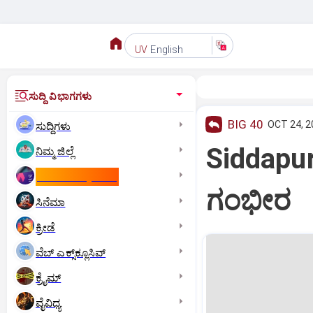
English
UV
ಸುದ್ದಿ ವಿಭಾಗಗಳು
BIG 40
OCT 24, 2
ಸುದ್ದಿಗಳು
Siddapura
ನಿಮ್ಮ ಜಿಲ್ಲೆ
ಕಾಮನ್‌ ವೆಲ್ತ್‌ ಗೇಮ್ಸ್‌
ಗಂಭೀರ
ಸಿನೆಮಾ
ಕ್ರೀಡೆ
ವೆಬ್ ಎಕ್ಸ್‌ಕ್ಲೂಸಿವ್
ಕ್ರೈಮ್
ವೈವಿಧ್ಯ