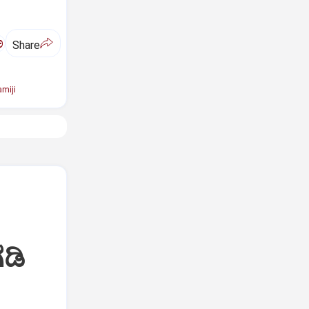
ಅ
Share
miji
ಡಿ