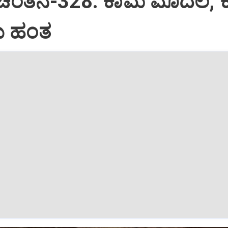
 ಚಿಂತನೆ-328: ಕಾಮ ಮೊದಲ, 
 ಹಂತ