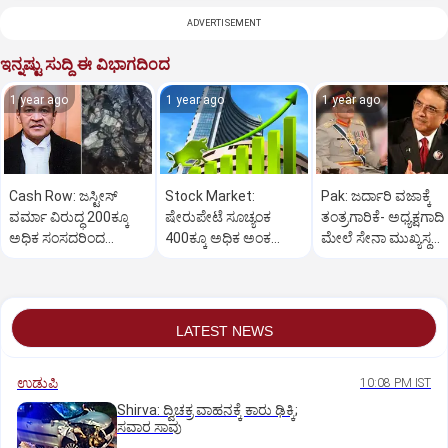
ADVERTISEMENT
ಇನ್ನಷ್ಟು ಸುದ್ದಿ ಈ ವಿಭಾಗದಿಂದ
1 year ago
1 year ago
1 year ago
Cash Row: ಜಸ್ಟೀಸ್‌
Stock Market:
Pak: ಜರ್ದಾರಿ ವಜಾಕ್ಕೆ
ವರ್ಮಾ ವಿರುದ್ಧ 200ಕ್ಕೂ
ಷೇರುಪೇಟೆ ಸೂಚ್ಯಂಕ
ತಂತ್ರಗಾರಿಕೆ- ಅಧ್ಯಕ್ಷಗಾದಿ
ಅಧಿಕ ಸಂಸದರಿಂದ
400ಕ್ಕೂ ಅಧಿಕ ಅಂಕ
ಮೇಲೆ ಸೇನಾ ಮುಖ್ಯಸ್ಥ
ಮಹಾಭಿಯೋಗಕ್ಕೆ
ಜಿಗಿತ-ದಿನಾಂತ್ಯದ
ಮುನೀರ್ ಚಿತ್ತ!
ಕೋರಿಕೆ…
ವಹಿವಾಟು ಅಂತ್ಯ
LATEST NEWS
ಉಡುಪಿ
10:08 PM IST
Shirva: ದ್ವಿಚಕ್ರ ವಾಹನಕ್ಕೆ ಕಾರು ಢಿಕ್ಕಿ;
ಸವಾರ ಸಾವು