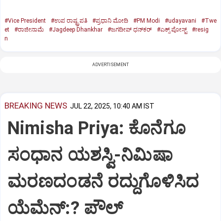
#Vice President
#ಉಪ ರಾಷ್ಟ್ರಪತಿ
#ಪ್ರಧಾನಿ ಮೋದಿ
#PM Modi
#udayavani
#Twe
et
#ರಾಜೀನಾಮೆ
#Jagdeep Dhankhar
#ಜಗದೀಪ್‌ ಧನ್‌ಕರ್‌
#ಎಕ್ಸ್‌ ಪೋಸ್ಟ್
#resig
n
ADVERTISEMENT
BREAKING NEWS
JUL 22, 2025, 10:40 AM IST
Nimisha Priya: ಕೊನೆಗೂ
ಸಂಧಾನ ಯಶಸ್ವಿ-ನಿಮಿಷಾ
ಮರಣದಂಡನೆ ರದ್ದುಗೊಳಿಸಿದ
ಯೆಮೆನ್:? ಪೌಲ್