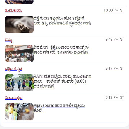
ತುಮಕೂರು
10:00 PM IST
ರಸ್ತೆ ಗುಂಡಿ ತಪ್ಪಿಸಲು ಹೋಗಿ ಬೈಕ್‌ಗೆ
ಲಾರಿ ಡಿಕ್ಕಿ, ನವವಿವಾಹಿತೆ ಸ್ಥಳದಲ್ಲೇ ಸಾವು
ರಾಜ್ಯ
9:49 PM IST
ಶಿವಮೊಗ್ಗ : ಕೈಕೈ ಮಿಲಾಯಿಸಿದ ಕಾಂಗ್ರೆಸ್
ಕಾರ್ಯಕರ್ತರು, ಕುರ್ಚಿಗಳು ಪುಡಿಪುಡಿ
ದಕ್ಷಿಣಕನ್ನಡ
9:17 PM IST
RAIN: ದ.ಕ ಜಿಲ್ಲೆಯ ನಾಲ್ಕು ತಾಲೂಕುಗಳ
ಶಾಲಾ – ಕಾಲೇಜಿಗೆ ಶನಿವಾರ (ಆ.08)
ರಜೆ ಘೋಷಣೆ
ವಿಜಯಪುರ
9:12 PM IST
Vijayapura: ಹಾಡಹಗಲೇ ವ್ಯಕ್ತಿಯ
ಕೊಲೆ