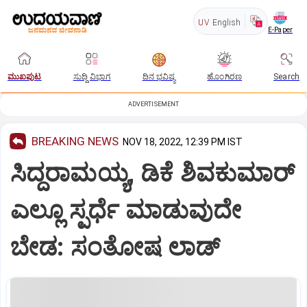
UV
English
E-Paper
ಮುಖಪುಟ
ಸುದ್ದಿ ವಿಭಾಗ
ದಿನ ಭವಿಷ್ಯ
ಹೊಂಗಿರಣ
Search
ADVERTISEMENT
BREAKING NEWS
NOV 18, 2022, 12:39 PM IST
ಸಿದ್ದರಾಮಯ್ಯ, ಡಿಕೆ ಶಿವಕುಮಾರ್
ಎಲ್ಲೂ ಸ್ಪರ್ಧೆ ಮಾಡುವುದೇ
ಬೇಡ: ಸಂತೋಷ ಲಾಡ್