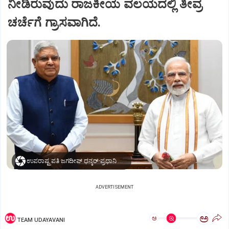
ನೀಡಿರುವುದು ರಾಜಕೀಯ ವಲಯದಲ್ಲಿ ತೀವ್ರ
ಚರ್ಚೆಗೆ ಗ್ರಾಸವಾಗಿದೆ.
ಉಪರಾಷ್ಟ್ರಪತಿ ಜಗದೀಪ್‌ ಧನ್ಕರ್-ಪ್ರಧಾನಿ ಮೋದಿ
ADVERTISEMENT
ಅ
ಅ
TEAM UDAYAVANI