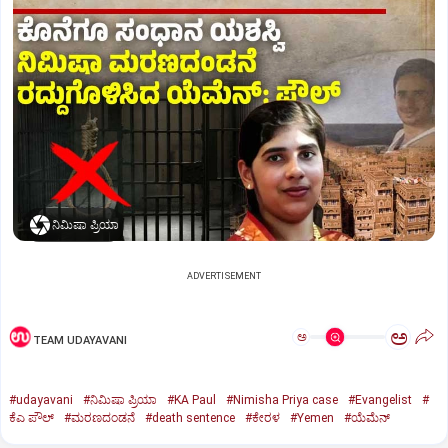
ನಿಮಿಷಾ ಪ್ರಿಯಾ
ADVERTISEMENT
ಅ
ಅ
TEAM UDAYAVANI
#udayavani
#ನಿಮಿಷಾ ಪ್ರಿಯಾ
#KA Paul
#Nimisha Priya case
#Evangelist
#
ಕೆಎ ಪೌಲ್
#ಮರಣದಂಡನೆ
#death sentence
#ಕೇರಳ
#Yemen
#ಯೆಮೆನ್‌