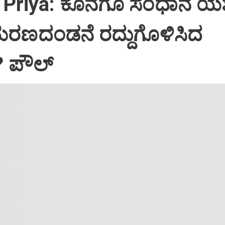
Priya: ಕೊನೆಗೂ ಸಂಧಾನ ಯಶಸ
ಮರಣದಂಡನೆ ರದ್ದುಗೊಳಿಸಿದ
? ಪೌಲ್