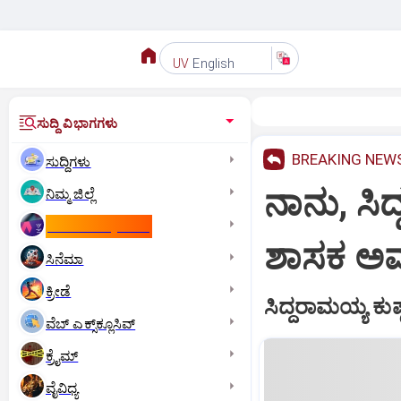
English
UV
ಸುದ್ದಿ ವಿಭಾಗಗಳು
BREAKING NEW
ಸುದ್ದಿಗಳು
ನಾನು, ಸಿ
ನಿಮ್ಮ ಜಿಲ್ಲೆ
ಕಾಮನ್‌ ವೆಲ್ತ್‌ ಗೇಮ್ಸ್‌
ಶಾಸಕ ಅ
ಸಿನೆಮಾ
ಕ್ರೀಡೆ
ಸಿದ್ದರಾಮಯ್ಯ ಕುಷ್
ವೆಬ್ ಎಕ್ಸ್‌ಕ್ಲೂಸಿವ್
ಕ್ರೈಮ್
ವೈವಿಧ್ಯ