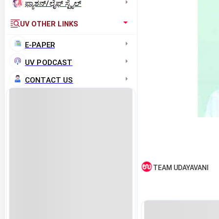
ಫ್ಯಾಶನ್/ಲೈಫ್‌ ಸ್ಟೈಲ್
UV OTHER LINKS
E-PAPER
UV PODCAST
CONTACT US
TEAM UDAYAVANI