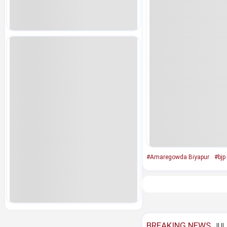
#Amaregowda Biyapur
#bjp
BREAKING NEWS
JUL 