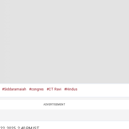
#Siddaramaiah
#congres
#CT Ravi
#Hindus
ADVERTISEMENT
22, 2025, 2:40 PM IST