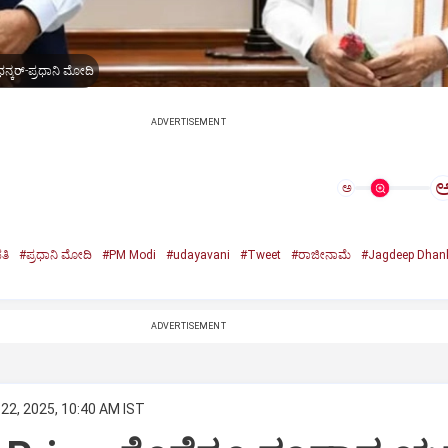
ನ್ಕರ್-ಪ್ರಧಾನಿ ಮೋದಿ
ADVERTISEMENT
ಅ
ತಿ
#ಪ್ರಧಾನಿ ಮೋದಿ
#PM Modi
#udayavani
#Tweet
#ರಾಜೀನಾಮೆ
#Jagdeep Dhan
n
ADVERTISEMENT
22, 2025, 10:40 AM IST