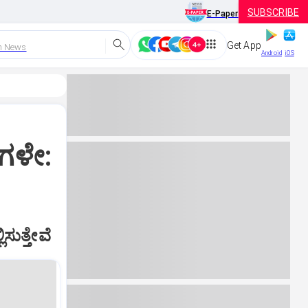
SUBSCRIBE
E-Paper
Get App
h News
Android
iOS
ೂಗಳೇ:
ಸುತ್ತೇವೆ