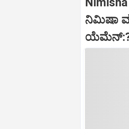
Nimisha 
ನಿಮಿಷಾ 
ಯೆಮೆನ್: