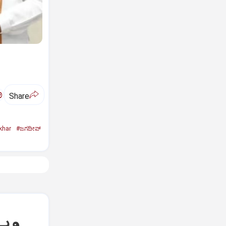
ಅ
Share
khar
#ಜಗದೀಪ್‌