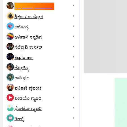
ಇಸ್ರೇಲ್- ಇರಾನ್‌ ಯುದ್ಧ
ಶಿಕ್ಷಣ / ಉದ್ಯೋಗ
ಆರೋಗ್ಯ
ಅನಿವಾಸಿ ಕನ್ನಡಿಗ
ಸೆಲೆಬ್ರಿಟಿ ಕಾರ್ನರ್‌
Explainer
ಜ್ಯೋತಿಷ್ಯ
ರಾಶಿ ಫಲ
ಪುಟಾಣಿ ಪ್ರಪಂಚ
ವೀಡಿಯೊ ಗ್ಯಾಲರಿ
ಫೋಟೋ ಗ್ಯಾಲರಿ
ರೀಲ್ಸ್