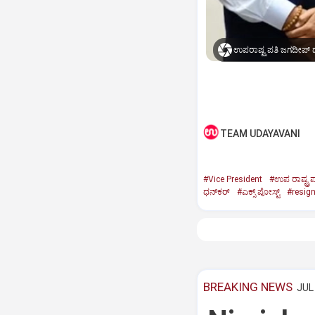
ಉಪರಾಷ್ಟ್ರಪತಿ ಜಗದೀಪ್‌ ಧ
TEAM UDAYAVANI
#Vice President
#ಉಪ ರಾಷ್ಟ್ರಪ
ಧನ್‌ಕರ್‌
#ಎಕ್ಸ್‌ ಪೋಸ್ಟ್
#resig
BREAKING NEWS
JUL 