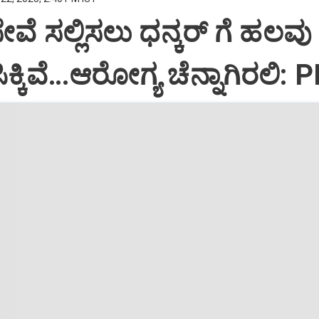
ಸೇವೆ ಸಲ್ಲಿಸಲು ಧನ್ಕರ್‌ ಗೆ ಹಲವು
್ಕಿವೆ…ಆರೋಗ್ಯ ಚೆನ್ನಾಗಿರಲಿ: 