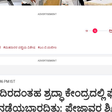
ADVERTISEMENT
ಅ
l
#ಮತದಾರರ ಪಟ್ಟಿಯ ವಿಶೇಷ
#ಎಂ.ಬಿ.ಪಾಟೀಲ
ADVERTISEMENT
:46 PM IST
ದಂತಹ ಶ್ರದ್ಧಾ ಕೇಂದ್ರದಲ್ಲ
ಡೆಯಬಾರದಿತ್ತು: ಪೇಜಾವರ ಶ್ರ