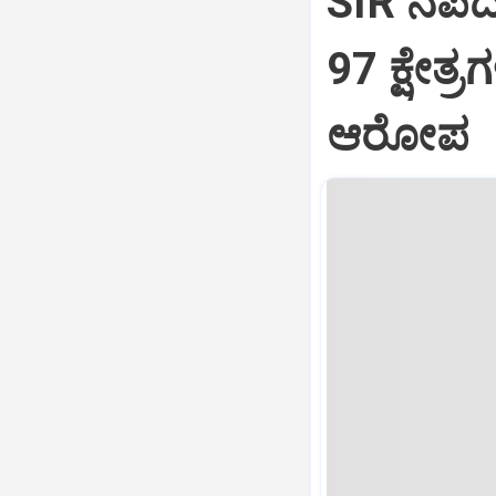
SIR ನೆಪದ
97 ಕ್ಷೇತ್
ಆರೋಪ