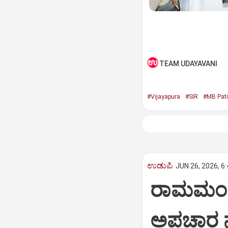
TEAM UDAYAVANI
#Vijayapura
#SIR
#MB Pati
ಉಡುಪಿ
JUN 26, 2026, 6
ರಾಮಮಂದಿರ
ಅಪಚಾರ ನ