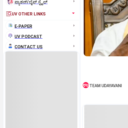
ಫ್ಯಾಶನ್/ಲೈಫ್‌ ಸ್ಟೈಲ್
UV OTHER LINKS
E-PAPER
UV PODCAST
CONTACT US
TEAM UDAYAVANI