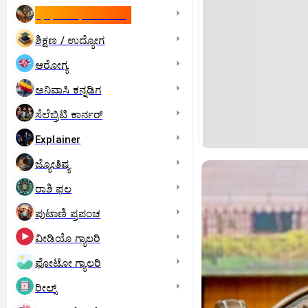
ಇಸ್ರೇಲ್- ಇರಾನ್‌ ಯುದ್ಧ
ಶಿಕ್ಷಣ / ಉದ್ಯೋಗ
ಆರೋಗ್ಯ
ಅನಿವಾಸಿ ಕನ್ನಡಿಗ
ಸೆಲೆಬ್ರಿಟಿ ಕಾರ್ನರ್‌
Explainer
ಜ್ಯೋತಿಷ್ಯ
ರಾಶಿ ಫಲ
ಪುಟಾಣಿ ಪ್ರಪಂಚ
ವೀಡಿಯೊ ಗ್ಯಾಲರಿ
ಫೋಟೋ ಗ್ಯಾಲರಿ
ರೀಲ್ಸ್