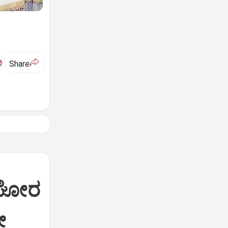
ಅ
Share
ಿ ಘೋರ
ೀ