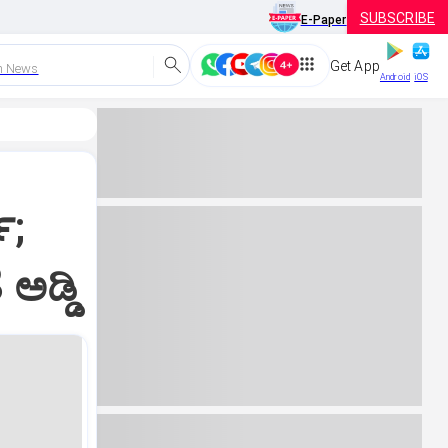
SUBSCRIBE
E-Paper
Get App
h News
Android
iOS
ಷ;
ಅಡ್ಡಿ