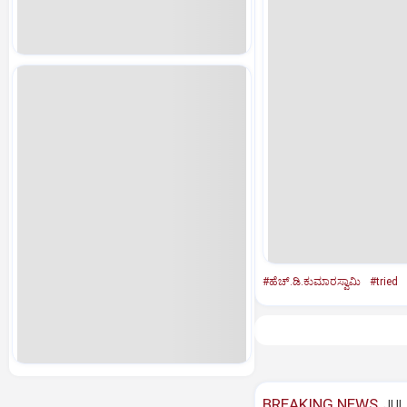
#ಹೆಚ್‌.ಡಿ.ಕುಮಾರಸ್ವಾಮಿ
#tried
BREAKING NEWS
JUL 