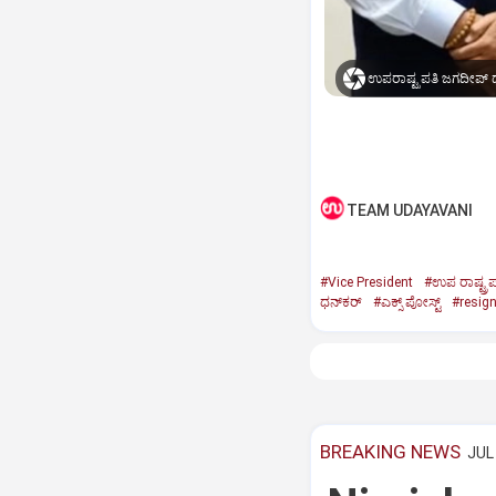
ಉಪರಾಷ್ಟ್ರಪತಿ ಜಗದೀಪ್‌ ಧ
TEAM UDAYAVANI
#Vice President
#ಉಪ ರಾಷ್ಟ್ರಪ
ಧನ್‌ಕರ್‌
#ಎಕ್ಸ್‌ ಪೋಸ್ಟ್
#resig
BREAKING NEWS
JUL 