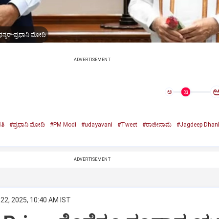
ನ್ಕರ್-ಪ್ರಧಾನಿ ಮೋದಿ
ADVERTISEMENT
ಅ
ತಿ
#ಪ್ರಧಾನಿ ಮೋದಿ
#PM Modi
#udayavani
#Tweet
#ರಾಜೀನಾಮೆ
#Jagdeep Dhan
n
ADVERTISEMENT
22, 2025, 10:40 AM IST