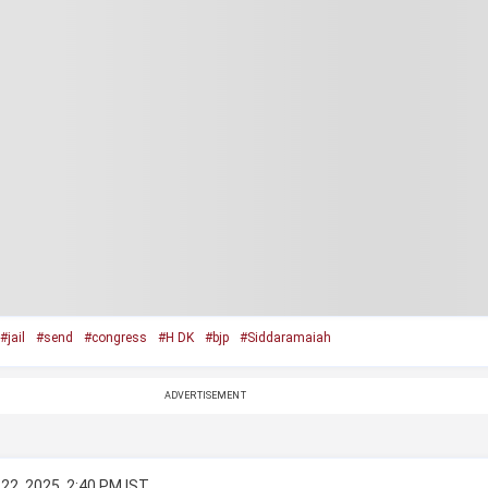
#jail
#send
#congress
#H DK
#bjp
#Siddaramaiah
ADVERTISEMENT
22, 2025, 2:40 PM IST