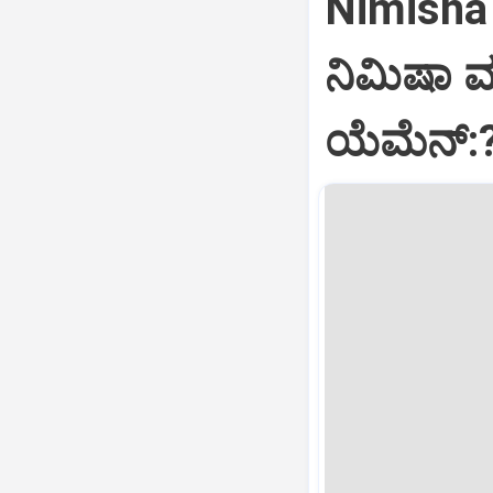
Nimisha 
ನಿಮಿಷಾ 
ಯೆಮೆನ್: