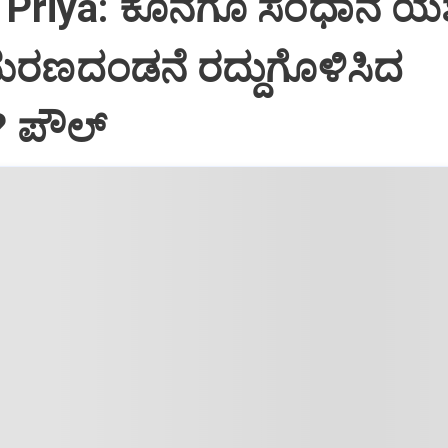
Priya: ಕೊನೆಗೂ ಸಂಧಾನ ಯಶಸ
ಮರಣದಂಡನೆ ರದ್ದುಗೊಳಿಸಿದ
? ಪೌಲ್