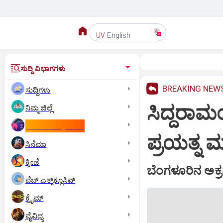
English
UV
ಸುದ್ದಿ ವಿಭಾಗಗಳು
BREAKING NEW
ಸುದ್ದಿಗಳು
ಸಿದ್ದರಾಮಯ
ನಿಮ್ಮ ಜಿಲ್ಲೆ
ಕಾಮನ್‌ ವೆಲ್ತ್‌ ಗೇಮ್ಸ್‌
ಪ್ರಯತ್ನ ಮಾ
ಸಿನೆಮಾ
ಕ್ರೀಡೆ
ಬೆಂಗಳೂರಿನ ಅಕ್
ವೆಬ್ ಎಕ್ಸ್‌ಕ್ಲೂಸಿವ್
ಕ್ರೈಮ್
ವೈವಿಧ್ಯ