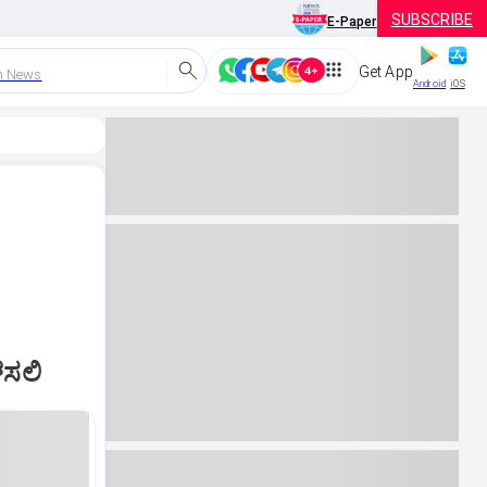
SUBSCRIBE
E-Paper
Get App
h News
Android
iOS
ಳಸಲಿ