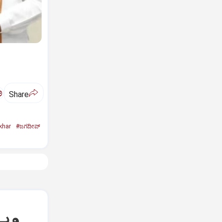
ಅ
Share
khar
#ಜಗದೀಪ್‌