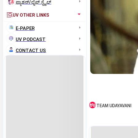
ಫ್ಯಾಶನ್/ಲೈಫ್‌ ಸ್ಟೈಲ್
UV OTHER LINKS
E-PAPER
UV PODCAST
CONTACT US
TEAM UDAYAVANI