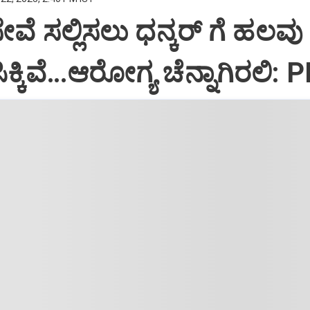
ಸೇವೆ ಸಲ್ಲಿಸಲು ಧನ್ಕರ್‌ ಗೆ ಹಲವು
್ಕಿವೆ…ಆರೋಗ್ಯ ಚೆನ್ನಾಗಿರಲಿ: 