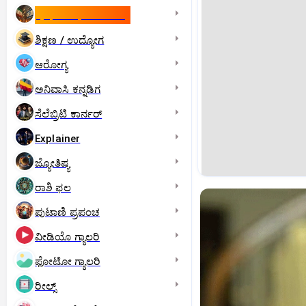
ಇಸ್ರೇಲ್- ಇರಾನ್‌ ಯುದ್ಧ
ಶಿಕ್ಷಣ / ಉದ್ಯೋಗ
ಆರೋಗ್ಯ
ಅನಿವಾಸಿ ಕನ್ನಡಿಗ
ಸೆಲೆಬ್ರಿಟಿ ಕಾರ್ನರ್‌
Explainer
ಜ್ಯೋತಿಷ್ಯ
ರಾಶಿ ಫಲ
ಪುಟಾಣಿ ಪ್ರಪಂಚ
ವೀಡಿಯೊ ಗ್ಯಾಲರಿ
ಫೋಟೋ ಗ್ಯಾಲರಿ
ರೀಲ್ಸ್