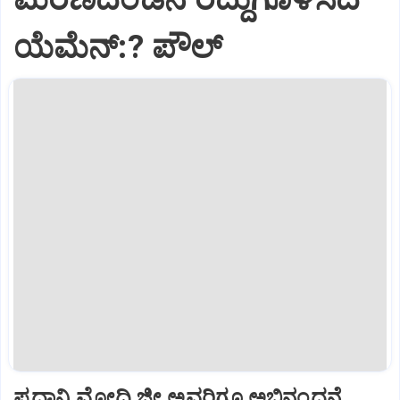
ಯೆಮೆನ್:? ಪೌಲ್
ಪ್ರಧಾನಿ ಮೋದಿ ಜೀ ಅವರಿಗೂ ಅಭಿನಂದನೆ