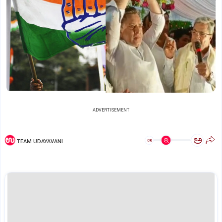
ADVERTISEMENT
ಅ
ಅ
TEAM UDAYAVANI