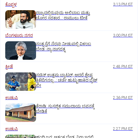
ಕೊಪ್ಪಳ
3:13 PM IST
ರಾಜ್ಯದಲ್ಲಿರುವುದು ಅಲಿಬಾಬ ಮತ್ತು
ಚೋರ ಸರಕಾರ..: ರಾಮುಲು ಟೀಕೆ
ಬೆಂಗಳೂರು ನಗರ
3:00 PM IST
ಸಂತ್ರಸ್ತೆಗೆ ನೆರವು ನೀಡುವಲ್ಲಿ ವಿಳಂಬ
ಬೇಡ: ನ್ಯಾ.ನಾಗರತ್ನ
ಕ್ರೀಡೆ
2:48 PM IST
ಸಚಿನ್‌ ಉತ್ತಮ ಬ್ಯಾಟರ್‌, ಆದರೆ ಶ್ರೇಷ್ಠ
ಕ್ರಿಕೆಟಿಗನಲ್ಲ…: ಚರ್ಚೆ ಹುಟ್ಟುಹಾಕಿದ ಬ್ರೆಟ್‌
ಲೀ
ಉಡುಪಿ
2:36 PM IST
ಕೆರಾಡಿ: ಸುಸಜ್ಜಿತ ಸಮುದಾಯ ಭವನಕ್ಕೆ
ಬೇಡಿಕೆ
ಉಡುಪಿ
2:27 PM IST
ಹಂದಿ ಜ್ವರ: ಆತಂಕ ಬೇಡ, ನಿಗಾ ಇರಲಿ