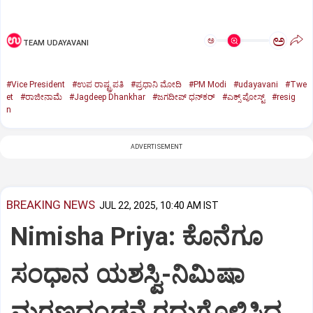
ಅ
ಅ
TEAM UDAYAVANI
#Vice President
#ಉಪ ರಾಷ್ಟ್ರಪತಿ
#ಪ್ರಧಾನಿ ಮೋದಿ
#PM Modi
#udayavani
#Twe
et
#ರಾಜೀನಾಮೆ
#Jagdeep Dhankhar
#ಜಗದೀಪ್‌ ಧನ್‌ಕರ್‌
#ಎಕ್ಸ್‌ ಪೋಸ್ಟ್
#resig
n
ADVERTISEMENT
BREAKING NEWS
JUL 22, 2025, 10:40 AM IST
Nimisha Priya: ಕೊನೆಗೂ
ಸಂಧಾನ ಯಶಸ್ವಿ-ನಿಮಿಷಾ
ಮರಣದಂಡನೆ ರದ್ದುಗೊಳಿಸಿದ