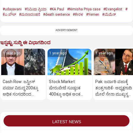
#udayavani
#ನಿಮಿಷಾ ಪ್ರಿಯಾ
#KA Paul
#Nimisha Priya case
#Evangelist
#
ಕೆಎ ಪೌಲ್
#ಮರಣದಂಡನೆ
#death sentence
#ಕೇರಳ
#Yemen
#ಯೆಮೆನ್‌
ADVERTISEMENT
ಇನ್ನಷ್ಟು ಸುದ್ದಿ ಈ ವಿಭಾಗದಿಂದ
1 year ago
1 year ago
1 year ago
Cash Row: ಜಸ್ಟೀಸ್‌
Stock Market:
Pak: ಜರ್ದಾರಿ ವಜಾಕ್ಕೆ
ವರ್ಮಾ ವಿರುದ್ಧ 200ಕ್ಕೂ
ಷೇರುಪೇಟೆ ಸೂಚ್ಯಂಕ
ತಂತ್ರಗಾರಿಕೆ- ಅಧ್ಯಕ್ಷಗಾದಿ
ಅಧಿಕ ಸಂಸದರಿಂದ
400ಕ್ಕೂ ಅಧಿಕ ಅಂಕ
ಮೇಲೆ ಸೇನಾ ಮುಖ್ಯಸ್ಥ
ಮಹಾಭಿಯೋಗಕ್ಕೆ
ಜಿಗಿತ-ದಿನಾಂತ್ಯದ
ಮುನೀರ್ ಚಿತ್ತ!
ಕೋರಿಕೆ…
ವಹಿವಾಟು ಅಂತ್ಯ
LATEST NEWS