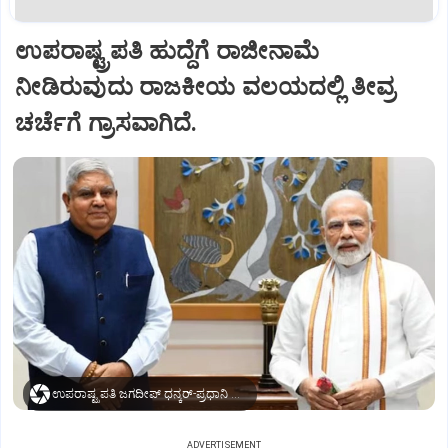
ಉಪರಾಷ್ಟ್ರಪತಿ ಹುದ್ದೆಗೆ ರಾಜೀನಾಮೆ
ನೀಡಿರುವುದು ರಾಜಕೀಯ ವಲಯದಲ್ಲಿ ತೀವ್ರ
ಚರ್ಚೆಗೆ ಗ್ರಾಸವಾಗಿದೆ.
ಉಪರಾಷ್ಟ್ರಪತಿ ಜಗದೀಪ್‌ ಧನ್ಕರ್-ಪ್ರಧಾನಿ ಮೋದಿ
ADVERTISEMENT