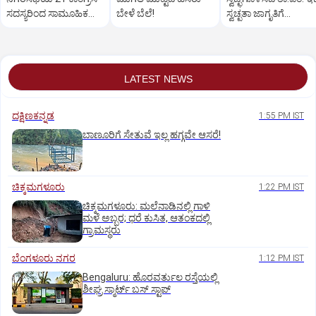
ಸದಸ್ಯರಿಂದ ಸಾಮೂಹಿಕ
ಬೇಳೆ ಬೆಲೆ!
ಸ್ವಚ್ಛತಾ ಜಾಗೃತಿಗೆ
ರಾಜೀನಾಮೆ!
ಸಾರ್ವಜನಿಕರ ಪ್ರಶಂಸೆ
LATEST NEWS
ದಕ್ಷಿಣಕನ್ನಡ
1:55 PM IST
ಬಾಣೂರಿಗೆ ಸೇತುವೆ ಇಲ್ಲ ಹಗ್ಗವೇ ಆಸರೆ!
ಚಿಕ್ಕಮಗಳೂರು
1:22 PM IST
ಚಿಕ್ಕಮಗಳೂರು: ಮಲೆನಾಡಿನಲ್ಲಿ ಗಾಳಿ
ಮಳೆ ಅಬ್ಬರ; ಧರೆ ಕುಸಿತ, ಆತಂಕದಲ್ಲಿ
ಗ್ರಾಮಸ್ಥರು
ಬೆಂಗಳೂರು ನಗರ
1:12 PM IST
Bengaluru: ಹೊರವರ್ತುಲ ರಸ್ತೆಯಲ್ಲಿ
ಶೀಘ್ರ ಸ್ಮಾರ್ಟ್‌ ಬಸ್‌ ಸ್ಟಾಪ್‌