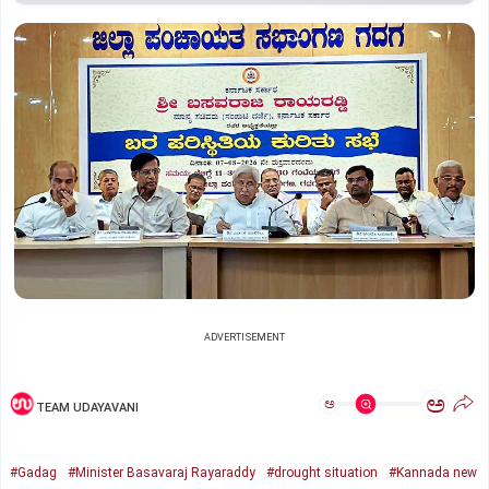
ADVERTISEMENT
ಅ
ಅ
TEAM UDAYAVANI
#Gadag
#Minister Basavaraj Rayaraddy
#drought situation
#Kannada new