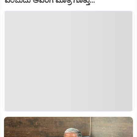
ಎಂಬುದು ಅವರಿಗೆ ಮಾತ್ರ ಗೊತ್ತು...