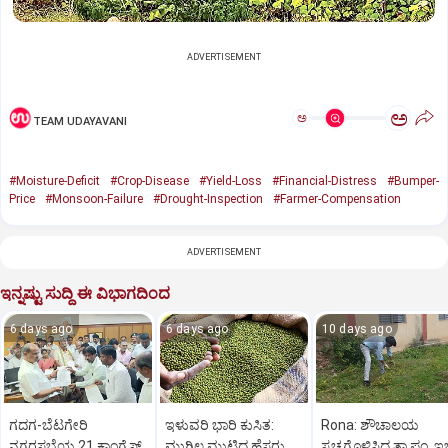
ADVERTISEMENT
ಅ
ಅ
TEAM UDAYAVANI
#Moisture-Deficit
#Crop-Disease
#Yield-Loss
#Financial-Distress
#Bumper-
Price
#Monsoon-Failure
#Drought-Inspection
#Farmer-Compensation
ADVERTISEMENT
ಇನ್ನಷ್ಟು ಸುದ್ದಿ ಈ ವಿಭಾಗದಿಂದ
6 days ago
6 days ago
10 days ago
ಗದಗ-ಬೆಟಗೇರಿ
ಇಳುವರಿ ಭಾರಿ ಕುಸಿತ:
Rona: ಶೌಚಾಲಯ
ನಗರಸಭೆಯ 21 ಕಾಂಗ್ರೆಸ್
ಮುಗಿಲ ಮುಟ್ಟಿದ ಹೆಸರು
ಸ್ವಚ್ಛಗೊಳಿಸಿದ ತಾ.ಪಂ. ಇ