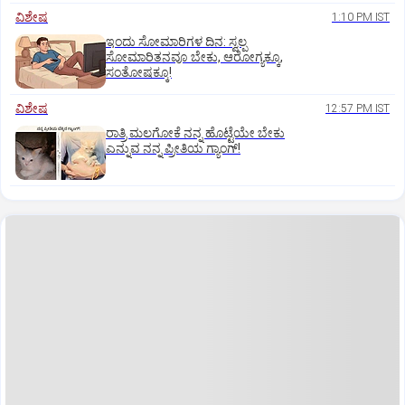
ವಿಶೇಷ
1:10 PM IST
ಇಂದು ಸೋಮಾರಿಗಳ ದಿನ: ಸ್ವಲ್ಪ
ಸೋಮಾರಿತನವೂ ಬೇಕು, ಆರೋಗ್ಯಕ್ಕೂ,
ಸಂತೋಷಕ್ಕೂ!
ವಿಶೇಷ
12:57 PM IST
ರಾತ್ರಿ ಮಲಗೋಕೆ ನನ್ನ ಹೊಟ್ಟೆಯೇ ಬೇಕು
ಎನ್ನುವ ನನ್ನ ಪ್ರೀತಿಯ ಗ್ಯಾಂಗ್!