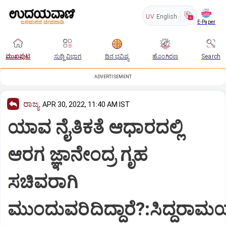
UV
English
E-Paper
ಮುಖಪುಟ
ಸುದ್ದಿ ವಿಭಾಗ
ದಿನ ಭವಿಷ್ಯ
ಹೊಂಗಿರಣ
Search
ADVERTISEMENT
ರಾಜ್ಯ
APR 30, 2022, 11:40 AM IST
ಯಾವ ನೈತಿಕತೆ ಆಧಾರದಲ್ಲಿ
ಆರಗ ಜ್ಞಾನೇಂದ್ರ ಗೃಹ
ಸಚಿವರಾಗಿ
ಮುಂದುವರಿದಿದ್ದಾರೆ?:ಸಿದ್ದರಾಮಯ