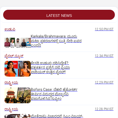
LATEST NEWS
ಉಡುಪಿ
12:50 PM IST
Karkala/Brahmavara: ಮೂರು
ಮಟ್ಕಾ ಪ್ರಕರಣಗಳಲ್ಲಿ ಬುಕ್ಕಿ ಸೇರಿ ಐವರ
ಬಂಧನ
ವೈರಲ್ ನ್ಯೂಸ್
12:34 PM IST
ಕೇಸರಿ ಉಡುಪು ಧರಿಸಿದ್ದೇಕೆ?:
ಪತ್ರಕರ್ತನ ಪ್ರಶ್ನೆಗೆ ನಟಿ ಪ್ರಿಯಾ
ವಾರಿಯರ್ ಉತ್ತರ ವೈರಲ್!
ರಾಷ್ಟ್ರೀಯ
12:29 PM IST
Bofors Case: ದೆಹಲಿ ಹೈಕೋರ್ಟ್‌
ತೀರ್ಪಿನ ವಿರುದ್ಧದ ಮೇಲ್ಮನವಿ
ವಜಾಗೊಳಿಸಿದ ಸುಪ್ರೀಂ
ರಾಷ್ಟ್ರೀಯ
12:28 PM IST
ಮೇಕೆದಾಟು ವಿಚಾರದಲ್ಲಿ ಸಿಎಂ ವಿಜಯ್-