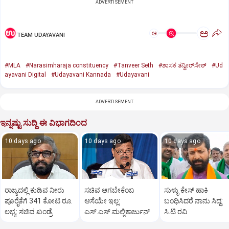
ADVERTISEMENT
ಅ
ಅ
TEAM UDAYAVANI
#MLA
#Narasimharaja constituency
#Tanveer Seth
#ಶಾಸಕ ತನ್ವೀರ್‌ಸೇಠ್
#Ud
ayavani Digital
#Udayavani Kannada
#Udayavani
ADVERTISEMENT
ಇನ್ನಷ್ಟು ಸುದ್ದಿ ಈ ವಿಭಾಗದಿಂದ
10 days ago
10 days ago
10 days ago
ರಾಜ್ಯದಲ್ಲಿ ಕುಡಿವ ನೀರು
ಸಚಿವ ಆಗಬೇಕೆಂಬ
ಸುಳ್ಳು ಕೇಸ್ ಹಾಕಿ
ಪೂರೈಕೆಗೆ 341 ಕೋಟಿ ರೂ.
ಆಸೆಯೇ ಇಲ್ಲ:
ಬಂಧಿಸಿದರೆ ನಾನು ಸಿದ್ದ:
ಲಭ್ಯ: ಸಚಿವ ಖಂಡ್ರೆ
ಎಸ್‌.ಎಸ್.ಮಲ್ಲಿಕಾರ್ಜುನ್‌
ಸಿ.ಟಿ ರವಿ