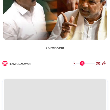
ADVERTISEMENT
ಅ
ಅ
TEAM UDAYAVANI