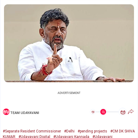
ADVERTISEMENT
ಅ
ಅ
TEAM UDAYAVANI
#Separate Resident Commissioner
#Delhi
#pending projects
#CM DK SHIVA
KUMAR
#Udayavani Digital
#Udayavani Kannada
#Udayavani