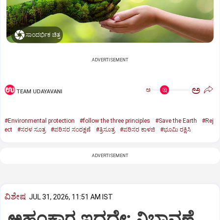
ಸಾಂದರ್ಭಿಕ ಚಿತ್ರ
ADVERTISEMENT
ಅ
ಅ
TEAM UDAYAVANI
#Environmental protection
#follow the three principles
#Save the Earth
#Rej
ect
#ಸರಳ ಸೂತ್ರ
#ಪರಿಸರ ಸಂರಕ್ಷಣೆ
#ತ್ರಿಸೂತ್ರ
#ಪರಿಸರ ಕಾಳಜಿ
#ಭೂಮಿ ರಕ್ಷಿಸಿ
ADVERTISEMENT
ವಿಶೇಷ
JUL 31, 2026, 11:51 AM IST
ಅಹಂಕಾರ ಇದ್ದದ್ದೇ; ನಿಭಾವಣೆ