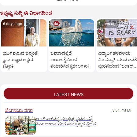
ADVERTISEMENT
ಇನ್ನಷ್ಟು ಸುದ್ದಿ ಈ ವಿಭಾಗದಿಂದ
6 days ago
6 days ago
7 days ago
ಯುಗಪುರುಷ ಬನ್ನಂಜೆ:
ಜಪಾನ್‌ನಲ್ಲಿ‌ದೆ
ವಿದ್ಯಾರ್ಥಿ ಚಳವಳಿಯ
ಜ್ಞಾನಯಜ್ಞದ ಅಕ್ಷಯ
ಆಲೂಗಡ್ಡೆಯಿಂದ
ಮೀಮಾಸ್ತ್ರ!: ಯುವ ಜನತೆ
ಜ್ಯೋತಿ
ತಯಾರಿಸಿದ ಕೈಚೀಲಗಳು!
ಪ್ರೇರಣೆಯಾದ "ಜಂತರ್‌
ಮಂತರ್‌' ಮೀಮ್ಸ್
LATEST NEWS
ಬೆಂಗಳೂರು ನಗರ
3:54 PM IST
ಲಾಲ್‌ಬಾಗ್‌ನಲ್ಲಿ ಫಲಪುಷ್ಪ ಪ್ರದರ್ಶನಕ್ಕೆ
ಸಿಎಂ ಚಾಲನೆ: ಗಂಗ ಸಾಮ್ರಾಜ್ಯದ ವೈಭವ