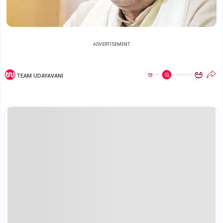
ADVERTISEMENT
ಅ
ಅ
TEAM UDAYAVANI