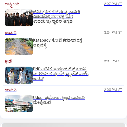
ರಾಷ್ಟ್ರೀಯ
3:37 PM IST
ಟಿವಿಕೆ ಕೃಷಿ ಬಜೆಟ್ ಶೂನ್ಯ; ಕಾವೇರಿ
ವಿಷಯದಲ್ಲಿ ಸರ್ವಪಕ್ಷ ಸಭೆಗೆ
ಉದಯನಿಧಿ ಸ್ಟಾಲಿನ್ ಆಗ್ರಹ
ಉಡುಪಿ
3:34 PM IST
Katapady: ಕೋಟೆ ಕಮಾನಿನ ರಸ್ತೆ
ಅವ್ಯವಸ್ಥೆ
ಕ್ರೀಡೆ
3:31 PM IST
ENGvsPAK: ಇಂಗ್ಲೆಂಡ್‌ ಟೆಸ್ಟ್‌ ತಂಡಕ್ಕೆ
ಮರಳಿದ ಓಲಿ ಪೋಪ್, ಬ್ರೈಡನ್ ಕಾರ್ಸ್,
ಲಾರೆನ್ಸ್
ಉಡುಪಿ
3:30 PM IST
Udupi: ಪ್ರಯೋಜನಕ್ಕಿಲ್ಲದ ಪಾದಚಾರಿ
ಮೇಲ್ಸೇತುವೆ