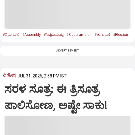
#ವಿಧಾನಸಭೆ
#Assembly
#ಸಿದ್ದರಾಮಯ್ಯ
#Siddaramaiah
#ಚುನಾವಣೆ
#Election
ADVERTISEMENT
ವಿಶೇಷ
JUL 31, 2026, 2:58 PM IST
ಸರಳ ಸೂತ್ರ: ಈ ತ್ರಿಸೂತ್ರ
ಪಾಲಿಸೋಣ, ಅಷ್ಟೇ ಸಾಕು!