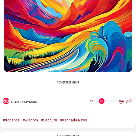
ADVERTISEMENT
ಅ
ಅ
TEAM UDAYAVANI
#rrogance
#wisdom
#Sadguru
#Kannada News