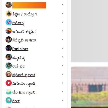
ಇಸ್ರೇಲ್- ಇರಾನ್‌ ಯುದ್ಧ
ಶಿಕ್ಷಣ / ಉದ್ಯೋಗ
ಆರೋಗ್ಯ
ಅನಿವಾಸಿ ಕನ್ನಡಿಗ
ಸೆಲೆಬ್ರಿಟಿ ಕಾರ್ನರ್‌
Explainer
ಜ್ಯೋತಿಷ್ಯ
ರಾಶಿ ಫಲ
ಪುಟಾಣಿ ಪ್ರಪಂಚ
ವೀಡಿಯೊ ಗ್ಯಾಲರಿ
ಫೋಟೋ ಗ್ಯಾಲರಿ
ರೀಲ್ಸ್