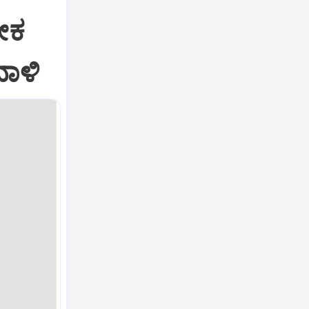
ೀಕ
ದಾಳಿ