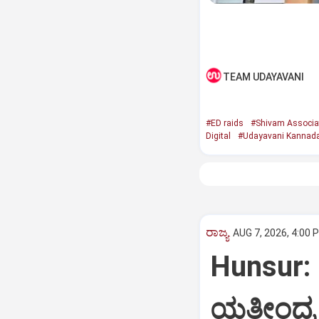
TEAM UDAYAVANI
#ED raids
#Shivam Associa
Digital
#Udayavani Kannad
ರಾಜ್ಯ
AUG 7, 2026, 4:00 
Hunsur: 
ಯತೀಂದ್ರ 