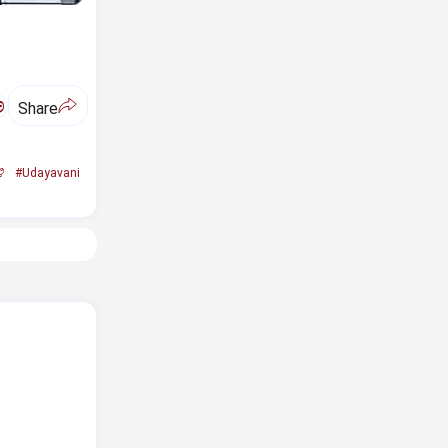
ಅ
Share
ಿ
#Udayavani
.