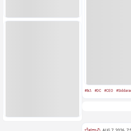
#ಡಿಸಿ
#DC
#CEO
#Siddar
ಬೆಳಗಾವಿ
AUG 7, 2026, 7