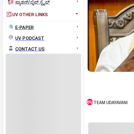
ಫ್ಯಾಶನ್/ಲೈಫ್‌ ಸ್ಟೈಲ್
UV OTHER LINKS
E-PAPER
UV PODCAST
CONTACT US
TEAM UDAYAVANI