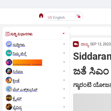
English
UV
ಸುದ್ದಿ ವಿಭಾಗಗಳು
ರಾಜ್ಯ
SEP 12, 2023
ಸುದ್ದಿಗಳು
Siddaram
ನಿಮ್ಮ ಜಿಲ್ಲೆ
ಕಾಮನ್‌ ವೆಲ್ತ್‌ ಗೇಮ್ಸ್‌
ಜತೆ ಸಿಎಂ
ಸಿನೆಮಾ
ಕ್ರೀಡೆ
ಗ್ಯಾರಂಟಿ ಯೋಜನ
ವೆಬ್ ಎಕ್ಸ್‌ಕ್ಲೂಸಿವ್
ಕ್ರೈಮ್
ವೈವಿಧ್ಯ