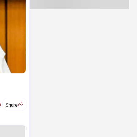
ಅ
Share