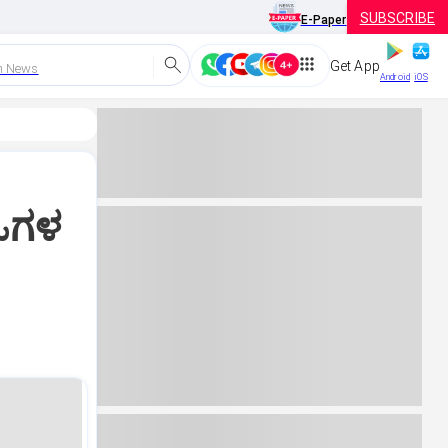
SUBSCRIBE
E-Paper
Get App
h News
Android
iOS
ಇಒಗಳ