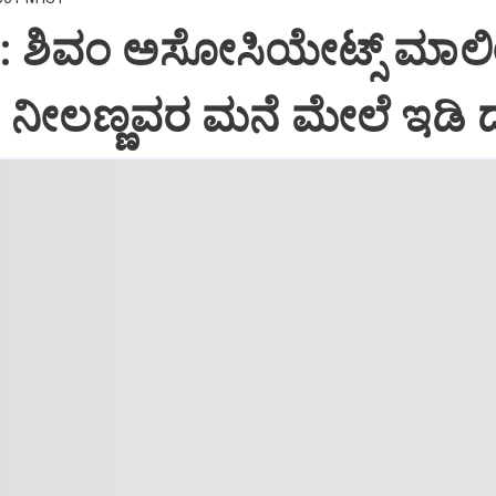
i: ಶಿವಂ ಅಸೋಸಿಯೇಟ್ಸ್ ಮಾಲ
ನೀಲಣ್ಣವರ ಮನೆ ಮೇಲೆ ಇಡಿ‌ 