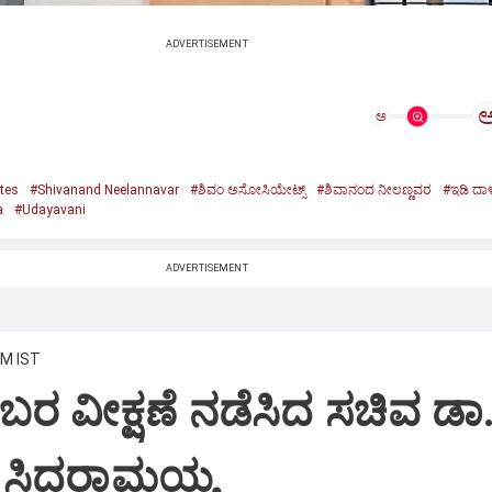
ADVERTISEMENT
ಅ
tes
#Shivanand Neelannavar
#ಶಿವಂ ಅಸೋಸಿಯೇಟ್ಸ್
#ಶಿವಾನಂದ ನೀಲಣ್ಣವರ
#ಇಡಿ ದಾಳ
a
#Udayavani
ADVERTISEMENT
PM IST
ಬರ ವೀಕ್ಷಣೆ ನಡೆಸಿದ ಸಚಿವ ಡಾ
ಸಿದ್ದರಾಮಯ್ಯ