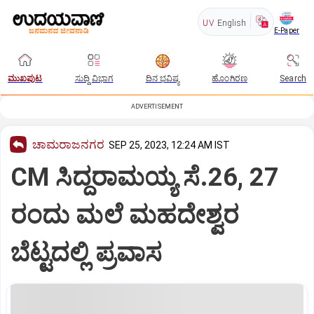
UV
English
E-Paper
ಮುಖಪುಟ
ಸುದ್ದಿ ವಿಭಾಗ
ದಿನ ಭವಿಷ್ಯ
ಹೊಂಗಿರಣ
Search
ADVERTISEMENT
ಚಾಮರಾಜನಗರ
SEP 25, 2023, 12:24 AM IST
CM ಸಿದ್ದರಾಮಯ್ಯ ಸೆ.26, 27
ರಂದು ಮಲೆ ಮಹದೇಶ್ವರ
ಬೆಟ್ಟದಲ್ಲಿ ಪ್ರವಾಸ