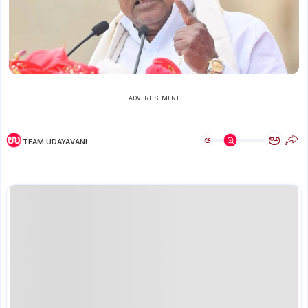
ADVERTISEMENT
ಅ
ಅ
TEAM UDAYAVANI