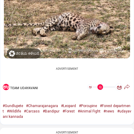
ಚಿರತೆಯ ಕಳೇಬರ
ADVERTISEMENT
ಅ
ಅ
TEAM UDAYAVANI
#Gundlupete
#Chamarajanagara
#Leopard
#Porcupine
#Forest departmen
t
#Wildlife
#Carcass
#Bandipur
#Forest
#Animal Fight
#news
#udayav
ani kannada
ADVERTISEMENT