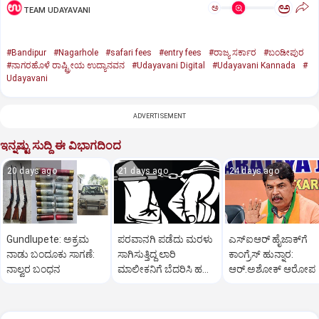
ಅ
ಅ
TEAM UDAYAVANI
#Bandipur
#Nagarhole
#safari fees
#entry fees
#ರಾಜ್ಯ ಸರ್ಕಾರ
#ಬಂಡೀಪುರ
#ನಾಗರಹೊಳೆ ರಾಷ್ಟ್ರೀಯ ಉದ್ಯಾನವನ
#Udayavani Digital
#Udayavani Kannada
#
Udayavani
ADVERTISEMENT
ಇನ್ನಷ್ಟು ಸುದ್ದಿ ಈ ವಿಭಾಗದಿಂದ
20 days ago
21 days ago
24 days ago
Gundlupete: ಅಕ್ರಮ
ಪರವಾನಗಿ ಪಡೆದು ಮರಳು
ಎಸ್‌ಐಆರ್‌ ಹೈಜಾಕ್‌ಗೆ
ನಾಡು ಬಂದೂಕು ಸಾಗಣೆ:
ಸಾಗಿಸುತ್ತಿದ್ದ ಲಾರಿ
ಕಾಂಗ್ರೆಸ್‌ ಹುನ್ನಾರ:
ನಾಲ್ವರ ಬಂಧನ
ಮಾಲೀಕನಿಗೆ ಬೆದರಿಸಿ ಹಣ
ಆರ್‌.ಅಶೋಕ್‌ ಆರೋಪ
ವಸೂಲಿ; ಮೂವರು ಅರೆಸ್ಟ್