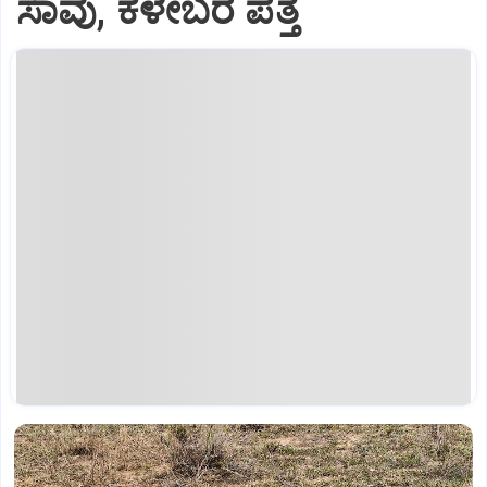
ಸಾವು, ಕಳೇಬರ ಪತ್ತೆ