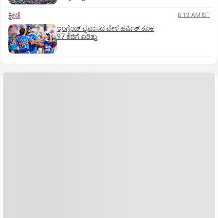
ಕ್ರೀಡೆ
8:12 AM IST
ಇಂಗ್ಲೆಂಡ್‌ ಪ್ರವಾಸದ ವೇಳೆ ಹರ್ಷಿತ್‌ ತೂಕ
97 ಕೆಜಿಗೆ ಏರಿತ್ತು