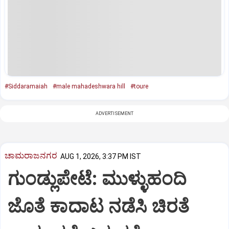
#Siddaramaiah
#male mahadeshwara hill
#toure
ADVERTISEMENT
ಚಾಮರಾಜನಗರ
AUG 1, 2026, 3:37 PM IST
ಗುಂಡ್ಲುಪೇಟೆ: ಮುಳ್ಳುಹಂದಿ
ಜೊತೆ ಕಾದಾಟ ನಡೆಸಿ ಚಿರತೆ