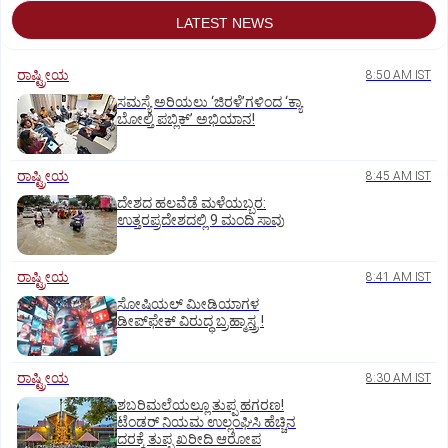
LATEST NEWS
ರಾಷ್ಟ್ರೀಯ
8:50 AM IST
ಸಮಸ್ಯೆ ಅರಿಯಲು ‘ಜಿರಳೆ’ಗಳಿಂದ ‘ಕ್ಯಾ
ಬೋಲ್ತಿ ಪಬ್ಲಿಕ್‌’ ಅಭಿಯಾನ!
ರಾಷ್ಟ್ರೀಯ
8:45 AM IST
ದೇಶದ ಹಲವೆಡೆ ಮಳೆಯಬ್ಬರ:
ಉತ್ತರಪ್ರದೇಶದಲ್ಲಿ 9 ಮಂದಿ ಸಾವು
ರಾಷ್ಟ್ರೀಯ
8:41 AM IST
ಸೋಷಿಯಲ್‌ ಮೀಡಿಯಾಗಳ
ಡೀಪ್‌ಫೇಕ್‌ ವಿರುದ್ಧ ಬ್ರಹ್ಮಾಸ್ತ್ರ !
ರಾಷ್ಟ್ರೀಯ
8:30 AM IST
ಶಬರಿಮಲೆಯಲ್ಲೂ ತುಪ್ಪ ಹಗರಣ!
ಟೆಂಡರ್‌ ನಿಯಮ ಉಲ್ಲಂಘಿಸಿ ಹೆಚ್ಚಿನ
ದರಕ್ಕೆ ತುಪ್ಪ ಖರೀದಿ ಆರೋಪ