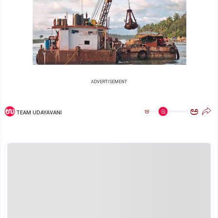
ADVERTISEMENT
ಅ
ಅ
TEAM UDAYAVANI