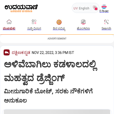
UV
English
E-Paper
ಮುಖಪುಟ
ಸುದ್ದಿ ವಿಭಾಗ
ದಿನ ಭವಿಷ್ಯ
ಹೊಂಗಿರಣ
Search
ADVERTISEMENT
ದಕ್ಷಿಣಕನ್ನಡ
NOV 22, 2022, 3:36 PM IST
ಅಳಿವೆಬಾಗಿಲು ಕಡಳಾಲದಲ್ಲಿ
ಮಹತ್ವದ ಡ್ರೆಜ್ಜಿಂಗ್‌
ಮೀನುಗಾರಿಕೆ ಬೋಟ್‌, ಸರಕು ನೌಕೆಗಳಿಗೆ
ಅನುಕೂಲ