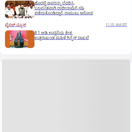
ಹೊರಟ್ಟಿ ಅವರನ್ನು ಬೆದರಿಸಿ,
ಬಲವಂತವಾಗಿ ರಾಜೀನಾಮೆಗೆ ಸಹಿ
ಪಡೆದುಕೊಂಡಿದ್ದಾರೆ: ರಾಮುಲು ಆರೋಪ
ವೈರಲ್ ನ್ಯೂಸ್
11:01 AM IST
8.1 ಅಡಿ ಉದ್ದನೆಯ ಕೇಶ:
ಉತ್ತರಾಖಂಡ ಮಹಿಳೆ ಗಿನ್ನೆಸ್‌ ದಾಖಲೆ