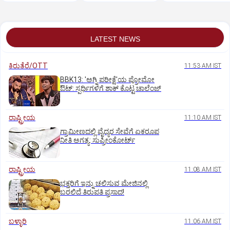
LATEST NEWS
ಕಿರುತೆರೆ/OTT
11:53 AM IST
BBK13: 'ಅಗ್ನಿ ಪರೀಕ್ಷೆ'ಯ ಪ್ರೋಮೋ
ಔಟ್: ಸ್ಪರ್ಧಿಗಳಿಗೆ ಶಾಕ್ ಕೊಟ್ಟ ಚಾಲೆಂಜ್
ರಾಷ್ಟ್ರೀಯ
11:10 AM IST
ಗ್ರಾಮೀಣದಲ್ಲಿ ವೈದ್ಯರ ಸೇವೆಗೆ ಏಕರೂಪ
ನೀತಿ ಅಗತ್ಯ: ಸುಪ್ರೀಂಕೋರ್ಟ್‌
ರಾಷ್ಟ್ರೀಯ
11:08 AM IST
ಭಕ್ತರಿಗೆ ಇನ್ನು ಚಲಿಸುವ ಮೇಜಿನಲ್ಲಿ
ಬರಲಿದೆ ತಿರುಪತಿ ಪ್ರಸಾದ!
ಬಳ್ಳಾರಿ
11:06 AM IST