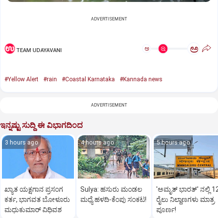
ADVERTISEMENT
ಅ
ಅ
TEAM UDAYAVANI
#Yellow Alert
#rain
#Coastal Karnataka
#Kannada news
ADVERTISEMENT
ಇನ್ನಷ್ಟು ಸುದ್ದಿ ಈ ವಿಭಾಗದಿಂದ
3 hours ago
4 hours ago
5 hours ago
ಖ್ಯಾತ ಯಕ್ಷಗಾನ ಪ್ರಸಂಗ
Sulya: ಹಸುರು ಮಂಡಲ
'ಅಮೃತ್‌ ಭಾರತ್‌' ನಲ್ಲಿ 1
ಕರ್ತ, ಭಾಗವತ ಬೋಳೂರು
ಮಧ್ಯೆ ಹಳದಿ-ಕೆಂಪು ಸಂಕಟ!
ರೈಲು ನಿಲ್ದಾಣಗಳು ಮಾತ್ರ
ಮಧುಕುಮಾರ್ ವಿಧಿವಶ
ಪೂರ್ಣ!