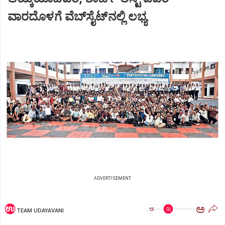
ವಾರದೊಳಗೆ ವೆಬ್‌ಸೈಟ್‌ನಲ್ಲಿ ಲಭ್ಯ
ADVERTISEMENT
ಅ
ಅ
TEAM UDAYAVANI