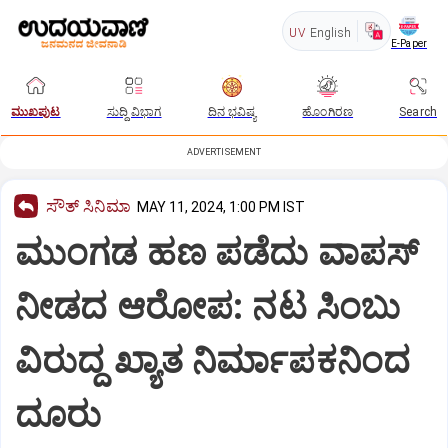
UV
English
E-Paper
ಮುಖಪುಟ
ಸುದ್ದಿ ವಿಭಾಗ
ದಿನ ಭವಿಷ್ಯ
ಹೊಂಗಿರಣ
Search
ADVERTISEMENT
ಸೌತ್‌ ಸಿನಿಮಾ
MAY 11, 2024, 1:00 PM IST
ಮುಂಗಡ ಹಣ ಪಡೆದು ವಾಪಸ್
ನೀಡದ ಆರೋಪ: ನಟ ಸಿಂಬು
ವಿರುದ್ದ ಖ್ಯಾತ ನಿರ್ಮಾಪಕನಿಂದ
ದೂರು