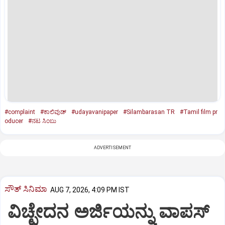
#complaint
#ಕಾಲಿವುಡ್
#udayavanipaper
#Silambarasan TR
#Tamil film pr
oducer
#ನಟ ಸಿಂಬು
ADVERTISEMENT
ಸೌತ್‌ ಸಿನಿಮಾ
AUG 7, 2026, 4:09 PM IST
ವಿಚ್ಛೇದನ ಅರ್ಜಿಯನ್ನು ವಾಪಸ್‌