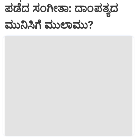
ಪಡೆದ ಸಂಗೀತಾ: ದಾಂಪತ್ಯದ
ಮುನಿಸಿಗೆ ಮುಲಾಮು?