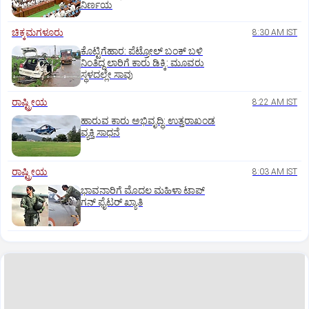
ನಿರ್ಣಯ
ಚಿಕ್ಕಮಗಳೂರು
8:30 AM IST
ಕೊಟ್ಟಿಗೆಹಾರ: ಪೆಟ್ರೋಲ್ ಬಂಕ್ ಬಳಿ
ನಿಂತಿದ್ದ ಲಾರಿಗೆ ಕಾರು ಡಿಕ್ಕಿ: ಮೂವರು
ಸ್ಥಳದಲ್ಲೇ ಸಾವು
ರಾಷ್ಟ್ರೀಯ
8:22 AM IST
ಹಾರುವ ಕಾರು ಅಭಿವೃದ್ಧಿ: ಉತ್ತರಾಖಂಡ
ವ್ಯಕ್ತಿ ಸಾಧನೆ
ರಾಷ್ಟ್ರೀಯ
8:03 AM IST
ಭಾವನಾರಿಗೆ ಮೊದಲ ಮಹಿಳಾ ಟಾಪ್‌
ಗನ್‌ ಫೈಟರ್‌ ಖ್ಯಾತಿ