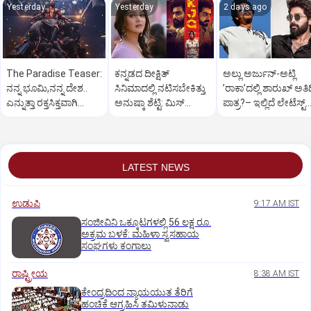
Yesterday
Yesterday
2 days ago
The Paradise Teaser:
ಕನ್ನಡದ ದೀಕ್ಷಿತ್‌
ಅಲ್ಲು ಅರ್ಜುನ್‌-ಅಟ್ಲಿ
ನನ್ನ ಭೂಮಿ,ನನ್ನ ದೇಶ..
ಸಿನಿಮಾದಲ್ಲಿ ನಟಿಸಬೇಕಿತ್ತು
ʼರಾಕಾʼದಲ್ಲಿ ಶಾರುಖ್‌ ಅತಿ
ಎನ್ನುತ್ತಾ ರಕ್ತಸಿಕ್ತವಾಗಿ
ಅನುಷ್ಕಾ ಶೆಟ್ಟಿ: ಮಿಸ್‌
ಪಾತ್ರ?– ಇಲ್ಲಿದೆ ಲೇಟೆಸ್ಟ್‌
ಅಬ್ಬರಿಸಿದ ನಾನಿ
ಆಗಿದ್ದೇಗೆ?
ಅಪ್ಡೇಟ್
LATEST NEWS
ಉಡುಪಿ
9:17 AM IST
ಸಂಜೀವಿನಿ ಒಕ್ಕೂಟಗಳಲ್ಲಿ 56 ಲಕ್ಷ ರೂ.
ಅಕ್ರಮ ಬಳಕೆ: ಮಹಿಳಾ ಸ್ವಸಹಾಯ
ಸಂಘಗಳು ಕಂಗಾಲು
ರಾಷ್ಟ್ರೀಯ
8:38 AM IST
ಕೇಂದ್ರದಿಂದ ನ್ಯಾಯಯುತ ತೆರಿಗೆ
ಹಂಚಿಕೆ ಆಗ್ರಹಿಸಿ ತಮಿಳುನಾಡು