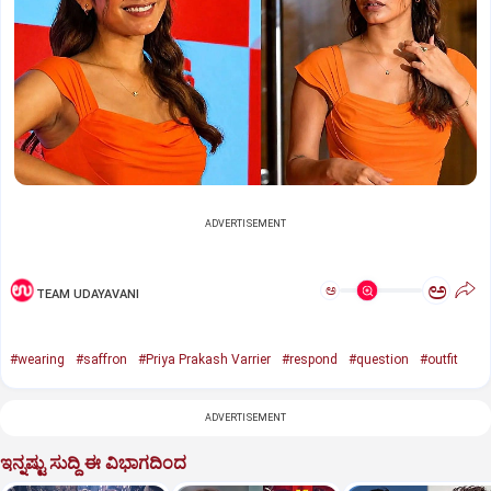
ADVERTISEMENT
ಅ
ಅ
TEAM UDAYAVANI
#wearing
#saffron
#Priya Prakash Varrier
#respond
#question
#outfit
ADVERTISEMENT
ಇನ್ನಷ್ಟು ಸುದ್ದಿ ಈ ವಿಭಾಗದಿಂದ