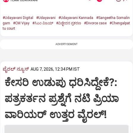
TEAM UDAYAVANI
#Udayavani Digital
#Udayavani
#Udayavani Kannada
#Sangeetha Sornalin
gam
#CM Vijay
#ಸಿಎಂ ವಿಜಯ್‌
#ವಿಚ್ಛೇದನ ಪ್ರಕರಣ
#Divorce case
#Chengalpat
tu court
ADVERTISEMENT
ವೈರಲ್ ನ್ಯೂಸ್
AUG 7, 2026, 12:34 PM IST
ಕೇಸರಿ ಉಡುಪು ಧರಿಸಿದ್ದೇಕೆ?:
ಪತ್ರಕರ್ತನ ಪ್ರಶ್ನೆಗೆ ನಟಿ ಪ್ರಿಯಾ
ವಾರಿಯರ್ ಉತ್ತರ ವೈರಲ್!