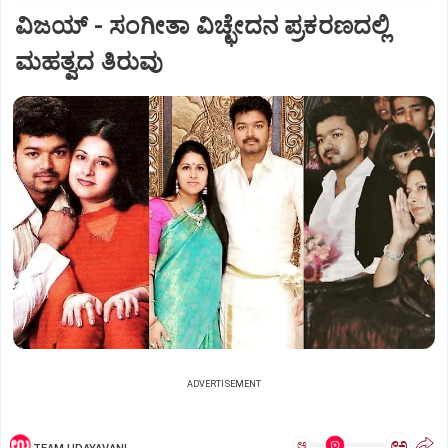
ವಿಜಯ್‌ - ಸಂಗೀತಾ ವಿಚ್ಛೇದನ ಪ್ರಕರಣದಲ್ಲಿ
ಮಹತ್ವದ ತಿರುವು
ADVERTISEMENT
ಅ
ಅ