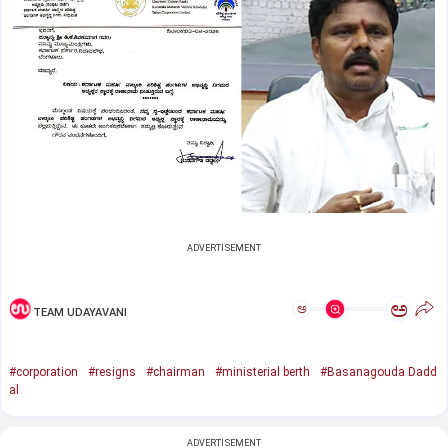
ADVERTISEMENT
ಅ
ಅ
TEAM UDAYAVANI
#corporation
#resigns
#chairman
#ministerial berth
#Basanagouda Dadd
al
ADVERTISEMENT