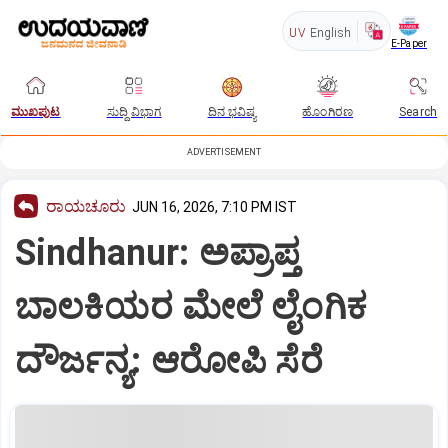
UV
English
E-Paper
ಮುಖಪುಟ
ಸುದ್ದಿ ವಿಭಾಗ
ದಿನ ಭವಿಷ್ಯ
ಹೊಂಗಿರಣ
Search
ADVERTISEMENT
ರಾಯಚೂರು
JUN 16, 2026, 7:10 PM IST
Sindhanur: ಅಪ್ರಾಪ್ತ
ಬಾಲಕಿಯರ ಮೇಲೆ ಲೈಂಗಿಕ
ದೌರ್ಜನ್ಯ: ಆರೋಪಿ ಸೆರೆ