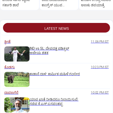
ಸರ್ಕಾರಿ ಶಾಲೆ
ಕಾಂಗ್ರೆಸ್ ಯುವ
ಅಣಕು ಶವಯಾತ್ರೆ
ಮುಖಂಡನಿಗೆ ಗಂಭೀರ
ಗಾಯ
LATEST NEWS
ಕ್ರೀಡೆ
11:06 PM IST
IND vs SL: ದೇವದತ್ತ ಪಡಿಕ್ಕಲ್‌
ಅಜೇಯ ಶತಕ
ಕೊಡಗು
10:23 PM IST
ಕಾಡಾನೆ ದಾಳಿ: ಕಾರ್ಮಿಕ ಮಹಿಳೆ ಗಂಭೀರ
ದಾವಣಗೆರೆ
10:02 PM IST
ಯಾವ ಖಾತೆ ನೀಡಿದರೂ ನಿಭಾಯಿಸುವೆ:
ಸಚಿವ ಕೆ.ಎಸ್.ಬಸವಂತಪ್ಪ