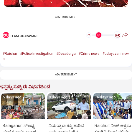
ADVERTISEMENT
ಅ
ಅ
TEAM UDAYAVANI
#Raichur
#Police Investigation
#Devadurga
#Crime news
#udayavani new
s
ADVERTISEMENT
ಇನ್ನಷ್ಟು ಸುದ್ದಿ ಈ ವಿಭಾಗದಿಂದ
5 days ago
9 days ago
16 days ago
Balaganur: ಸೌಲಭ್ಯ
ನಿಯಂತ್ರಣ ತಪ್ಪಿ ಹಾರಿದ
Raichur: ನೀಟ್ ಅಕ್ರಮ
ವಂಚಿತ ಸಾಗರ ಕ್ಯಾಂಪ್
ಕಾರು:ರಾಯಚೂರಿನ
ಖಂಡಿಸಿ ಕೇಂದ್ರ ಸಚಿವರ