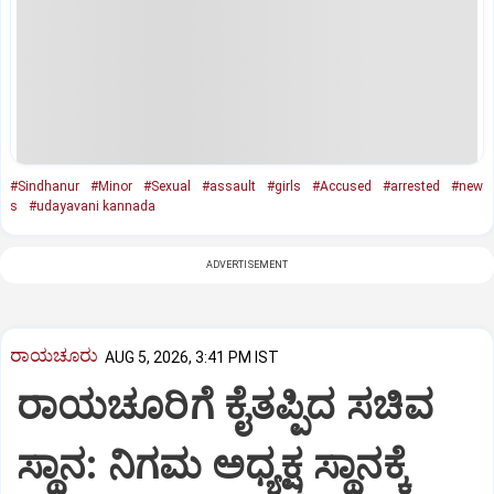
#Sindhanur
#Minor
#Sexual
#assault
#girls
#Accused
#arrested
#new
s
#udayavani kannada
ADVERTISEMENT
ರಾಯಚೂರು
AUG 5, 2026, 3:41 PM IST
ರಾಯಚೂರಿಗೆ ಕೈತಪ್ಪಿದ ಸಚಿವ
ಸ್ಥಾನ: ನಿಗಮ ಅಧ್ಯಕ್ಷ ಸ್ಥಾನಕ್ಕೆ