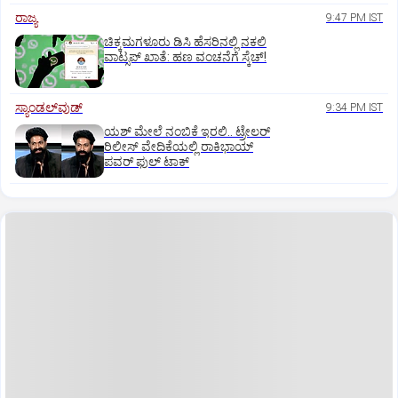
ರಾಜ್ಯ
9:47 PM IST
ಚಿಕ್ಕಮಗಳೂರು ಡಿಸಿ ಹೆಸರಿನಲ್ಲಿ ನಕಲಿ
ವಾಟ್ಸಪ್ ಖಾತೆ: ಹಣ ವಂಚನೆಗೆ ಸ್ಕೆಚ್!
ಸ್ಯಾಂಡಲ್‌ವುಡ್‌
9:34 PM IST
ಯಶ್‌ ಮೇಲೆ ನಂಬಿಕೆ ಇರಲಿ.. ಟ್ರೇಲರ್‌
ರಿಲೀಸ್‌ ವೇದಿಕೆಯಲ್ಲಿ ರಾಕಿಭಾಯ್‌
ಪವರ್‌ ಫುಲ್‌ ಟಾಕ್