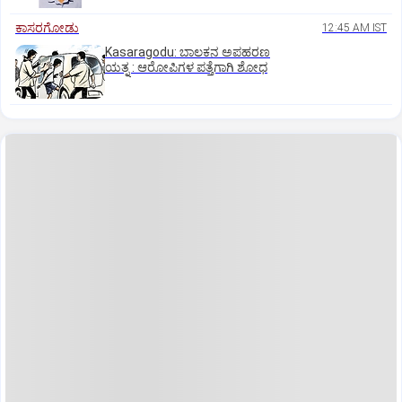
ಕಾಸರಗೋಡು
12:45 AM IST
Kasaragodu: ಬಾಲಕನ ಅಪಹರಣ
ಯತ್ನ : ಆರೋಪಿಗಳ ಪತ್ತೆಗಾಗಿ ಶೋಧ