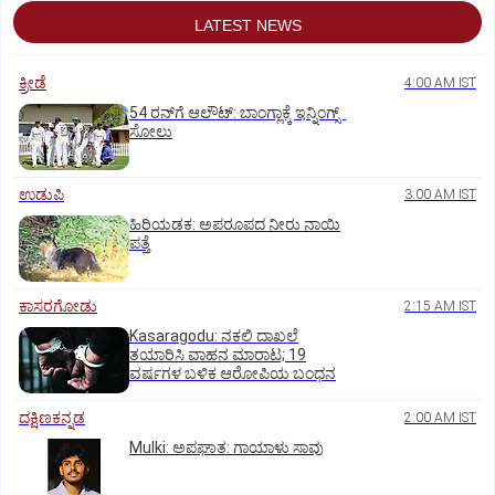
LATEST NEWS
ಕ್ರೀಡೆ
4:00 AM IST
54 ರನ್‌ಗೆ ಆಲೌಟ್‌: ಬಾಂಗ್ಲಾಕ್ಕೆ ಇನ್ನಿಂಗ್ಸ್‌
ಸೋಲು
ಉಡುಪಿ
3:00 AM IST
ಹಿರಿಯಡಕ: ಅಪರೂಪದ ನೀರು ನಾಯಿ
ಪತ್ತೆ
ಕಾಸರಗೋಡು
2:15 AM IST
Kasaragodu: ನಕಲಿ ದಾಖಲೆ
ತಯಾರಿಸಿ ವಾಹನ ಮಾರಾಟ; 19
ವರ್ಷಗಳ ಬಳಿಕ ಆರೋಪಿಯ ಬಂಧನ
ದಕ್ಷಿಣಕನ್ನಡ
2:00 AM IST
Mulki: ಅಪಘಾತ: ಗಾಯಾಳು ಸಾವು