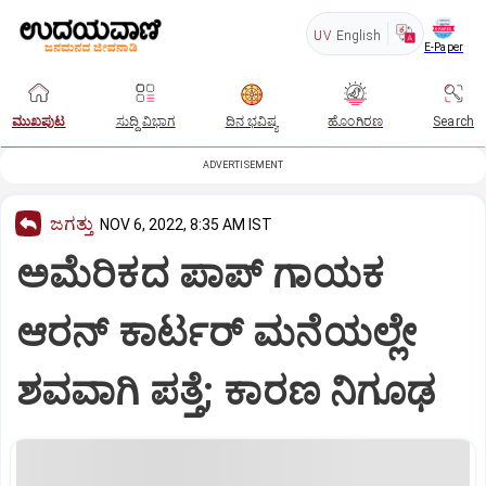
UV
English
E-Paper
ಮುಖಪುಟ
ಸುದ್ದಿ ವಿಭಾಗ
ದಿನ ಭವಿಷ್ಯ
ಹೊಂಗಿರಣ
Search
ADVERTISEMENT
ಜಗತ್ತು
NOV 6, 2022, 8:35 AM IST
ಅಮೆರಿಕದ ಪಾಪ್ ಗಾಯಕ
ಆರನ್ ಕಾರ್ಟರ್ ಮನೆಯಲ್ಲೇ
ಶವವಾಗಿ ಪತ್ತೆ; ಕಾರಣ ನಿಗೂಢ