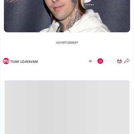
ADVERTISEMENT
ಅ
ಅ
TEAM UDAYAVANI