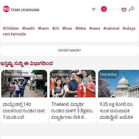
ಅ
ಅ
TEAM UDAYAVANI
#Children
#health
#harm
#US
#fines
#Meta
#news
#national
#udaya
vani kannada
ADVERTISEMENT
ಇನ್ನಷ್ಟು ಸುದ್ದಿ ಈ ವಿಭಾಗದಿಂದ
Yesterday
Yesterday
Yesterday
ಥಾಯ್ಲೆಂಡಲ್ಲಿ 14ರ
Thailand: ವಿದ್ಯಾರ್ಥಿ
9.25 ಲಕ್ಷ ಕೋಟಿ ರೂ.
ಬಾಲಕನಿಂದ ಗುಂಡಿನ ದಾಳಿ:
ಗುಂಡಿನ ದಾಳಿಗೆ 3 ಶಿಕ್ಷಕರು,
ಸುಂಕ ಮರುಪಾವತಿ
7 ಮಂದಿ ಬಲಿ
ವಿದ್ಯಾರ್ಥಿಗಳು ಸೇರಿ 8
ಮಾಡಿದ್ದೇವೆ: ಅಮೆರಿಕ
ಮಂದಿ ಸಾವು