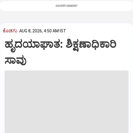
ADVERTISEMENT
ಕೊಡಗು
AUG 8, 2026, 4:50 AM IST
ಹೃದಯಾಘಾತ: ಶಿಕ್ಷಣಾಧಿಕಾರಿ
ಸಾವು