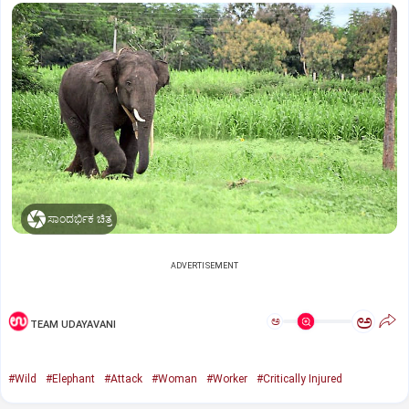
ಸಾಂದರ್ಭಿಕ ಚಿತ್ರ
ADVERTISEMENT
ಅ
ಅ
TEAM UDAYAVANI
#Wild
#Elephant
#Attack
#Woman
#Worker
#Critically Injured