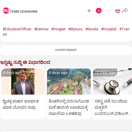
ಅ
ಅ
TEAM UDAYAVANI
#EducationOfficer
#Demise
#Virajpet
#Mysuru
#Ilavala
#Hospital
#Tran
sit
ADVERTISEMENT
ಇನ್ನಷ್ಟು ಸುದ್ದಿ ಈ ವಿಭಾಗದಿಂದ
4 days ago
9 days ago
10 days ago
ದ್ವಿಚಕ್ರ ವಾಹನ ಅಪಘಾತ:
ಕೊಡಗಿನಲ್ಲಿ ಬಿರುಸುಗೊಂಡ
ಸಶಸ್ತ್ರ ಪಡೆ ಸಿಬಂದಿಯ
ಮಾಜಿ ಯೋಧನ ಸಾವು
ಮಳೆ:ಹಾರಂಗಿ ಜಲಾಶಯಕ್ಕೆ
ಮಕ್ಕಳಿಗೆ
ದಾಖಲೆಯ ಒಳಹರಿವು
ಎಂಬಿಬಿಎಸ್‌,ಬಿಡಿಎಸ್‌
ಸೀಟು: ಅರ್ಜಿ ಆಹ್ವಾನ