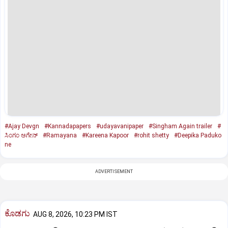
#Ajay Devgn
#Kannadapapers
#udayavanipaper
#Singham Again trailer
#
ಸಿಂಗಂ ಅಗೇನ್‌
#Ramayana
#Kareena Kapoor
#rohit shetty
#Deepika Paduko
ne
ADVERTISEMENT
ಕೊಡಗು
AUG 8, 2026, 10:23 PM IST