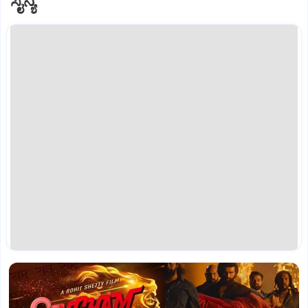
ಸೈನ್ಯ