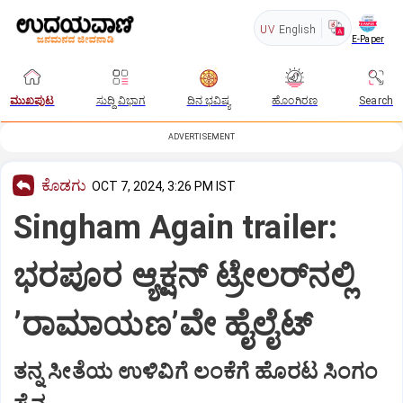
UV
English
E-Paper
ಮುಖಪುಟ
ಸುದ್ದಿ ವಿಭಾಗ
ದಿನ ಭವಿಷ್ಯ
ಹೊಂಗಿರಣ
Search
ADVERTISEMENT
ಕೊಡಗು
OCT 7, 2024, 3:26 PM IST
Singham Again trailer:
ಭರಪೂರ ಆ್ಯಕ್ಷನ್ ಟ್ರೇಲರ್‌ನಲ್ಲಿ
ʼರಾಮಾಯಣʼವೇ ಹೈಲೈಟ್
ತನ್ನ ಸೀತೆಯ ಉಳಿವಿಗೆ ಲಂಕೆಗೆ ಹೊರಟ ಸಿಂಗಂ