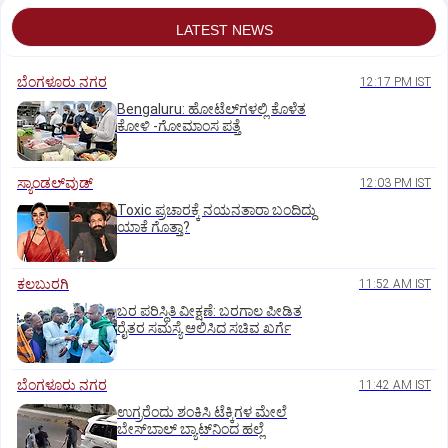
LATEST NEWS
ಬೆಂಗಳೂರು ನಗರ
12:17 PM IST
Bengaluru: ಹೋಟೆಲ್‌ಗ‌ಳಲ್ಲಿ ಕೊಳೆತ
ಕೋಳಿ -ಗೋಮಾಂಸ ಪತ್ತೆ
ಸ್ಯಾಂಡಲ್‌ವುಡ್‌
12:03 PM IST
Toxic ಪ್ರಚಾರಕ್ಕೆ ನಯನತಾರಾ ಬಂದಿದ್ದು
ಯಾಕೆ ಗೊತ್ತಾ?
ಕಲಬುರಗಿ
11:52 AM IST
ಬರ ಪರಿಸ್ಥಿತಿ ವೀಕ್ಷಣೆ: ಬರಗಾಲ ಪೀಡಿತ
ರೈತರ ಸಮಸ್ಯೆ ಆಲಿಸಿದ ಸಚಿವ ಖರ್ಗೆ
ಬೆಂಗಳೂರು ನಗರ
11:42 AM IST
ಉಗ್ರರೆಂದು ಶಂಕಿಸಿ ಟೆಕ್ಕಿಗಳ ಮೇಲೆ
ಬೇಸ್‌ಬಾಲ್‌ ಬ್ಯಾಟ್‌ನಿಂದ ಹಲ್ಲೆ