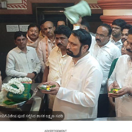
ದೇವಿಗೆ ವಿಶೇಷ ಪೂಜೆ ಸಲ್ಲಿಸಿದ ಶಾಸಕ ಲಕ್ಷ್ಮಣ ಸವದಿ
ADVERTISEMENT