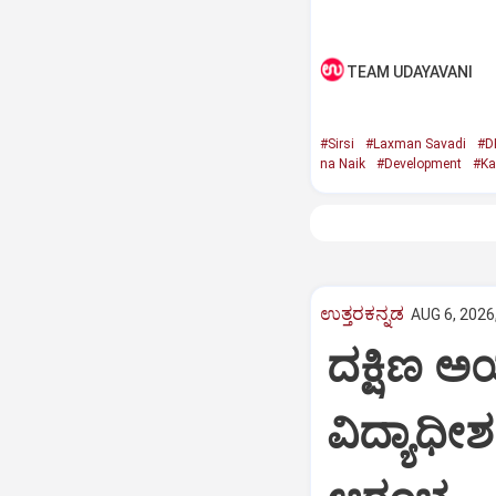
TEAM UDAYAVANI
#Sirsi
#Laxman Savadi
#D
na Naik
#Development
#Ka
ಉತ್ತರಕನ್ನಡ
AUG 6, 2026
ದಕ್ಷಿಣ ಅಯ
ವಿದ್ಯಾಧೀ