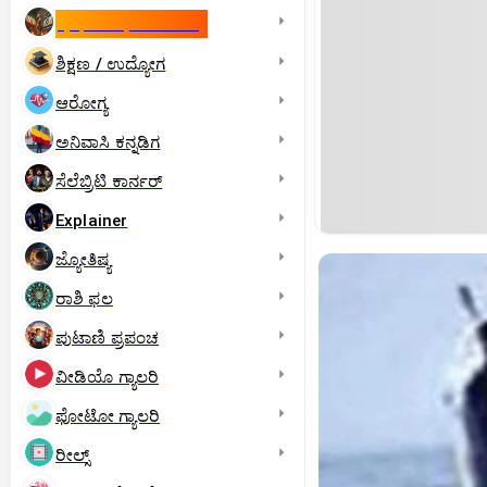
ಇಸ್ರೇಲ್- ಇರಾನ್‌ ಯುದ್ಧ
ಶಿಕ್ಷಣ / ಉದ್ಯೋಗ
ಆರೋಗ್ಯ
ಅನಿವಾಸಿ ಕನ್ನಡಿಗ
ಸೆಲೆಬ್ರಿಟಿ ಕಾರ್ನರ್‌
Explainer
ಜ್ಯೋತಿಷ್ಯ
ರಾಶಿ ಫಲ
ಪುಟಾಣಿ ಪ್ರಪಂಚ
ವೀಡಿಯೊ ಗ್ಯಾಲರಿ
ಫೋಟೋ ಗ್ಯಾಲರಿ
ರೀಲ್ಸ್