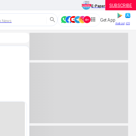
SUBSCRIBE
E-Paper
Get App
h News
Android
iOS