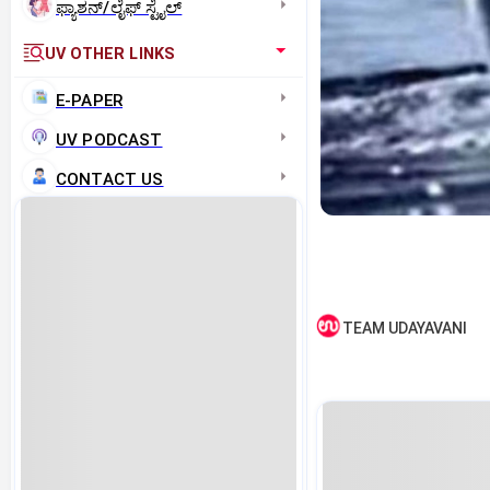
ಫ್ಯಾಶನ್/ಲೈಫ್‌ ಸ್ಟೈಲ್
UV OTHER LINKS
E-PAPER
UV PODCAST
CONTACT US
TEAM UDAYAVANI