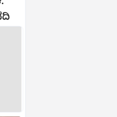
.
ವದಿ