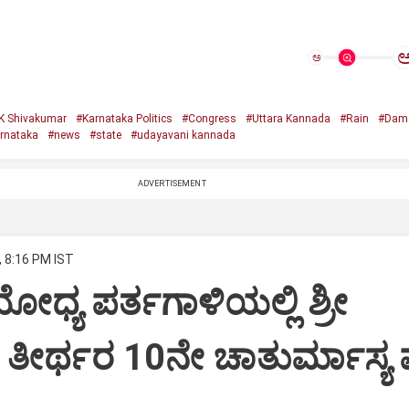
ಅ
K Shivakumar
#Karnataka Politics
#Congress
#Uttara Kannada
#Rain
#Dam
rnataka
#news
#state
#udayavani kannada
ADVERTISEMENT
, 8:16 PM IST
ೋಧ್ಯ ಪರ್ತಗಾಳಿಯಲ್ಲಿ ಶ್ರೀ
ಶ ತೀರ್ಥರ 10ನೇ ಚಾತುರ್ಮಾಸ್ಯ ವ