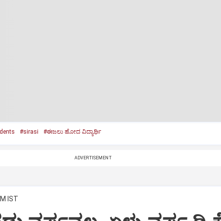
dents
#sirasi
#ಈಜಲು ಹೋದ‌ ವಿದ್ಯಾರ್ಥಿ
ADVERTISEMENT
PM IST