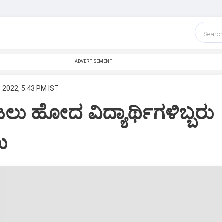
Searc
ADVERTISEMENT
 2022, 5:43 PM IST
ಲು ಹೋದ‌ ವಿದ್ಯಾರ್ಥಿಗಳಿಬ್ಬರು
ು