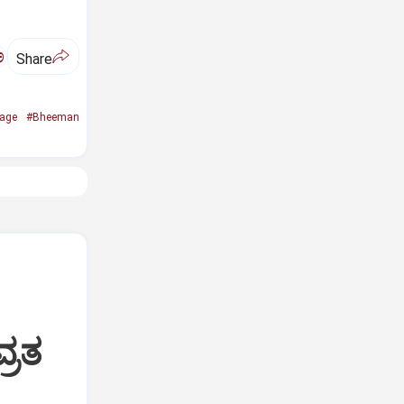
ಅ
Share
age
#Bheeman
್ರತ