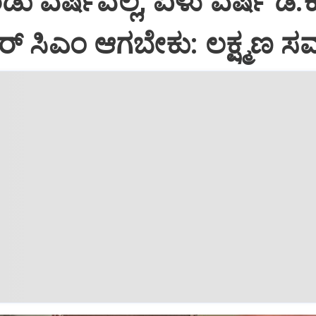
ಡು ವರ್ಷವಲ್ಲ, ಏಳು ವರ್ಷ ಡಿ.ಕೆ
್ ಸಿಎಂ ಆಗಬೇಕು: ಲಕ್ಷ್ಮಣ ಸ