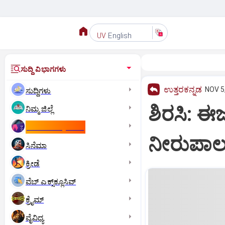
English
UV
ಸುದ್ದಿ ವಿಭಾಗಗಳು
ಉತ್ತರಕನ್ನಡ
NOV 5,
ಸುದ್ದಿಗಳು
ಶಿರಸಿ: ಈಜ
ನಿಮ್ಮ ಜಿಲ್ಲೆ
ಕಾಮನ್‌ ವೆಲ್ತ್‌ ಗೇಮ್ಸ್‌
ನೀರುಪಾಲ
ಸಿನೆಮಾ
ಕ್ರೀಡೆ
ವೆಬ್ ಎಕ್ಸ್‌ಕ್ಲೂಸಿವ್
ಕ್ರೈಮ್
ವೈವಿಧ್ಯ