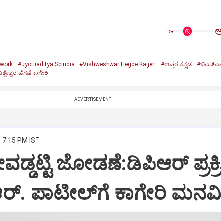
ಅ
twork
#Jyotiraditya Scindia
#Vishweshwar Hegde Kageri
#ಉತ್ತರ ಕನ್ನಡ
#ಬಿಎಸ್‌ಎನ
ಿಶ್ವೇಶ್ವರ ಹೆಗಡೆ ಕಾಗೇರಿ
ADVERTISEMENT
, 7:15 PM IST
ೇವಡ್ಡಟ್ಟಿ ಜೋಡಣೆ:ಡಿಪಿಆರ್‌ ಪ್ರಕ್
.ಆರ್. ಪಾಟೀಲ್‌ಗೆ ಕಾಗೇರಿ ಮನವಿ