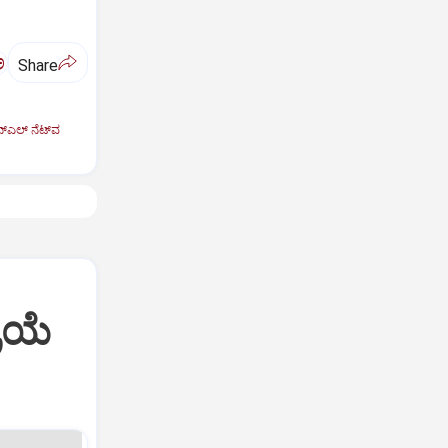
ಅ
Share
್‌ಎಲ್ ನೆಟ್‌ವ
ರಿಯೆ