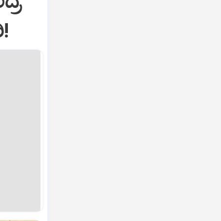
ದ್ರ
!