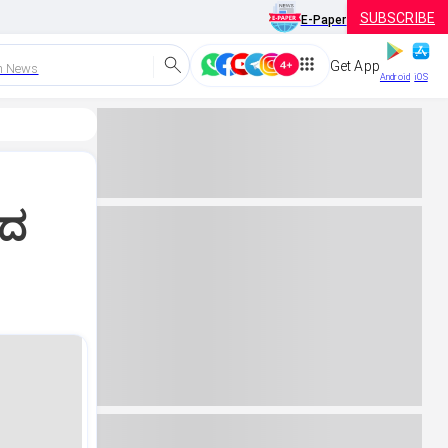
SUBSCRIBE
E-Paper
Get App
h News
Android
iOS
ತದ