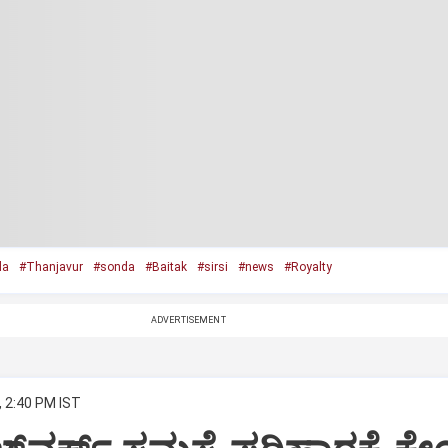
da
#Thanjavur
#sonda
#Baitak
#sirsi
#news
#Royalty
ADVERTISEMENT
, 2:40 PM IST