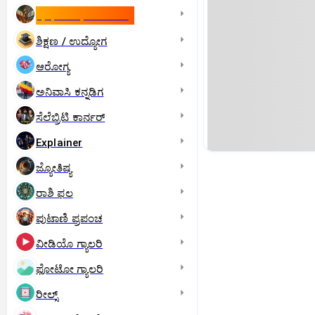
ಇಸ್ರೇಲ್- ಇರಾನ್‌ ಯುದ್ಧ
ಶಿಕ್ಷಣ / ಉದ್ಯೋಗ
ಆರೋಗ್ಯ
ಅನಿವಾಸಿ ಕನ್ನಡಿಗ
ಸೆಲೆಬ್ರಿಟಿ ಕಾರ್ನರ್‌
Explainer
ಜ್ಯೋತಿಷ್ಯ
ರಾಶಿ ಫಲ
ಪುಟಾಣಿ ಪ್ರಪಂಚ
ವೀಡಿಯೊ ಗ್ಯಾಲರಿ
ಫೋಟೋ ಗ್ಯಾಲರಿ
ರೀಲ್ಸ್