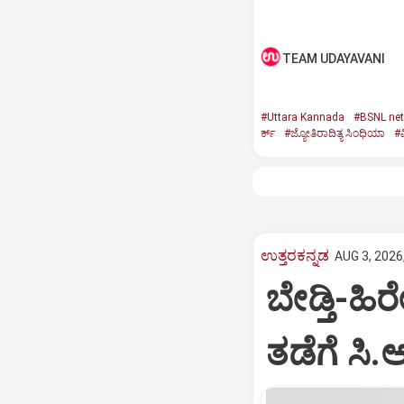
TEAM UDAYAVANI
#Uttara Kannada
#BSNL ne
ರ್ಕ್
#ಜ್ಯೋತಿರಾದಿತ್ಯ ಸಿಂಧಿಯಾ
#ವ
ಉತ್ತರಕನ್ನಡ
AUG 3, 2026
ಬೇಡ್ತಿ-ಹಿರ
ತಡೆಗೆ ಸಿ