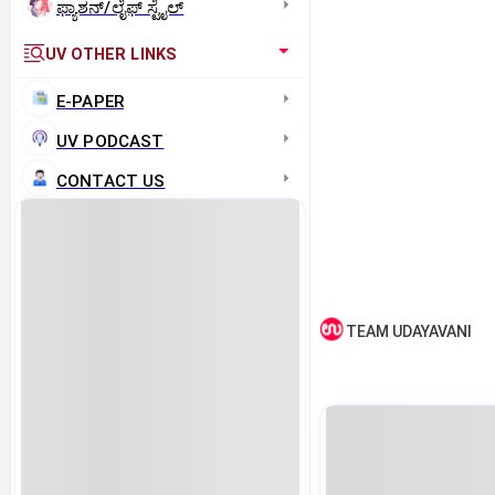
ಫ್ಯಾಶನ್/ಲೈಫ್‌ ಸ್ಟೈಲ್
UV OTHER LINKS
E-PAPER
UV PODCAST
CONTACT US
TEAM UDAYAVANI