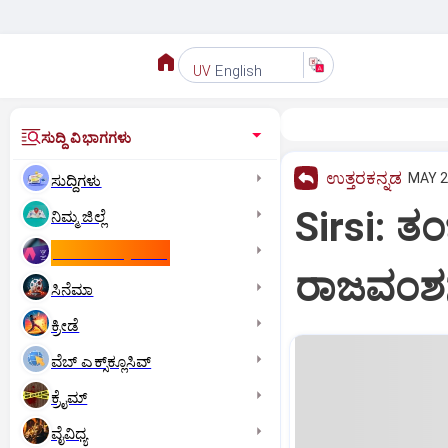
English
UV
ಸುದ್ದಿ ವಿಭಾಗಗಳು
ಉತ್ತರಕನ್ನಡ
MAY 2
ಸುದ್ದಿಗಳು
Sirsi: ತ
ನಿಮ್ಮ ಜಿಲ್ಲೆ
ಕಾಮನ್‌ ವೆಲ್ತ್‌ ಗೇಮ್ಸ್‌
ರಾಜವಂಶಸ
ಸಿನೆಮಾ
ಕ್ರೀಡೆ
ವೆಬ್ ಎಕ್ಸ್‌ಕ್ಲೂಸಿವ್
ಕ್ರೈಮ್
ವೈವಿಧ್ಯ