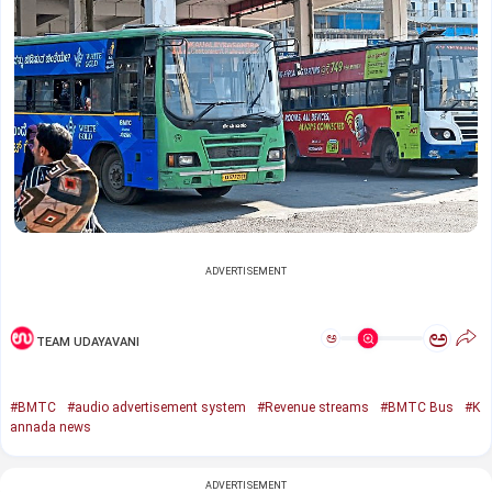
ADVERTISEMENT
ಅ
ಅ
TEAM UDAYAVANI
#BMTC
#audio advertisement system
#Revenue streams
#BMTC Bus
#K
annada news
ADVERTISEMENT