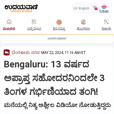
UV
English
E-Paper
ಮುಖಪುಟ
ಸುದ್ದಿ ವಿಭಾಗ
ದಿನ ಭವಿಷ್ಯ
ಹೊಂಗಿರಣ
Search
ADVERTISEMENT
ಬೆಂಗಳೂರು ನಗರ
MAY 22, 2024, 11:16 AM IST
Bengaluru: 13 ವರ್ಷದ
ಅಪ್ರಾಪ್ತ ಸಹೋದರನಿಂದಲೇ 3
ತಿಂಗಳ ಗರ್ಭಿಣಿಯಾದ ತಂಗಿ!
ಮನೆಯಲ್ಲಿ ನಿತ್ಯ ಅಶ್ಲೀಲ ವಿಡಿಯೋ ನೋಡುತ್ತಿದ್ದರು