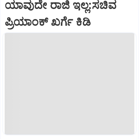
ಯಾವುದೇ ರಾಜಿ ಇಲ್ಲ:ಸಚಿವ
ಪ್ರಿಯಾಂಕ್ ಖರ್ಗೆ ಕಿಡಿ