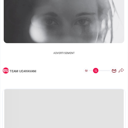
ADVERTISEMENT
ಅ
ಅ
TEAM UDAYAVANI