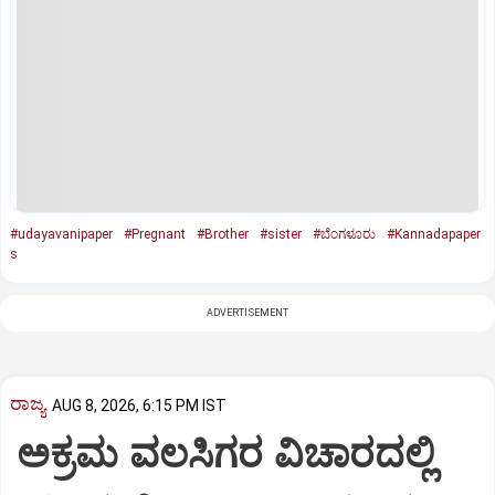
#udayavanipaper
#Pregnant
#Brother
#sister
#ಬೆಂಗಳೂರು
#Kannadapaper
s
ADVERTISEMENT
ರಾಜ್ಯ
AUG 8, 2026, 6:15 PM IST
ಅಕ್ರಮ ವಲಸಿಗರ ವಿಚಾರದಲ್ಲಿ