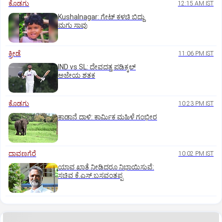
ಕೊಡಗು
12:15 AM IST
Kushalnagar: ಗೇಟ್ ಕಳಚಿ ಬಿದ್ದು
ಮಗು ಸಾವು
ಕ್ರೀಡೆ
11:06 PM IST
IND vs SL: ದೇವದತ್ತ ಪಡಿಕ್ಕಲ್‌
ಅಜೇಯ ಶತಕ
ಕೊಡಗು
10:23 PM IST
ಕಾಡಾನೆ ದಾಳಿ: ಕಾರ್ಮಿಕ ಮಹಿಳೆ ಗಂಭೀರ
ದಾವಣಗೆರೆ
10:02 PM IST
ಯಾವ ಖಾತೆ ನೀಡಿದರೂ ನಿಭಾಯಿಸುವೆ:
ಸಚಿವ ಕೆ.ಎಸ್.ಬಸವಂತಪ್ಪ