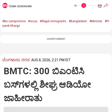
ಅ
ಅ
TEAM UDAYAVANI
#No compromise
#issue
#illegal immigrants
#Bangladesh
#Minister
#Pr
iyank Kharge
ADVERTISEMENT
ಬೆಂಗಳೂರು ನಗರ
AUG 8, 2026, 2:21 PM IST
BMTC: 300 ಬಿಎಂಟಿಸಿ
ಬಸ್‌ಗಳಲ್ಲಿ ಶೀಘ್ರ ಆಡಿಯೋ
ಜಾಹೀರಾತು