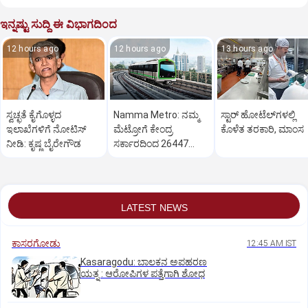
ಇನ್ನಷ್ಟು ಸುದ್ದಿ ಈ ವಿಭಾಗದಿಂದ
12 hours ago
12 hours ago
13 hours ago
ಸ್ವಚ್ಛತೆ ಕೈಗೊಳ್ಳದ
Namma Metro: ನಮ್ಮ
ಸ್ಟಾರ್‌ ಹೋಟೆಲ್‌ಗ‌ಳಲ್ಲಿ
ಇಲಾಖೆಗಳಿಗೆ ನೋಟಿಸ್‌
ಮೆಟ್ರೋಗೆ ಕೇಂದ್ರ
ಕೊಳೆತ ತರಕಾರಿ, ಮಾಂಸ
ನೀಡಿ: ಕೃಷ್ಣ ಬೈರೇಗೌಡ
ಸರ್ಕಾರದಿಂದ 26447
ಕೋಟಿ ರೂ. ಬಿಡುಗಡೆ
LATEST NEWS
ಕಾಸರಗೋಡು
12:45 AM IST
Kasaragodu: ಬಾಲಕನ ಅಪಹರಣ
ಯತ್ನ : ಆರೋಪಿಗಳ ಪತ್ತೆಗಾಗಿ ಶೋಧ