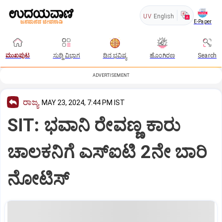
UV
English
E-Paper
ಮುಖಪುಟ
ಸುದ್ದಿ ವಿಭಾಗ
ದಿನ ಭವಿಷ್ಯ
ಹೊಂಗಿರಣ
Search
ADVERTISEMENT
ರಾಜ್ಯ
MAY 23, 2024, 7:44 PM IST
SIT: ಭವಾನಿ ರೇವಣ್ಣ ಕಾರು
ಚಾಲಕನಿಗೆ ಎಸ್‌ಐಟಿ 2ನೇ ಬಾರಿ
ನೋಟಿಸ್‌