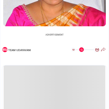
ADVERTISEMENT
ಅ
ಅ
TEAM UDAYAVANI