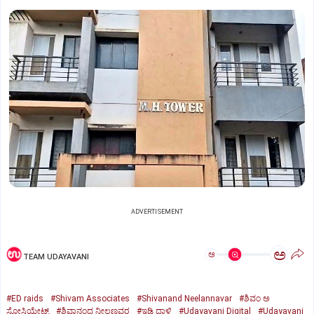
ADVERTISEMENT
ಅ
ಅ
TEAM UDAYAVANI
#ED raids
#Shivam Associates
#Shivanand Neelannavar
#ಶಿವಂ ಅ
ಸೋಸಿಯೇಟ್ಸ್
#ಶಿವಾನಂದ ನೀಲಣ್ಣವರ
#ಇಡಿ ದಾಳಿ
#Udayavani Digital
#Udayavani