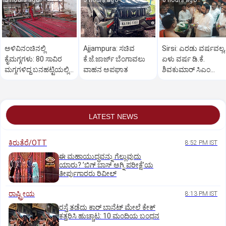
5 hours ago
5 hours ago
6 hours ago
ಅಳಿವಿನಂಚಿನಲ್ಲಿ
Ajjampura: ಸಚಿವ
Sirsi: ಎರಡು ವರ್ಷವಲ್ಲ,
ಕೈಮಗ್ಗಗಳು: 80 ಸಾವಿರ
ಕೆ.ಜೆ.ಜಾರ್ಜ್ ಬೆಂಗಾವಲು
ಏಳು ವರ್ಷ ಡಿ.ಕೆ.
ಮಗ್ಗಗಳಿದ್ದ ಬನಹಟ್ಟಿಯಲ್ಲಿ
ವಾಹನ ಅಪಘಾತ
ಶಿವಕುಮಾರ್ ಸಿಎಂ
ಉಳಿದಿರುವುದು ಕೇವಲ 18!
ಆಗಬೇಕು: ಲಕ್ಷ್ಮಣ ಸವದಿ
LATEST NEWS
ಕಿರುತೆರೆ/OTT
8:52 PM IST
ಈ ಮಹಾಯುದ್ಧವನ್ನು ಗೆಲ್ಲುವುದು
ಯಾರು? ʼಬಿಗ್‌ ಬಾಸ್‌ ಅಗ್ನಿ ಪರೀಕ್ಷೆʼಯ
ತೀರ್ಪುಗಾರರು ರಿವೀಲ್
ರಾಷ್ಟ್ರೀಯ
8:13 PM IST
ರಸ್ತೆ ತಡೆದು ಕಾರ್ ಬಾನೆಟ್ ಮೇಲೆ ಕೇಕ್
ಕತ್ತರಿಸಿ ಹುಚ್ಚಾಟ: 10 ಮಂದಿಯ ಬಂಧನ