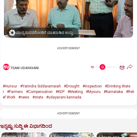
ಮಾಧ್ಯಮದವರೊಂದಿಗೆ ಮಾತನಾಡಿದ ಉಸ್ತುವಾರಿ ಸಚಿವ ಡಾ. ಯತೀಂದ್ರ ಸಿದ್ದರಾಮಯ್ಯ
ADVERTISEMENT
ಅ
ಅ
TEAM UDAYAVANI
#Hunsur
#Yatindra Siddaramaiah
#Drought
#Inspection
#Drinking Wate
r
#Farmers
#Compensation
#KDP
#Meeting
#Mysuru
#Karnataka
#Reli
ef Work
#news
#state
#udayavani kannada
ADVERTISEMENT
ಇನ್ನಷ್ಟು ಸುದ್ದಿ ಈ ವಿಭಾಗದಿಂದ