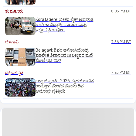
ತುಮಕೂರು
8:06 PM IST
Koratagere: ಭೀಕರ ಬೈಕ್ ಅಪಘಾತ,
ಕಾಲೇಜು ವಿದ್ಯಾರ್ಥಿ ದಾರುಣ ಸಾವು,
ಇಬ್ಬರ ಸ್ಥಿತಿ ಗಂಭೀರ
ಬೆಳಗಾವಿ
7:56 PM IST
Belagavi: ಶಿವಂ ಅಸೋಸಿಯೇಟ್ಸ್
ಮಾಲೀಕ ಶಿವಾನಂದ ನೀಲಣ್ಣವರ ಮನೆ
ಮೇಲೆ ಇಡಿ‌ ದಾಳಿ
ದಕ್ಷಿಣಕನ್ನಡ
7:35 PM IST
ಆಳ್ವಾಸ್‌ ಪ್ರಗತಿ - 2026: ಬೃಹತ್ ಉಚಿತ
ಉದ್ಯೋಗ ಮೇಳದ ಮೊದಲ ದಿನ
ಅಮೋಘ ಪ್ರತಿಕ್ರಿಯೆ