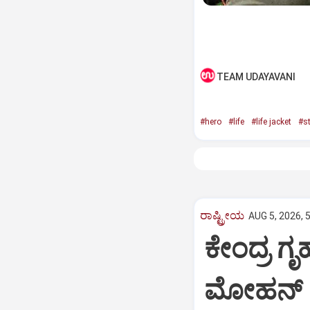
TEAM UDAYAVANI
#hero
#life
#life jacket
#s
ರಾಷ್ಟ್ರೀಯ
AUG 5, 2026, 
ಕೇಂದ್ರ ಗ
ಮೋಹನ್ ಸ