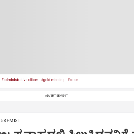
#administrative officer
#gold missing
#case
ADVERTISEMENT
7:58 PM IST