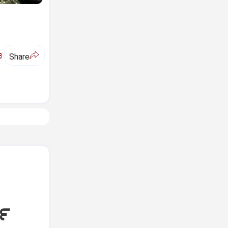
ಅ
Share
ಷ