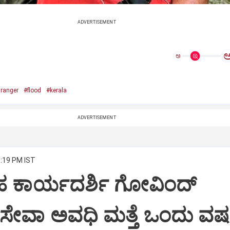
ADVERTISEMENT
ಅ
tranger
#flood
#kerala
ADVERTISEMENT
5:19 PM IST
ೃಹ ಕಾರ್ಯದರ್ಶಿ ಗೋವಿಂದ್
ೇವಾ ಅವಧಿ ಮತ್ತೆ ಒಂದು ವರ್