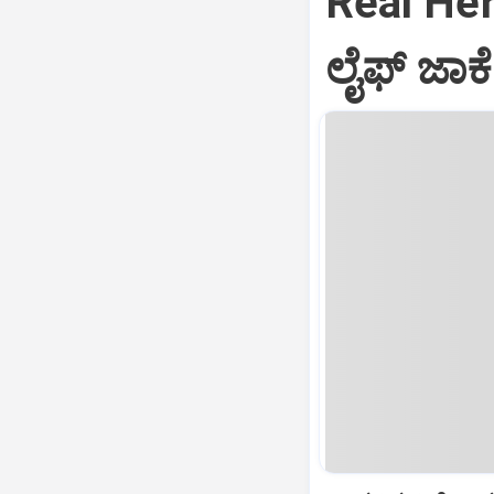
Real Hero
ಲೈಫ್ ಜಾಕೆಟ್