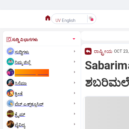
English
UV
ಸುದ್ದಿ ವಿಭಾಗಗಳು
ರಾಷ್ಟ್ರೀಯ
OCT 23,
ಸುದ್ದಿಗಳು
Sabarimal
ನಿಮ್ಮ ಜಿಲ್ಲೆ
ಕಾಮನ್‌ ವೆಲ್ತ್‌ ಗೇಮ್ಸ್‌
ಶಬರಿಮಲೆ
ಸಿನೆಮಾ
ಕ್ರೀಡೆ
ವೆಬ್ ಎಕ್ಸ್‌ಕ್ಲೂಸಿವ್
ಕ್ರೈಮ್
ವೈವಿಧ್ಯ