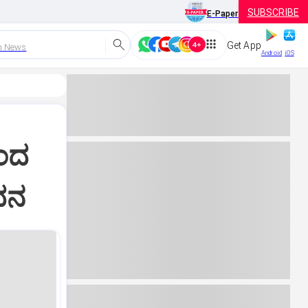
SUBSCRIBE
E-Paper
Get App
h News
Android
iOS
ಿಂದ
ಧನ