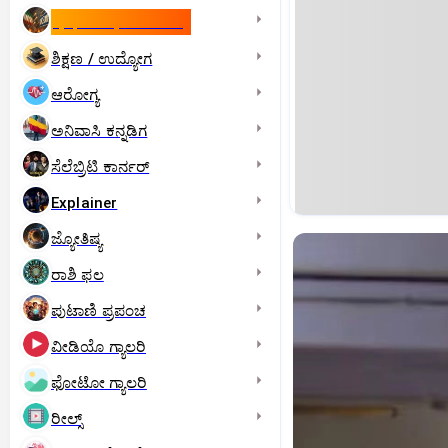
ಇಸ್ರೇಲ್- ಇರಾನ್‌ ಯುದ್ಧ
ಶಿಕ್ಷಣ / ಉದ್ಯೋಗ
ಆರೋಗ್ಯ
ಅನಿವಾಸಿ ಕನ್ನಡಿಗ
ಸೆಲೆಬ್ರಿಟಿ ಕಾರ್ನರ್‌
Explainer
ಜ್ಯೋತಿಷ್ಯ
ರಾಶಿ ಫಲ
ಪುಟಾಣಿ ಪ್ರಪಂಚ
ವೀಡಿಯೊ ಗ್ಯಾಲರಿ
ಫೋಟೋ ಗ್ಯಾಲರಿ
ರೀಲ್ಸ್