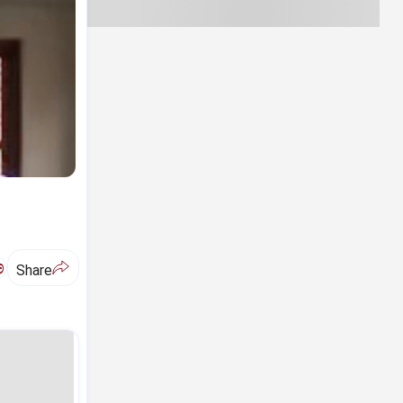
ಅ
Share