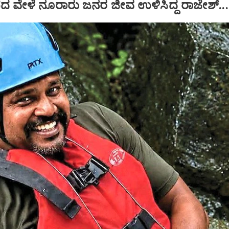
ಪದ ವೇಳೆ ನೂರಾರು ಜನರ ಜೀವ ಉಳಿಸಿದ್ದ ರಾಜೇಶ್‌...