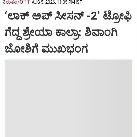
ಕಿರುತೆರೆ/OTT
AUG 5, 2026, 11:05 PM IST
‘ಲಾಕ್ ಅಪ್ ಸೀಸನ್‌ -2ʼ ಟ್ರೋಫಿ
ಗೆದ್ದ ಶ್ರೇಯಾ ಕಾಲ್ರಾ: ಶಿವಾಂಗಿ
ಜೋಶಿಗೆ ಮುಖಭಂಗ