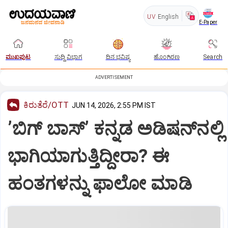
UV
English
E-Paper
ಮುಖಪುಟ
ಸುದ್ದಿ ವಿಭಾಗ
ದಿನ ಭವಿಷ್ಯ
ಹೊಂಗಿರಣ
Search
ADVERTISEMENT
ಕಿರುತೆರೆ/OTT
JUN 14, 2026, 2:55 PM IST
ʼಬಿಗ್‌ ಬಾಸ್‌ʼ ಕನ್ನಡ ಅಡಿಷನ್‌ನಲ್ಲಿ
ಭಾಗಿಯಾಗುತ್ತಿದ್ದೀರಾ? ಈ
ಹಂತಗಳನ್ನು ಫಾಲೋ ಮಾಡಿ