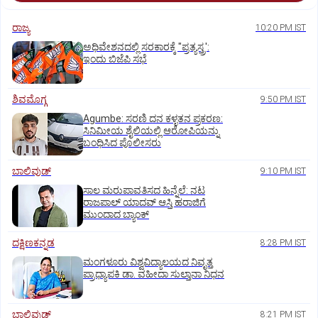
ರಾಜ್ಯ
10:20 PM IST
ಅಧಿವೇಶನದಲ್ಲಿ ಸರಕಾರಕ್ಕೆ "ಪ್ರತ್ಯಸ್ತ್ರ':
ಇಂದು ಬಿಜೆಪಿ ಸಭೆ
ಶಿವಮೊಗ್ಗ
9:50 PM IST
Agumbe: ಸರಣಿ ದನ ಕಳ್ಳತನ ಪ್ರಕರಣ:
ಸಿನಿಮೀಯ ಶೈಲಿಯಲ್ಲಿ ಆರೋಪಿಯನ್ನು
ಬಂಧಿಸಿದ ಪೊಲೀಸರು
ಬಾಲಿವುಡ್‌
9:10 PM IST
ಸಾಲ ಮರುಪಾವತಿಸದ ಹಿನ್ನೆಲೆ: ನಟ
ರಾಜಪಾಲ್ ಯಾದವ್‌ ಆಸ್ತಿ ಹರಾಜಿಗೆ
ಮುಂದಾದ ಬ್ಯಾಂಕ್
ದಕ್ಷಿಣಕನ್ನಡ
8:28 PM IST
ಮಂಗಳೂರು ವಿಶ್ವವಿದ್ಯಾಲಯದ ನಿವೃತ್ತ
ಪ್ರಾಧ್ಯಾಪಕಿ ಡಾ. ವಹೀದಾ ಸುಲ್ತಾನಾ ನಿಧನ
ಬಾಲಿವುಡ್‌
8:21 PM IST