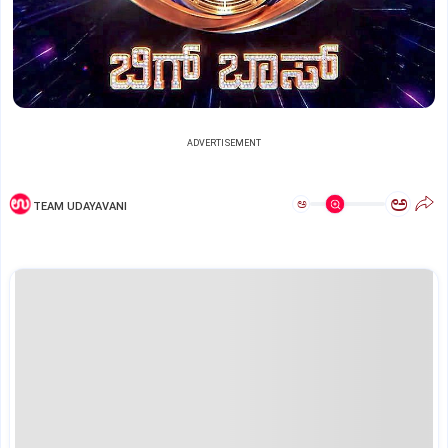
ADVERTISEMENT
ಅ
ಅ
TEAM UDAYAVANI