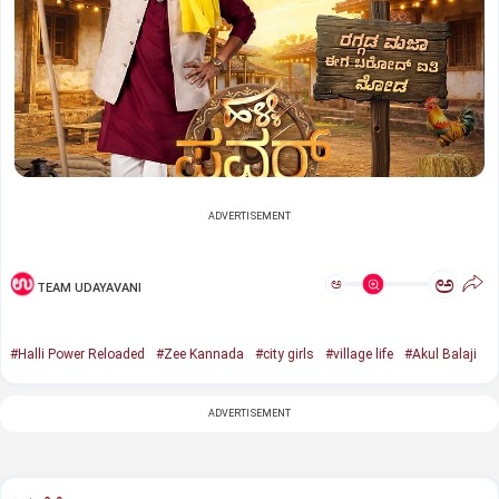
ADVERTISEMENT
ಅ
ಅ
TEAM UDAYAVANI
#Halli Power Reloaded
#Zee Kannada
#city girls
#village life
#Akul Balaji
ADVERTISEMENT