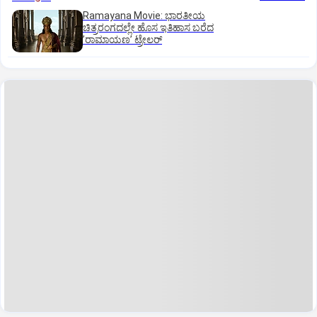
Ramayana Movie: ಭಾರತೀಯ
ಚಿತ್ರರಂಗದಲ್ಲೇ ಹೊಸ ಇತಿಹಾಸ ಬರೆದ
ʼರಾಮಾಯಣʼ ಟ್ರೇಲರ್