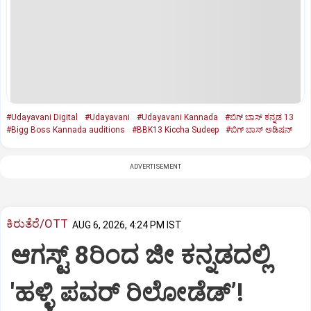
#Udayavani Digital
#Udayavani
#Udayavani Kannada
#ಬಿಗ್‌ ಬಾಸ್‌ ಕನ್ನಡ 13
#Bigg Boss Kannada auditions
#BBK13 Kiccha Sudeep
#ಬಿಗ್‌ ಬಾಸ್‌ ಅಡಿಷನ್‌
ADVERTISEMENT
ಕಿರುತೆರೆ/OTT
AUG 6, 2026, 4:24 PM IST
ಆಗಸ್ಟ್ 8ರಿಂದ ಜೀ ಕನ್ನಡದಲ್ಲಿ
'ಹಳ್ಳಿ ಪವರ್ ರಿಲೋಡೆಡ್ʼ!