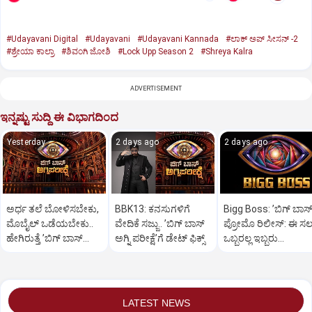
#Udayavani Digital
#Udayavani
#Udayavani Kannada
#ಲಾಕ್ ಅಪ್ ಸೀಸನ್‌ -2
#ಶ್ರೇಯಾ ಕಾಲ್ರಾ
#ಶಿವಂಗಿ ಜೋಶಿ
#Lock Upp Season 2
#Shreya Kalra
ADVERTISEMENT
ಇನ್ನಷ್ಟು ಸುದ್ದಿ ಈ ವಿಭಾಗದಿಂದ
Yesterday
2 days ago
2 days ago
ಅರ್ಧ ತಲೆ ಬೋಳಿಸಬೇಕು,
BBK13: ಕನಸುಗಳಿಗೆ
Bigg Boss: ʼಬಿಗ್‌ ಬಾಸ್‌
ಮೊಬೈಲ್‌ ಒಡೆಯಬೇಕು..
ವೇದಿಕೆ ಸಜ್ಜು.. ʼಬಿಗ್‌ ಬಾಸ್‌
ಪ್ರೋಮೊ ರಿಲೀಸ್:‌ ಈ ಸ
ಹೇಗಿರುತ್ತೆ ‌ʼಬಿಗ್ ಬಾಸ್‌
ಅಗ್ನಿ ಪರೀಕ್ಷೆʼಗೆ ಡೇಟ್‌ ಫಿಕ್ಸ್
ಒಬ್ಬರಲ್ಲ ಇಬ್ಬರು
ಅಗ್ನಿಪರೀಕ್ಷೆʼ?
ನಿರೂಪಕರು?
LATEST NEWS