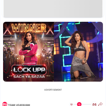
ADVERTISEMENT
ಅ
ಅ
TEAM UDAYAVANI