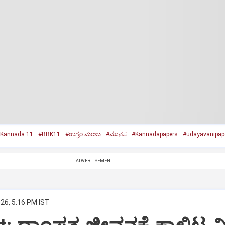
 Kannada 11
#BBK11
#ಉಗ್ರಂ ಮಂಜು
#ಮಾನಸ
#Kannadapapers
#udayavanipap
ADVERTISEMENT
026, 5:16 PM IST