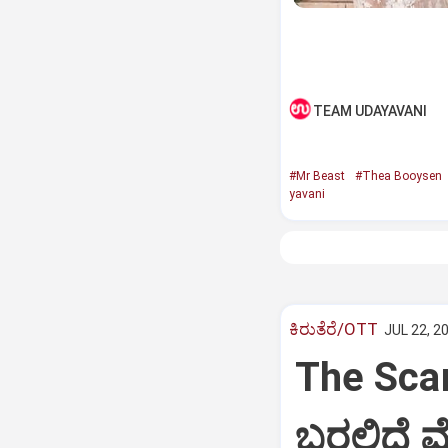
TEAM UDAYAVANI
#Mr Beast
#Thea Booysen
yavani
ಕಿರುತೆರೆ/OTT
JUL 22, 2
The Scam
ಬರಲಿದೆ ವೆಬ