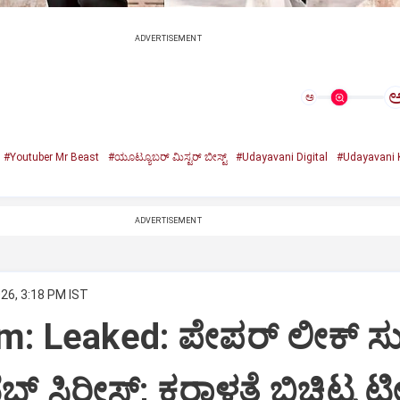
ADVERTISEMENT
ಅ
#Youtuber Mr Beast
#ಯೂಟ್ಯೂಬರ್‌ ಮಿಸ್ಟರ್‌ ಬೀಸ್ಟ್‌
#Udayavani Digital
#Udayavani 
ADVERTISEMENT
026, 3:18 PM IST
: Leaked: ಪೇಪರ್ ಲೀಕ್ ಸುತ
್‌ ಸಿರೀಸ್;‌ ಕರಾಳತೆ ಬಿಚ್ಚಿಟ್ಟ 