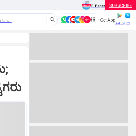
SUBSCRIBE
E-Paper
Get App
h News
Android
iOS
ು;
ಟಿಗರು