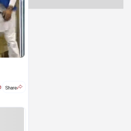
ಅ
Share