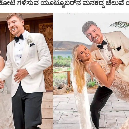
 ಕೋಟಿ ಗಳಿಸುವ ಯೂಟ್ಯೂಬರ್‌ನ ಮನಕದ್ದ ಚೆಲುವೆ