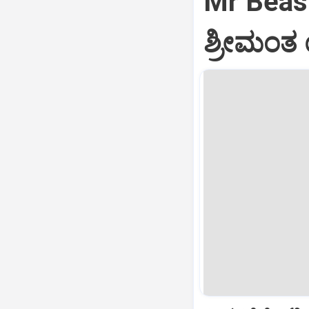
Mr Beast:
ಶ್ರೀಮಂತ ಯ