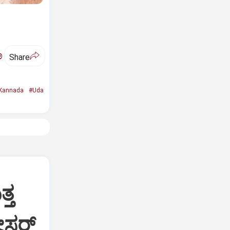
ಅ
Share
Kannada
#Uda
್ತ
ಟೀಸರ್