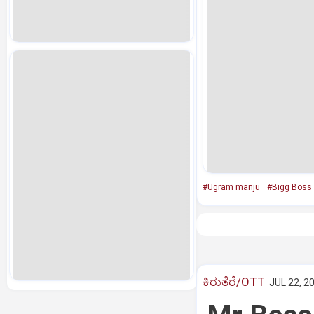
#Ugram manju
#Bigg Boss
ಕಿರುತೆರೆ/OTT
JUL 22, 2