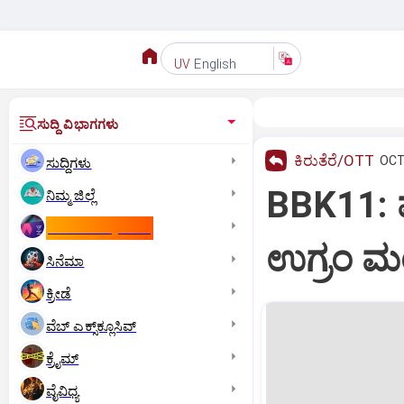
English
UV
ಸುದ್ದಿ ವಿಭಾಗಗಳು
ಕಿರುತೆರೆ/OTT
OCT 
ಸುದ್ದಿಗಳು
BBK11: ಮ
ನಿಮ್ಮ ಜಿಲ್ಲೆ
ಕಾಮನ್‌ ವೆಲ್ತ್‌ ಗೇಮ್ಸ್‌
ಉಗ್ರಂ ಮಂ
ಸಿನೆಮಾ
ಕ್ರೀಡೆ
ವೆಬ್ ಎಕ್ಸ್‌ಕ್ಲೂಸಿವ್
ಕ್ರೈಮ್
ವೈವಿಧ್ಯ