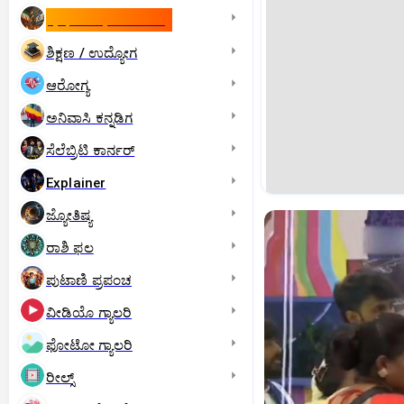
ಇಸ್ರೇಲ್- ಇರಾನ್‌ ಯುದ್ಧ
ಶಿಕ್ಷಣ / ಉದ್ಯೋಗ
ಆರೋಗ್ಯ
ಅನಿವಾಸಿ ಕನ್ನಡಿಗ
ಸೆಲೆಬ್ರಿಟಿ ಕಾರ್ನರ್‌
Explainer
ಜ್ಯೋತಿಷ್ಯ
ರಾಶಿ ಫಲ
ಪುಟಾಣಿ ಪ್ರಪಂಚ
ವೀಡಿಯೊ ಗ್ಯಾಲರಿ
ಫೋಟೋ ಗ್ಯಾಲರಿ
ರೀಲ್ಸ್