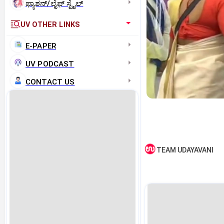
ಫ್ಯಾಶನ್/ಲೈಫ್‌ ಸ್ಟೈಲ್
UV OTHER LINKS
E-PAPER
UV PODCAST
CONTACT US
TEAM UDAYAVANI