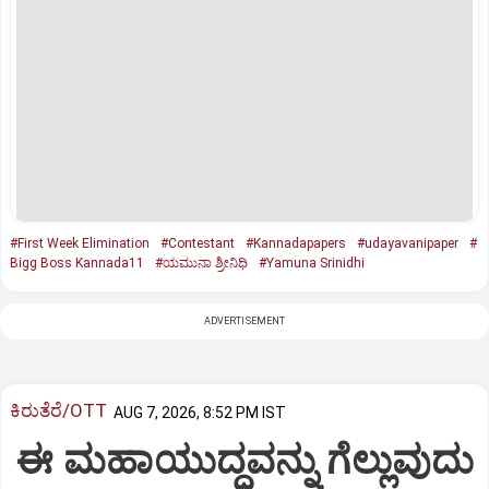
#First Week Elimination
#Contestant
#Kannadapapers
#udayavanipaper
#
Bigg Boss Kannada11
#ಯಮುನಾ ಶ್ರೀನಿಧಿ
#Yamuna Srinidhi
ADVERTISEMENT
ಕಿರುತೆರೆ/OTT
AUG 7, 2026, 8:52 PM IST
ಈ ಮಹಾಯುದ್ಧವನ್ನು ಗೆಲ್ಲುವುದು