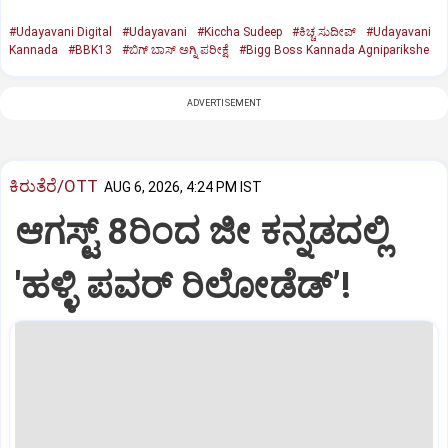
#Udayavani Digital
#Udayavani
#Kiccha Sudeep
#ಕಿಚ್ಚ ಸುದೀಪ್‌
#Udayavani
Kannada
#BBK13
#ಬಿಗ್‌ ಬಾಸ್‌ ಅಗ್ನಿ ಪರೀಕ್ಷೆ
#Bigg Boss Kannada Agniparikshe
ADVERTISEMENT
ಕಿರುತೆರೆ/OTT
AUG 6, 2026, 4:24 PM IST
ಆಗಸ್ಟ್ 8ರಿಂದ ಜೀ ಕನ್ನಡದಲ್ಲಿ
'ಹಳ್ಳಿ ಪವರ್ ರಿಲೋಡೆಡ್ʼ!