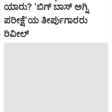
ಯಾರು? ʼಬಿಗ್‌ ಬಾಸ್‌ ಅಗ್ನಿ
ಪರೀಕ್ಷೆʼಯ ತೀರ್ಪುಗಾರರು
ರಿವೀಲ್