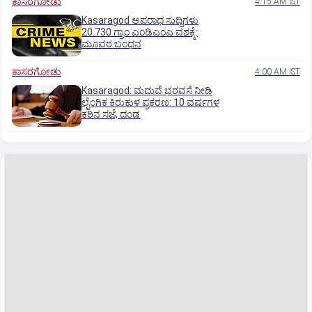
ಕಾಸರಗೋಡು
4:15 AM IST
Kasaragod ಅಪರಾಧ ಸುದ್ದಿಗಳು
20.730 ಗ್ರಾಂ ಎಂಡಿಎಂಎ ವಶಕ್ಕೆ:
ಮೂವರ ಬಂಧನ
ಕಾಸರಗೋಡು
4:00 AM IST
Kasaragod: ಮದುವೆ ಭರವಸೆ ನೀಡಿ
ಲೈಂಗಿಕ ಕಿರುಕುಳ ಪ್ರಕರಣ: 10 ವರ್ಷಗಳ
ಕಠಿನ ಸಜೆ, ದಂಡ