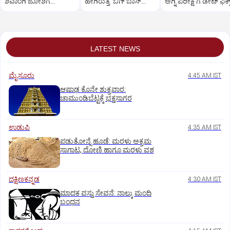
ಶಿವಾಂಗಿ ಜೋಶಿಗೆ
ಹೇಗಿರುತ್ತೆ ‌ʼಬಿಗ್ ಬಾಸ್‌
ಅಗ್ನಿ ಪರೀಕ್ಷೆʼಗೆ ಡೇಟ್‌ ಫಿಕ್ಸ
ಮುಖಭಂಗ
ಅಗ್ನಿಪರೀಕ್ಷೆʼ?
LATEST NEWS
ಮೈಸೂರು
4:45 AM IST
ಆಷಾಢ ಕೊನೇ ಶುಕ್ರವಾರ:
ಚಾಮುಂಡಿಬೆಟ್ಟಕ್ಕೆ ಭಕ್ತಸಾಗರ
ಉಡುಪಿ
4:35 AM IST
ಪಡುತೋನ್ಸೆ ಹೂಡೆ: ಮರಳು ಅಕ್ರಮ
ಸಾಗಾಟ, ದೋಣಿ ಹಾಗೂ ಮರಳು ವಶ
ದಕ್ಷಿಣಕನ್ನಡ
4:30 AM IST
ಮಾದಕ ವಸ್ತು ಸೇವನೆ: ನಾಲ್ಕು ಮಂದಿ
ಬಂಧನ