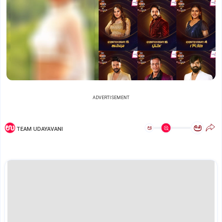
ADVERTISEMENT
ಅ
ಅ
TEAM UDAYAVANI