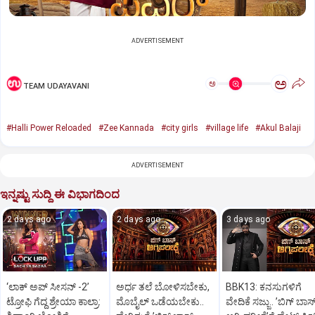
ADVERTISEMENT
ಅ
ಅ
TEAM UDAYAVANI
#Halli Power Reloaded
#Zee Kannada
#city girls
#village life
#Akul Balaji
ADVERTISEMENT
ಇನ್ನಷ್ಟು ಸುದ್ದಿ ಈ ವಿಭಾಗದಿಂದ
2 days ago
2 days ago
3 days ago
‘ಲಾಕ್ ಅಪ್ ಸೀಸನ್‌ -2ʼ
ಅರ್ಧ ತಲೆ ಬೋಳಿಸಬೇಕು,
BBK13: ಕನಸುಗಳಿಗೆ
ಟ್ರೋಫಿ ಗೆದ್ದ ಶ್ರೇಯಾ ಕಾಲ್ರಾ:
ಮೊಬೈಲ್‌ ಒಡೆಯಬೇಕು..
ವೇದಿಕೆ ಸಜ್ಜು.. ʼಬಿಗ್‌ ಬಾಸ್