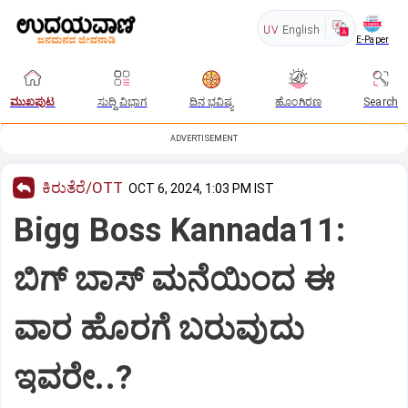
UV
English
E-Paper
ಮುಖಪುಟ
ಸುದ್ದಿ ವಿಭಾಗ
ದಿನ ಭವಿಷ್ಯ
ಹೊಂಗಿರಣ
Search
ADVERTISEMENT
ಕಿರುತೆರೆ/OTT
OCT 6, 2024, 1:03 PM IST
Bigg Boss Kannada11:
ಬಿಗ್‌ ಬಾಸ್‌ ಮನೆಯಿಂದ ಈ
ವಾರ ಹೊರಗೆ ಬರುವುದು
ಇವರೇ..?