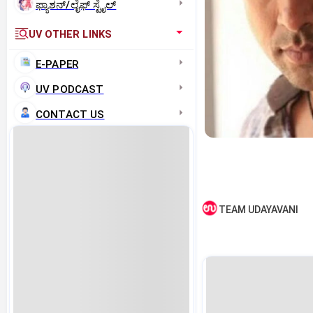
ಫ್ಯಾಶನ್/ಲೈಫ್‌ ಸ್ಟೈಲ್
UV OTHER LINKS
E-PAPER
UV PODCAST
CONTACT US
TEAM UDAYAVANI