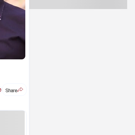
ಅ
Share