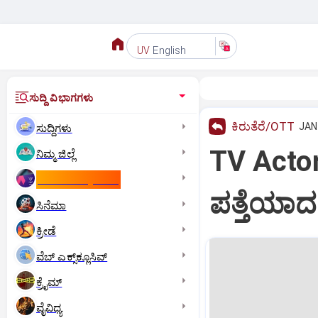
English
UV
ಸುದ್ದಿ ವಿಭಾಗಗಳು
ಕಿರುತೆರೆ/OTT
JAN 
ಸುದ್ದಿಗಳು
TV Actor:
ನಿಮ್ಮ ಜಿಲ್ಲೆ
ಕಾಮನ್‌ ವೆಲ್ತ್‌ ಗೇಮ್ಸ್‌
ಪತ್ತೆಯಾದ 
ಸಿನೆಮಾ
ಕ್ರೀಡೆ
ವೆಬ್ ಎಕ್ಸ್‌ಕ್ಲೂಸಿವ್
ಕ್ರೈಮ್
ವೈವಿಧ್ಯ