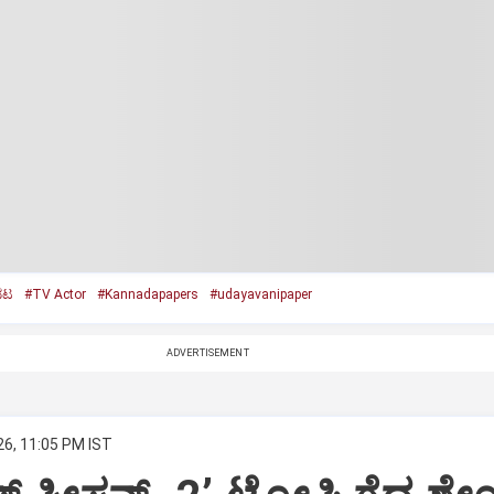
 ನಟ
#TV Actor
#Kannadapapers
#udayavanipaper
ADVERTISEMENT
26, 11:05 PM IST