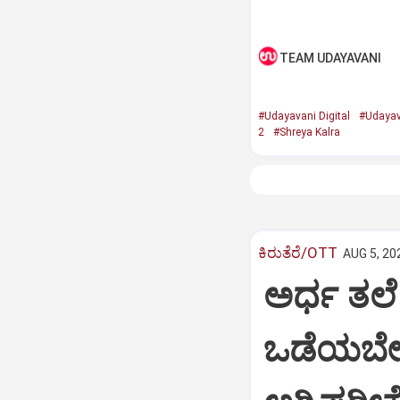
TEAM UDAYAVANI
#Udayavani Digital
#Udayav
2
#Shreya Kalra
ಕಿರುತೆರೆ/OTT
AUG 5, 20
ಅರ್ಧ ತಲ
ಒಡೆಯಬೇಕು.