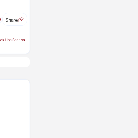
ಅ
Share
ock Upp Season