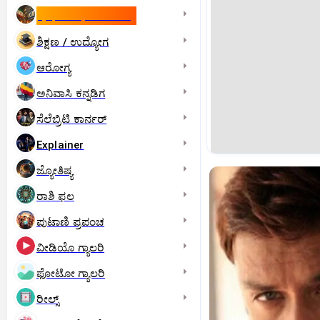
ಇಸ್ರೇಲ್- ಇರಾನ್‌ ಯುದ್ಧ
ಶಿಕ್ಷಣ / ಉದ್ಯೋಗ
ಆರೋಗ್ಯ
ಅನಿವಾಸಿ ಕನ್ನಡಿಗ
ಸೆಲೆಬ್ರಿಟಿ ಕಾರ್ನರ್‌
Explainer
ಜ್ಯೋತಿಷ್ಯ
ರಾಶಿ ಫಲ
ಪುಟಾಣಿ ಪ್ರಪಂಚ
ವೀಡಿಯೊ ಗ್ಯಾಲರಿ
ಫೋಟೋ ಗ್ಯಾಲರಿ
ರೀಲ್ಸ್