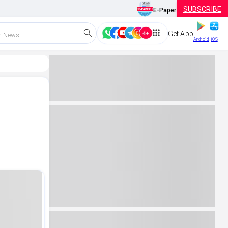
SUBSCRIBE
E-Paper
Get App
h News
Android
iOS