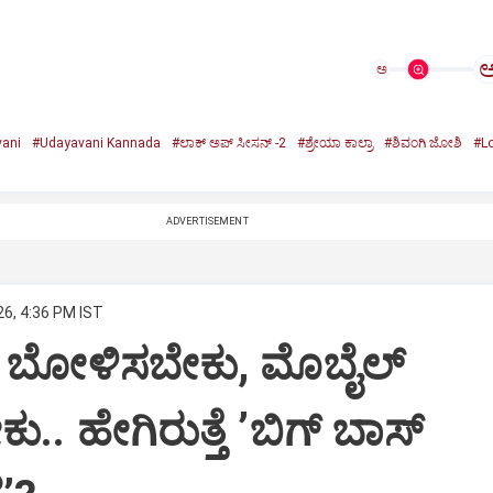
ಅ
ani
#Udayavani Kannada
#ಲಾಕ್ ಅಪ್ ಸೀಸನ್‌ -2
#ಶ್ರೇಯಾ ಕಾಲ್ರಾ
#ಶಿವಂಗಿ ಜೋಶಿ
#L
ADVERTISEMENT
26, 4:36 PM IST
ೆ ಬೋಳಿಸಬೇಕು, ಮೊಬೈಲ್‌
. ಹೇಗಿರುತ್ತೆ ‌ʼಬಿಗ್ ಬಾಸ್‌