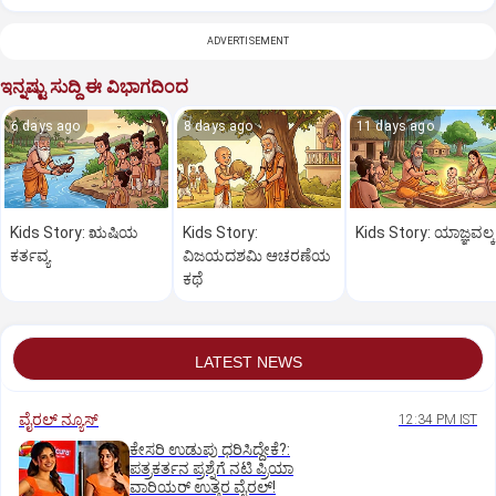
ADVERTISEMENT
ಇನ್ನಷ್ಟು ಸುದ್ದಿ ಈ ವಿಭಾಗದಿಂದ
6 days ago
8 days ago
11 days ago
Kids Story: ಋಷಿಯ
Kids Story:
Kids Story: ಯಾಜ್ಞವಲ್ಕ್
ಕರ್ತವ್ಯ
ವಿಜಯದಶಮಿ ಆಚರಣೆಯ
ಕಥೆ
LATEST NEWS
ವೈರಲ್ ನ್ಯೂಸ್
12:34 PM IST
ಕೇಸರಿ ಉಡುಪು ಧರಿಸಿದ್ದೇಕೆ?:
ಪತ್ರಕರ್ತನ ಪ್ರಶ್ನೆಗೆ ನಟಿ ಪ್ರಿಯಾ
ವಾರಿಯರ್ ಉತ್ತರ ವೈರಲ್!