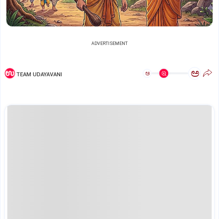
ADVERTISEMENT
ಅ
ಅ
TEAM UDAYAVANI