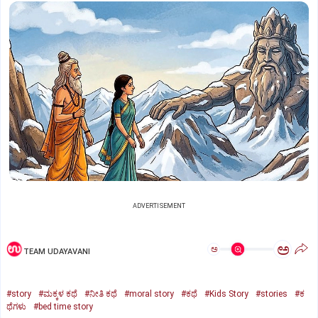
ADVERTISEMENT
ಅ
ಅ
TEAM UDAYAVANI
#story
#ಮಕ್ಕಳ ಕಥೆ
#ನೀತಿ ಕಥೆ
#moral story
#ಕಥೆ
#Kids Story
#stories
#ಕ
ಥೆಗಳು
#bed time story