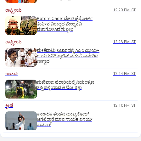
ರಾಷ್ಟ್ರೀಯ
12:29 PM IST
Bofors Case: ದೆಹಲಿ ಹೈಕೋರ್ಟ್‌
ತೀರ್ಪಿನ ವಿರುದ್ಧದ ಮೇಲ್ಮನವಿ
ವಜಾಗೊಳಿಸಿದ ಸುಪ್ರೀಂ
ರಾಷ್ಟ್ರೀಯ
12:28 PM IST
ಮೇಕೆದಾಟು ವಿಚಾರದಲ್ಲಿ ಸಿಎಂ ವಿಜಯ್-
ಉದಯನಿಧಿ ಸ್ಟಾಲಿನ್ ನಡುವೆ ಕಾವೇರಿದ
ವಾಗ್ವಾದ
ಉಡುಪಿ
12:14 PM IST
ಮಣಿಪಾಲ: ಹೆದ್ದಾರಿಯಲ್ಲಿ ನಿಯಂತ್ರಣ
ತಪ್ಪಿ ಪಲ್ಟಿಯಾದ ಆಟೋ ರಿಕ್ಷಾ
ಕ್ರೀಡೆ
12:10 PM IST
ಕರ್ನಾಟಕ ತಂಡದ ಮುಖ್ಯ ಕೋಚ್‌
ಆಗಲಿದ್ದಾರೆ ಮಾಜಿ ನಾಯಕ ವಿನಯ್‌
ಕುಮಾರ್