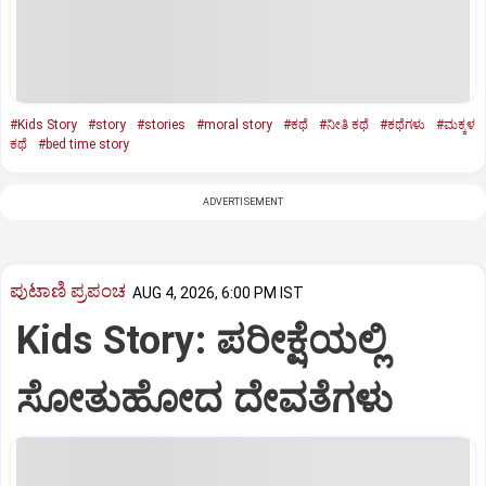
#Kids Story
#story
#stories
#moral story
#ಕಥೆ
#ನೀತಿ ಕಥೆ
#ಕಥೆಗಳು
#ಮಕ್ಕಳ
ಕಥೆ
#bed time story
ADVERTISEMENT
ಪುಟಾಣಿ ಪ್ರಪಂಚ
AUG 4, 2026, 6:00 PM IST
Kids Story: ಪರೀಕ್ಷೆಯಲ್ಲಿ
ಸೋತುಹೋದ ದೇವತೆಗಳು