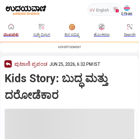
UV
English
E-Paper
ಮುಖಪುಟ
ಸುದ್ದಿ ವಿಭಾಗ
ದಿನ ಭವಿಷ್ಯ
ಹೊಂಗಿರಣ
Search
ADVERTISEMENT
ಪುಟಾಣಿ ಪ್ರಪಂಚ
JUN 25, 2026, 6:32 PM IST
Kids Story: ಬುದ್ಧ ಮತ್ತು
ದರೋಡೆಕಾರ