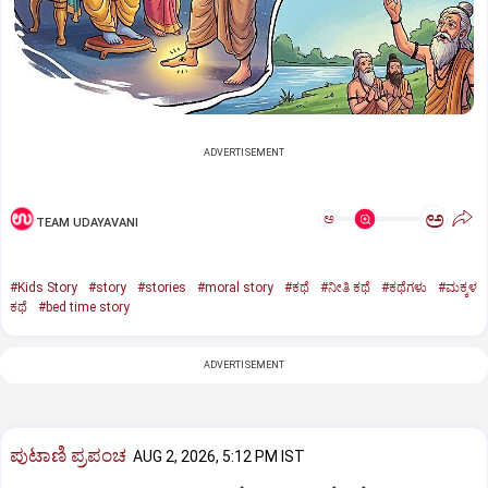
ADVERTISEMENT
ಅ
ಅ
TEAM UDAYAVANI
#Kids Story
#story
#stories
#moral story
#ಕಥೆ
#ನೀತಿ ಕಥೆ
#ಕಥೆಗಳು
#ಮಕ್ಕಳ
ಕಥೆ
#bed time story
ADVERTISEMENT
ಪುಟಾಣಿ ಪ್ರಪಂಚ
AUG 2, 2026, 5:12 PM IST