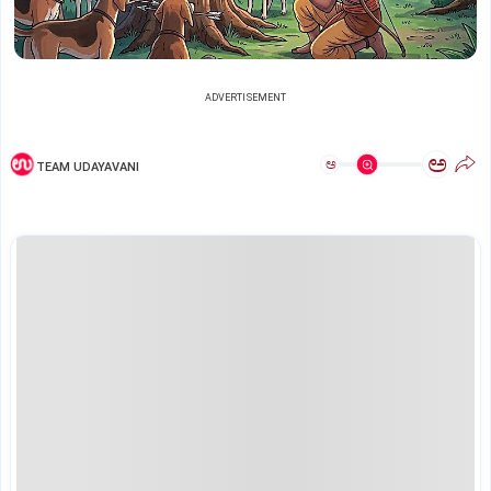
ADVERTISEMENT
ಅ
ಅ
TEAM UDAYAVANI