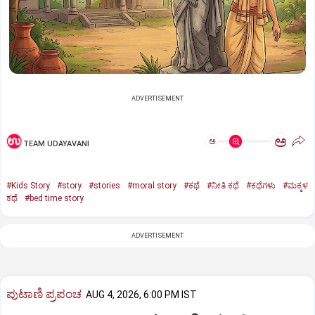
ADVERTISEMENT
ಅ
ಅ
TEAM UDAYAVANI
#Kids Story
#story
#stories
#moral story
#ಕಥೆ
#ನೀತಿ ಕಥೆ
#ಕಥೆಗಳು
#ಮಕ್ಕಳ
ಕಥೆ
#bed time story
ADVERTISEMENT
ಪುಟಾಣಿ ಪ್ರಪಂಚ
AUG 4, 2026, 6:00 PM IST