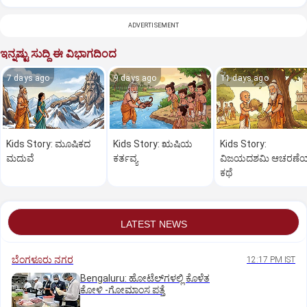
ADVERTISEMENT
ಇನ್ನಷ್ಟು ಸುದ್ದಿ ಈ ವಿಭಾಗದಿಂದ
7 days ago
9 days ago
11 days ago
Kids Story: ಮೂಷಿಕದ
Kids Story: ಋಷಿಯ
Kids Story:
ಮದುವೆ
ಕರ್ತವ್ಯ
ವಿಜಯದಶಮಿ ಆಚರಣೆ
ಕಥೆ
LATEST NEWS
ಬೆಂಗಳೂರು ನಗರ
12:17 PM IST
Bengaluru: ಹೋಟೆಲ್‌ಗ‌ಳಲ್ಲಿ ಕೊಳೆತ
ಕೋಳಿ -ಗೋಮಾಂಸ ಪತ್ತೆ