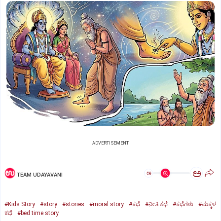
ADVERTISEMENT
ಅ
ಅ
TEAM UDAYAVANI
#Kids Story
#story
#stories
#moral story
#ಕಥೆ
#ನೀತಿ ಕಥೆ
#ಕಥೆಗಳು
#ಮಕ್ಕಳ
ಕಥೆ
#bed time story