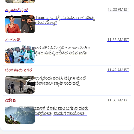
ಸ್ಯಾಂಡಲ್‌ವುಡ್‌
12:03 PM IST
Toxic ಪ್ರಚಾರಕ್ಕೆ ನಯನತಾರಾ ಬಂದಿದ್ದು
ಯಾಕೆ ಗೊತ್ತಾ?
ಕಲಬುರಗಿ
11:52 AM IST
ಬರ ಪರಿಸ್ಥಿತಿ ವೀಕ್ಷಣೆ: ಬರಗಾಲ ಪೀಡಿತ
ರೈತರ ಸಮಸ್ಯೆ ಆಲಿಸಿದ ಸಚಿವ ಖರ್ಗೆ
ಬೆಂಗಳೂರು ನಗರ
11:42 AM IST
ಉಗ್ರರೆಂದು ಶಂಕಿಸಿ ಟೆಕ್ಕಿಗಳ ಮೇಲೆ
ಬೇಸ್‌ಬಾಲ್‌ ಬ್ಯಾಟ್‌ನಿಂದ ಹಲ್ಲೆ
ವಿಶೇಷ
11:38 AM IST
ಬಾಳಿಗೆ ಬೆಳಕು: ದಾರಿ ಬಗೆಗಿನ ದೂರು
ನಿಲ್ಲಿಸೋಣ, ಪಾಯಸ ಸವಿಯೋಣ...