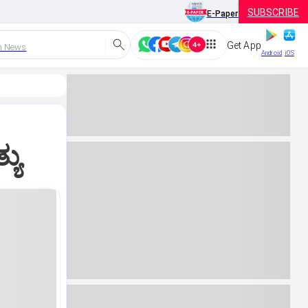
SUBSCRIBE
E-Paper
Get App
h News
Android
iOS
ಯು