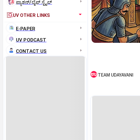
ಫ್ಯಾಶನ್/ಲೈಫ್‌ ಸ್ಟೈಲ್
UV OTHER LINKS
E-PAPER
UV PODCAST
CONTACT US
TEAM UDAYAVANI