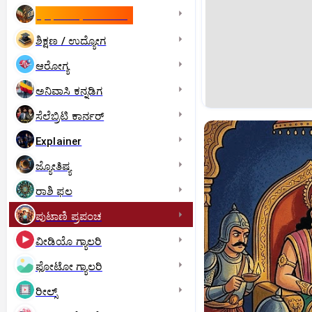
ಇಸ್ರೇಲ್- ಇರಾನ್‌ ಯುದ್ಧ
ಶಿಕ್ಷಣ / ಉದ್ಯೋಗ
ಆರೋಗ್ಯ
ಅನಿವಾಸಿ ಕನ್ನಡಿಗ
ಸೆಲೆಬ್ರಿಟಿ ಕಾರ್ನರ್‌
Explainer
ಜ್ಯೋತಿಷ್ಯ
ರಾಶಿ ಫಲ
ಪುಟಾಣಿ ಪ್ರಪಂಚ
ವೀಡಿಯೊ ಗ್ಯಾಲರಿ
ಫೋಟೋ ಗ್ಯಾಲರಿ
ರೀಲ್ಸ್