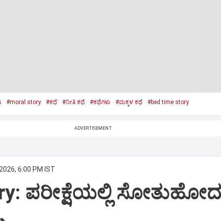
s
#moral story
#ಕಥೆ
#ನೀತಿ ಕಥೆ
#ಕಥೆಗಳು
#ಮಕ್ಕಳ ಕಥೆ
#bed time story
ADVERTISEMENT
2026, 6:00 PM IST
ry: ಪರೀಕ್ಷೆಯಲ್ಲಿ ಸೋತುಹೋ