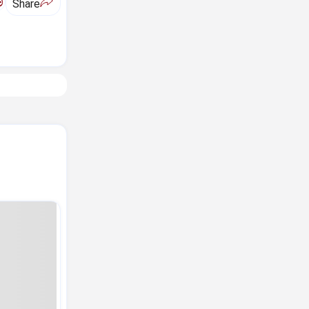
ಅ
Share