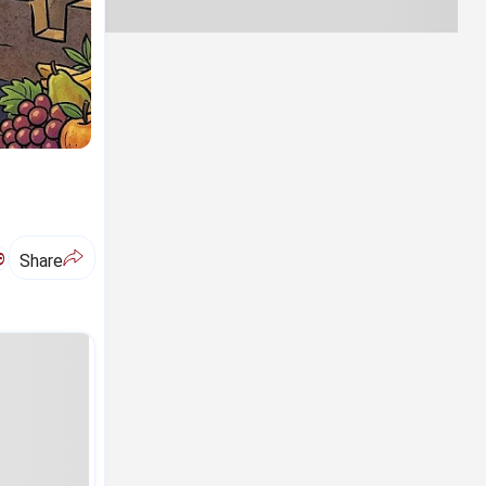
ಅ
Share