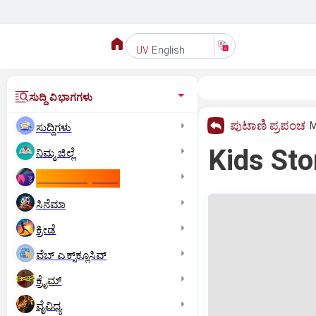
English
UV
ಸುದ್ದಿ ವಿಭಾಗಗಳು
ಪುಟಾಣಿ ಪ್ರಪಂಚ
M
ಸುದ್ದಿಗಳು
Kids Stor
ನಿಮ್ಮ ಜಿಲ್ಲೆ
ಕಾಮನ್‌ ವೆಲ್ತ್‌ ಗೇಮ್ಸ್‌
ಸಿನೆಮಾ
ಕ್ರೀಡೆ
ವೆಬ್ ಎಕ್ಸ್‌ಕ್ಲೂಸಿವ್
ಕ್ರೈಮ್
ವೈವಿಧ್ಯ