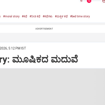
ಅ
s
#moral story
#ಕಥೆ
#ನೀತಿ ಕಥೆ
#ಕಥೆಗಳು
#ಮಕ್ಕಳ ಕಥೆ
#bed time story
ADVERTISEMENT
2026, 5:12 PM IST
ory: ಮೂಷಿಕದ ಮದುವೆ