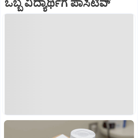
ಒಬ್ಬ ವಿದ್ಯಾರ್ಥಿಗೆ ಪಾಸಿಟಿವ್‌