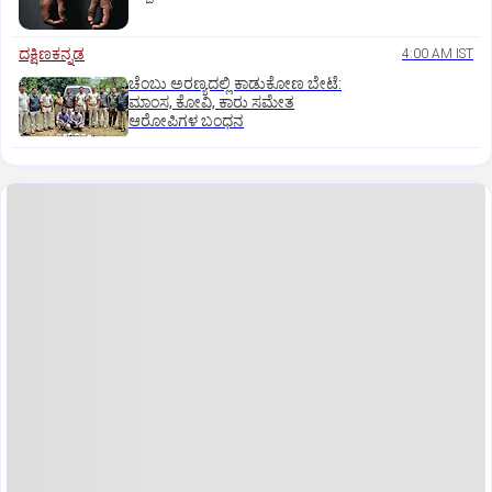
ದಕ್ಷಿಣಕನ್ನಡ
4:00 AM IST
ಚೆಂಬು ಅರಣ್ಯದಲ್ಲಿ ಕಾಡುಕೋಣ ಬೇಟೆ:
ಮಾಂಸ, ಕೋವಿ, ಕಾರು ಸಮೇತ
ಆರೋಪಿಗಳ ಬಂಧನ