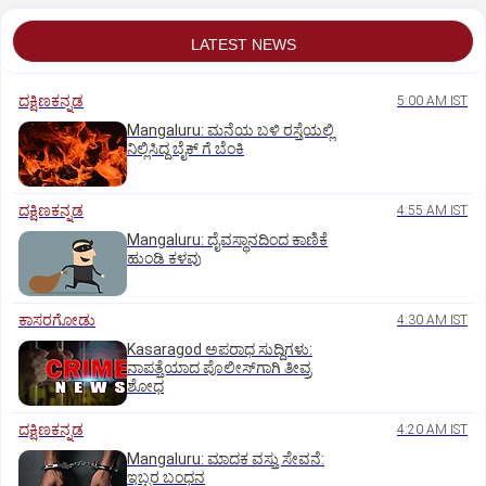
LATEST NEWS
ದಕ್ಷಿಣಕನ್ನಡ
5:00 AM IST
Mangaluru: ಮನೆಯ ಬಳಿ ರಸ್ತೆಯಲ್ಲಿ
ನಿಲ್ಲಿಸಿದ್ದ ಬೈಕ್ ಗೆ ಬೆಂಕಿ
ದಕ್ಷಿಣಕನ್ನಡ
4:55 AM IST
Mangaluru: ದೈವಸ್ಥಾನದಿಂದ ಕಾಣಿಕೆ
ಹುಂಡಿ ಕಳವು
ಕಾಸರಗೋಡು
4:30 AM IST
Kasaragod ಅಪರಾಧ ಸುದ್ದಿಗಳು:
ನಾಪತ್ತೆಯಾದ ಪೊಲೀಸ್‌ಗಾಗಿ ತೀವ್ರ
ಶೋಧ
ದಕ್ಷಿಣಕನ್ನಡ
4:20 AM IST
Mangaluru: ಮಾದಕ ವಸ್ತು ಸೇವನೆ:
ಇಬ್ಬರ ಬಂಧನ