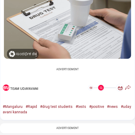
ಸಾಂದರ್ಭಿಕ ಚಿತ್ರ
ADVERTISEMENT
ಅ
ಅ
TEAM UDAYAVANI
#Mangaluru
#Rapid
#drug test students
#tests
#positive
#news
#uday
avani kannada
ADVERTISEMENT