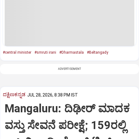
#central minister
#smruti irani
#Dharmastala
#Beltangady
ADVERTISEMENT
ದಕ್ಷಿಣಕನ್ನಡ
JUL 28, 2026, 8:38 PM IST
Mangaluru: ದಿಢೀರ್ ಮಾದಕ
ವಸ್ತು ಸೇವನೆ ಪರೀಕ್ಷೆ; 159ರಲ್ಲಿ