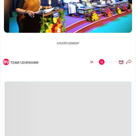
ADVERTISEMENT
ಅ
ಅ
TEAM UDAYAVANI