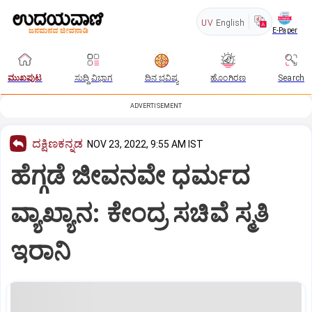
UV
English
E-Paper
ಮುಖಪುಟ
ಸುದ್ದಿ ವಿಭಾಗ
ದಿನ ಭವಿಷ್ಯ
ಹೊಂಗಿರಣ
Search
ADVERTISEMENT
ದಕ್ಷಿಣಕನ್ನಡ
NOV 23, 2022, 9:55 AM IST
ಹೆಗ್ಗಡೆ ಜೀವನವೇ ಧರ್ಮದ
ವ್ಯಾಖ್ಯಾನ: ಕೇಂದ್ರ ಸಚಿವೆ ಸ್ಮತಿ
ಇರಾನಿ