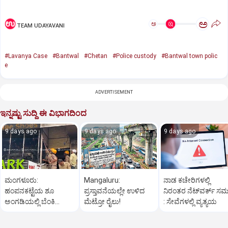
ಅ
ಅ
TEAM UDAYAVANI
#Lavanya Case
#Bantwal
#Chetan
#Police custody
#Bantwal town polic
e
ADVERTISEMENT
ಇನ್ನಷ್ಟು ಸುದ್ದಿ ಈ ವಿಭಾಗದಿಂದ
9 days ago
9 days ago
9 days ago
ಮಂಗಳೂರು:
Mangaluru:
ನಾಡ ಕಚೇರಿಗಳಲ್ಲಿ
ಹಂಪನಕಟ್ಟೆಯ ಶೂ
ಪ್ರಸ್ತಾವನೆಯಲ್ಲೇ ಉಳಿದ
ನಿರಂತರ ನೆಟ್‌ವರ್ಕ್‌ ಸಮಸ್
ಅಂಗಡಿಯಲ್ಲಿ ಬೆಂಕಿ
ಮೆಟ್ರೋ ರೈಲು!
: ಸೇವೆಗಳಲ್ಲಿ ವ್ಯತ್ಯಯ
ಅವಘಡ: ಅಪಾರ ನಷ್ಟ