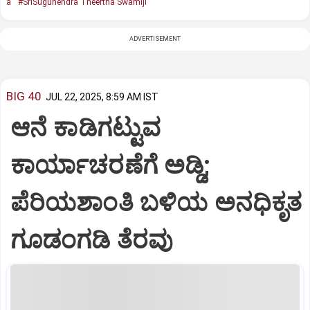
a
#SriSugunendra Theertha Swamiji
ADVERTISEMENT
BIG 40
JUL 22, 2025, 8:59 AM IST
ಆನೆ ಕಾಡಿಗಟ್ಟುವ
ಕಾರ್ಯಾಚರಣೆಗೆ ಅಡ್ಡಿ;
ಪೆರಿಯಶಾಂತಿ ಬಳಿಯ ಅನಧಿಕೃತ
ಗೂಡಂಗಡಿ ತೆರವು