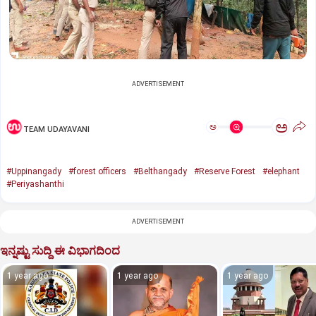
ADVERTISEMENT
ಅ
ಅ
TEAM UDAYAVANI
#Uppinangady
#forest officers
#Belthangady
#Reserve Forest
#elephant
#Periyashanthi
ADVERTISEMENT
ಇನ್ನಷ್ಟು ಸುದ್ದಿ ಈ ವಿಭಾಗದಿಂದ
1 year ago
1 year ago
1 year ago