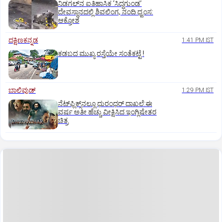
ನಿಡಗಲ್‌ನ ಐತಿಹಾಸಿಕ ‘ಸಿದ್ಧಗುಂಡ’
ದೇವಸ್ಥಾನದಲ್ಲಿ ಶಿವಲಿಂಗ, ನಂದಿ ಧ್ವಂಸ:
ಆಕ್ರೋಶ
ದಕ್ಷಿಣಕನ್ನಡ
1:41 PM IST
ಕಡಬದ ಮುಖ್ಯ ರಸ್ತೆಯೇ ಸಂತೆಕಟ್ಟೆ !
ಬಾಲಿವುಡ್‌
1:29 PM IST
ನೆಟ್‌ಫ್ಲಿಕ್ಸ್‌ನಲ್ಲೂ ಧುರಂಧರ್‌ ದಾಖಲೆ:ಈ
ವರ್ಷ ಅತೀ ಹೆಚ್ಚು ವೀಕ್ಷಿಸಿದ ಇಂಗ್ಲಿಷೇತರ
ಚಿತ್ರ