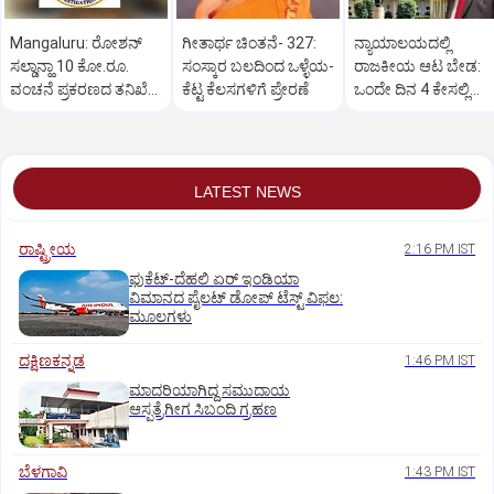
Mangaluru: ರೋಶನ್‌
ಗೀತಾರ್ಥ ಚಿಂತನೆ- 327:
ನ್ಯಾಯಾಲಯದಲ್ಲಿ
ಸಲ್ಡಾನ್ಹಾ 10 ಕೋ.ರೂ.
ಸಂಸ್ಕಾರ ಬಲದಿಂದ ಒಳ್ಳೆಯ-
ರಾಜಕೀಯ ಆಟ ಬೇಡ:
ವಂಚನೆ ಪ್ರಕರಣದ ತನಿಖೆ
ಕೆಟ್ಟ ಕೆಲಸಗಳಿಗೆ ಪ್ರೇರಣೆ
ಒಂದೇ ದಿನ 4 ಕೇಸಲ್ಲಿ
ಸಿಐಡಿಗೆ ವರ್ಗ
ಸುಪ್ರೀಂಕೋರ್ಟ್‌ ಅಭಿಮ
LATEST NEWS
ರಾಷ್ಟ್ರೀಯ
2:16 PM IST
ಫುಕೆಟ್‌-ದೆಹಲಿ ಏರ್‌ ಇಂಡಿಯಾ
ವಿಮಾನದ ಪೈಲಟ್‌ ಡೋಪ್‌ ಟೆಸ್ಟ್‌ ವಿಫಲ:
ಮೂಲಗಳು
ದಕ್ಷಿಣಕನ್ನಡ
1:46 PM IST
ಮಾದರಿಯಾಗಿದ್ದ ಸಮುದಾಯ
ಆಸ್ಪತ್ರೆಗೀಗ ಸಿಬಂದಿ ಗ್ರಹಣ
ಬೆಳಗಾವಿ
1:43 PM IST