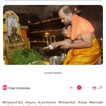
ADVERTISEMENT
ಅ
ಅ
TEAM UDAYAVANI
#Bhagavad Gita
#Arjuna
#Lord Krishna
#Puttige Mutt
#Udupi
#Karmaphl