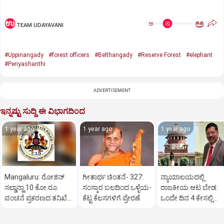
ಅ
ಅ
TEAM UDAYAVANI
#Uppinangady
#forest officers
#Belthangady
#Reserve Forest
#elephant
#Periyashanthi
ADVERTISEMENT
ಇನ್ನಷ್ಟು ಸುದ್ದಿ ಈ ವಿಭಾಗದಿಂದ
1 year ago
1 year ago
1 year ago
Mangaluru: ರೋಶನ್‌
ಗೀತಾರ್ಥ ಚಿಂತನೆ- 327:
ನ್ಯಾಯಾಲಯದಲ್ಲಿ
ಸಲ್ಡಾನ್ಹಾ 10 ಕೋ.ರೂ.
ಸಂಸ್ಕಾರ ಬಲದಿಂದ ಒಳ್ಳೆಯ-
ರಾಜಕೀಯ ಆಟ ಬೇಡ:
ವಂಚನೆ ಪ್ರಕರಣದ ತನಿಖೆ
ಕೆಟ್ಟ ಕೆಲಸಗಳಿಗೆ ಪ್ರೇರಣೆ
ಒಂದೇ ದಿನ 4 ಕೇಸಲ್ಲಿ
ಸಿಐಡಿಗೆ ವರ್ಗ
ಸುಪ್ರೀಂಕೋರ್ಟ್‌ ಅಭಿಮ