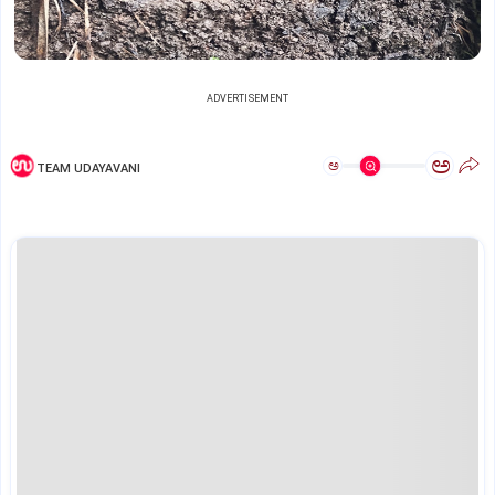
ADVERTISEMENT
ಅ
ಅ
TEAM UDAYAVANI