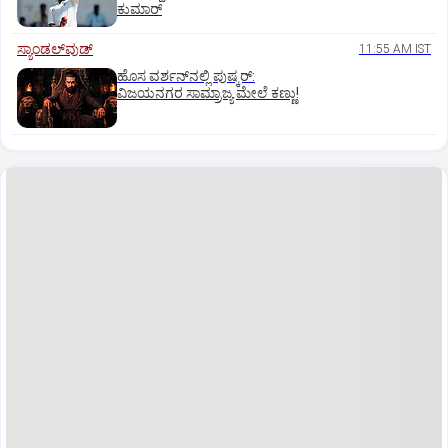
ಕುಮಾರ್
ಸ್ಯಾಂಡಲ್‌ವುಡ್‌
11:55 AM IST
ಹೊಸ ವರ್ಶನ್‌ನಲ್ಲಿ ಪುಷ್ಕರ್‌:
ವಿಜಯನಗರ ಸಾಮ್ರಾಜ್ಯ ಮೇಲೆ ಕಣ್ಣು!