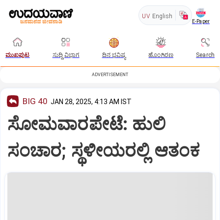
UV
English
E-Paper
ಮುಖಪುಟ
ಸುದ್ದಿ ವಿಭಾಗ
ದಿನ ಭವಿಷ್ಯ
ಹೊಂಗಿರಣ
Search
ADVERTISEMENT
BIG 40
JAN 28, 2025, 4:13 AM IST
ಸೋಮವಾರಪೇಟೆ: ಹುಲಿ
ಸಂಚಾರ; ಸ್ಥಳೀಯರಲ್ಲಿ ಆತಂಕ