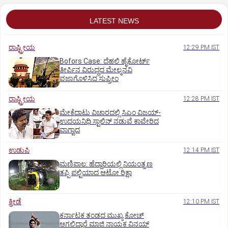
LATEST NEWS
ರಾಷ್ಟ್ರೀಯ
12:29 PM IST
Bofors Case: ದೆಹಲಿ ಹೈಕೋರ್ಟ್‌
ತೀರ್ಪಿನ ವಿರುದ್ಧದ ಮೇಲ್ಮನವಿ
ವಜಾಗೊಳಿಸಿದ ಸುಪ್ರೀಂ
ರಾಷ್ಟ್ರೀಯ
12:28 PM IST
ಮೇಕೆದಾಟು ವಿಚಾರದಲ್ಲಿ ಸಿಎಂ ವಿಜಯ್-
ಉದಯನಿಧಿ ಸ್ಟಾಲಿನ್ ನಡುವೆ ಕಾವೇರಿದ
ವಾಗ್ವಾದ
ಉಡುಪಿ
12:14 PM IST
ಮಣಿಪಾಲ: ಹೆದ್ದಾರಿಯಲ್ಲಿ ನಿಯಂತ್ರಣ
ತಪ್ಪಿ ಪಲ್ಟಿಯಾದ ಆಟೋ ರಿಕ್ಷಾ
ಕ್ರೀಡೆ
12:10 PM IST
ಕರ್ನಾಟಕ ತಂಡದ ಮುಖ್ಯ ಕೋಚ್‌
ಆಗಲಿದ್ದಾರೆ ಮಾಜಿ ನಾಯಕ ವಿನಯ್‌