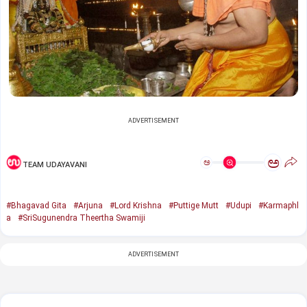
ADVERTISEMENT
ಅ
ಅ
TEAM UDAYAVANI
#Bhagavad Gita
#Arjuna
#Lord Krishna
#Puttige Mutt
#Udupi
#Karmaphl
a
#SriSugunendra Theertha Swamiji
ADVERTISEMENT