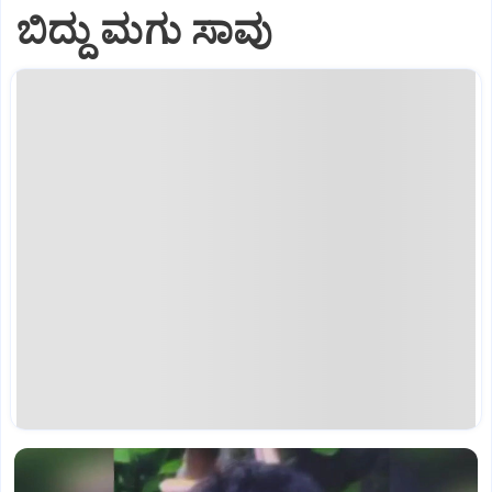
ಬಿದ್ದು ಮಗು ಸಾವು