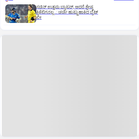
ಸಚಿನ್‌ ಉತ್ತಮ ಬ್ಯಾಟರ್‌, ಆದರೆ ಶ್ರೇಷ್ಠ
ಕ್ರಿಕೆಟಿಗನಲ್ಲ…: ಚರ್ಚೆ ಹುಟ್ಟುಹಾಕಿದ ಬ್ರೆಟ್‌
ಲೀ