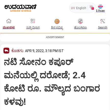
UV
English
E-Paper
ಮುಖಪುಟ
ಸುದ್ದಿ ವಿಭಾಗ
ದಿನ ಭವಿಷ್ಯ
ಹೊಂಗಿರಣ
Search
ADVERTISEMENT
ಕೊಡಗು
APR 9, 2022, 3:18 PM IST
ನಟಿ ಸೋನಂ ಕಪೂರ್
ಮನೆಯಲ್ಲಿ ದರೋಡೆ; 2.4
ಕೋಟಿ ರೂ. ಮೌಲ್ಯದ ಬಂಗಾರ
ಕಳವು!