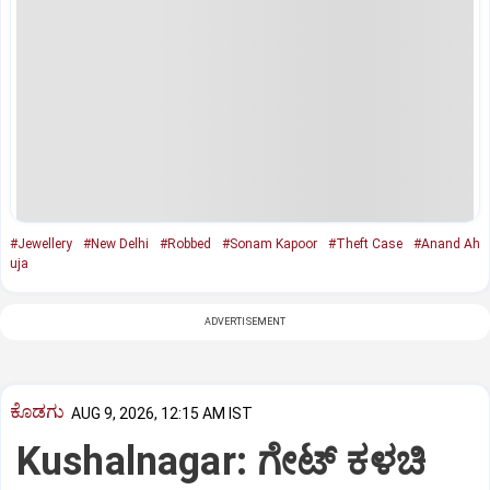
#Jewellery
#New Delhi
#Robbed
#Sonam Kapoor
#Theft Case
#Anand Ah
uja
ADVERTISEMENT
ಕೊಡಗು
AUG 9, 2026, 12:15 AM IST
Kushalnagar: ಗೇಟ್ ಕಳಚಿ