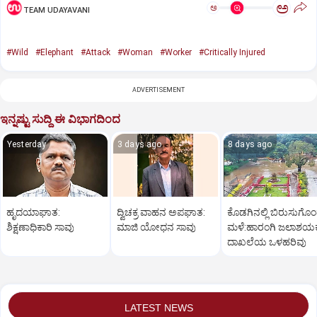
ಅ
ಅ
TEAM UDAYAVANI
#Wild
#Elephant
#Attack
#Woman
#Worker
#Critically Injured
ADVERTISEMENT
ಇನ್ನಷ್ಟು ಸುದ್ದಿ ಈ ವಿಭಾಗದಿಂದ
Yesterday
3 days ago
8 days ago
ಹೃದಯಾಘಾತ:
ದ್ವಿಚಕ್ರ ವಾಹನ ಅಪಘಾತ:
ಕೊಡಗಿನಲ್ಲಿ ಬಿರುಸುಗೊ
ಶಿಕ್ಷಣಾಧಿಕಾರಿ ಸಾವು
ಮಾಜಿ ಯೋಧನ ಸಾವು
ಮಳೆ:ಹಾರಂಗಿ ಜಲಾಶಯಕ್ಕ
ದಾಖಲೆಯ ಒಳಹರಿವು
LATEST NEWS