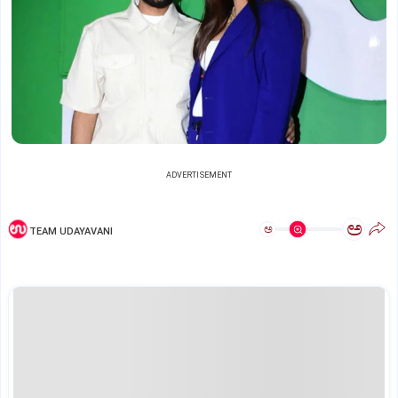
ADVERTISEMENT
ಅ
ಅ
TEAM UDAYAVANI