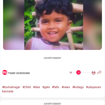
ADVERTISEMENT
ಅ
ಅ
TEAM UDAYAVANI
#Kushalnagar
#Child
#dies
#gate
#falls
#news
#kodagu
#udayavani
kannada
ADVERTISEMENT