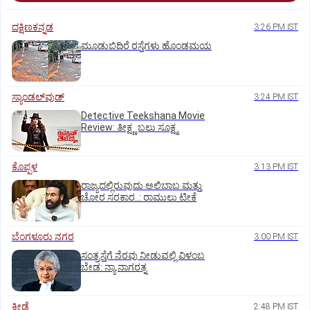
ದಕ್ಷಿಣಕನ್ನಡ
3:26 PM IST
ಮೂಡುಬಿದಿರೆ ರಸ್ತೆಗಳು ಹೊಂಡಮಯ
ಸ್ಯಾಂಡಲ್‌ವುಡ್‌
3:24 PM IST
Detective Teekshana Movie
Review: ತೀಕ್ಷ್ಣ ಬಲು ಸೂಕ್ಷ್ಮ
ಕೊಪ್ಪಳ
3:13 PM IST
ರಾಜ್ಯದಲ್ಲಿರುವುದು ಅಲಿಬಾಬ ಮತ್ತು
ಚೋರ ಸರಕಾರ..: ರಾಮುಲು ಟೀಕೆ
ಬೆಂಗಳೂರು ನಗರ
3:00 PM IST
ಸಂತ್ರಸ್ತೆಗೆ ನೆರವು ನೀಡುವಲ್ಲಿ ವಿಳಂಬ
ಬೇಡ: ನ್ಯಾ.ನಾಗರತ್ನ
ಕ್ರೀಡೆ
2:48 PM IST