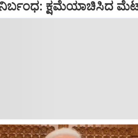
ಿರ್ಬಂಧ: ಕ್ಷಮೆಯಾಚಿಸಿದ ಮೆ