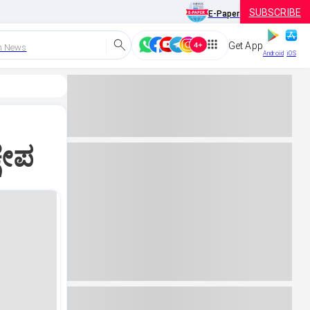
SUBSCRIBE
E-Paper
Get App
h News
Android
iOS
ಷೇಪ