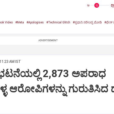
ಅ
ook Video
#Meta
#Apologises
#Technical Glitch
#ಪ್ರಧಾನಿ ನರೇಂದ್ರ ಮೋದಿ
#ಫೇಸ್‌ 
ADVERTISEMENT
 11:23 AM IST
ಿಭಟನೆಯಲ್ಲಿ 2,873 ಅಪರಾಧ
ುಳ್ಳ ಆರೋಪಿಗಳನ್ನು ಗುರುತಿಸಿದ 