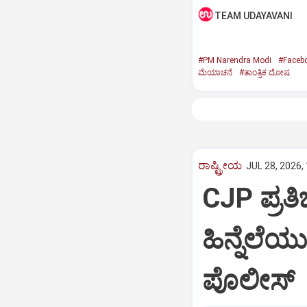
TEAM UDAYAVANI
#PM Narendra Modi
#Faceb
ಮೆಯಾಚನೆ
#ತಾಂತ್ರಿಕ ದೋಷ
ರಾಷ್ಟ್ರೀಯ
JUL 28, 2026,
CJP ಪ್ರತ
ಹಿನ್ನೆಲೆಯ
ಪೊಲೀಸ್