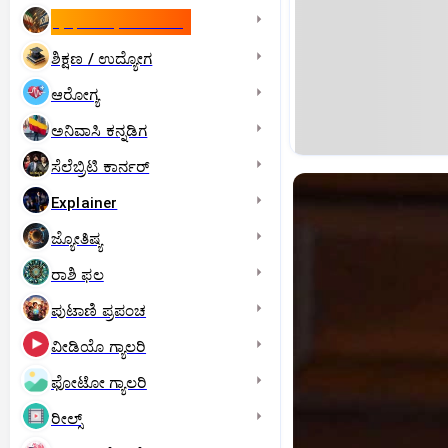
ಇಸ್ರೇಲ್- ಇರಾನ್‌ ಯುದ್ಧ
ಶಿಕ್ಷಣ / ಉದ್ಯೋಗ
ಆರೋಗ್ಯ
ಅನಿವಾಸಿ ಕನ್ನಡಿಗ
ಸೆಲೆಬ್ರಿಟಿ ಕಾರ್ನರ್‌
Explainer
ಜ್ಯೋತಿಷ್ಯ
ರಾಶಿ ಫಲ
ಪುಟಾಣಿ ಪ್ರಪಂಚ
ವೀಡಿಯೊ ಗ್ಯಾಲರಿ
ಫೋಟೋ ಗ್ಯಾಲರಿ
ರೀಲ್ಸ್