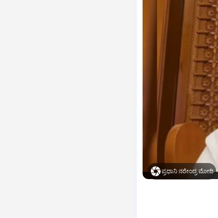
ಪ್ರಧಾನಿ ನರೇಂದ್ರ ಮೋದಿ