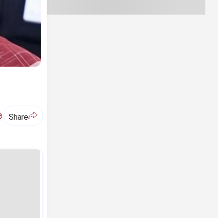
ಅ
Share