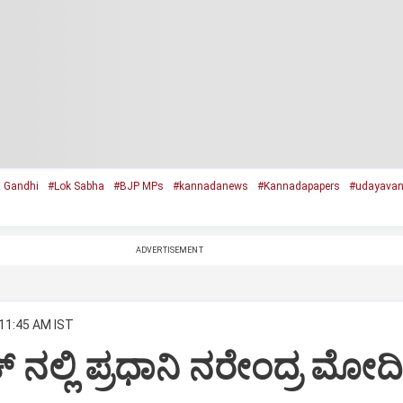
 Gandhi
#Lok Sabha
#BJP MPs
#kannadanews
#Kannadapapers
#udayavan
ADVERTISEMENT
 11:45 AM IST
್ ನಲ್ಲಿ ಪ್ರಧಾನಿ ನರೇಂದ್ರ ಮೋದ