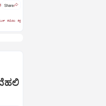
ಅ
Share
ಬುಕ್‌
#ಮೆಟಾ
#ಕ್ಷ
ದೆಹಲಿ