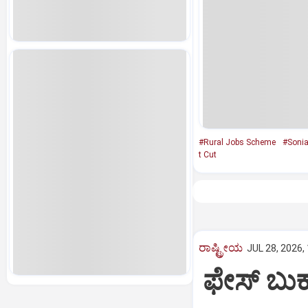
#Rural Jobs Scheme
#Sonia
t Cut
ರಾಷ್ಟ್ರೀಯ
JUL 28, 2026,
ಫೇಸ್‌ ಬುಕ