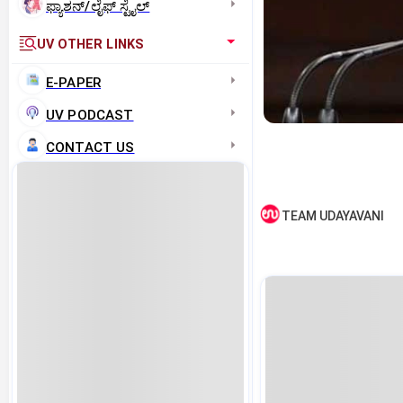
ಫ್ಯಾಶನ್/ಲೈಫ್‌ ಸ್ಟೈಲ್
UV OTHER LINKS
E-PAPER
UV PODCAST
CONTACT US
TEAM UDAYAVANI