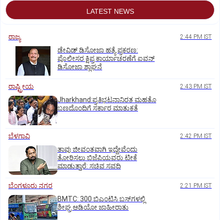
LATEST NEWS
ರಾಜ್ಯ
2:44 PM IST
ಡೇವಿಡ್ ಡಿಸೋಜಾ ಹತ್ಯೆ ಪ್ರಕರಣ:
ಪೊಲೀಸರ ಕ್ಷಿಪ್ರ ಕಾರ್ಯಾಚರಣೆಗೆ ಐವನ್
ಡಿಸೋಜಾ ಶ್ಲಾಘನೆ
ರಾಷ್ಟ್ರೀಯ
2:43 PM IST
Jharkhand:ಪ್ರತಿಭಟನಾನಿರತ ಮಹತೊ
ಬಣದೊಂದಿಗೆ ಸರ್ಕಾರ ಮಾತುಕತೆ
ಬೆಳಗಾವಿ
2:42 PM IST
ತಾವು ಜೀವಂತವಾಗಿ ಇದ್ದೇವೆಂದು
ತೋರಿಸಲು ಬಿಜೆಪಿಯವರು ಟೀಕೆ
ಮಾಡುತ್ತಾರೆ: ಸಚಿವ ಸವದಿ
ಬೆಂಗಳೂರು ನಗರ
2:21 PM IST
BMTC: 300 ಬಿಎಂಟಿಸಿ ಬಸ್‌ಗಳಲ್ಲಿ
ಶೀಘ್ರ ಆಡಿಯೋ ಜಾಹೀರಾತು