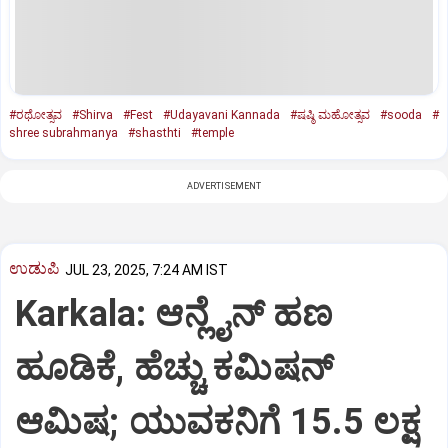
#ರಥೋತ್ಸವ
#Shirva
#Fest
#Udayavani Kannada
#ಷಷ್ಠಿ ಮಹೋತ್ಸವ
#sooda
#
shree subrahmanya
#shasthti
#temple
ADVERTISEMENT
ಉಡುಪಿ
JUL 23, 2025, 7:24 AM IST
Karkala: ಆನ್ಲೈನ್‌ ಹಣ
ಹೂಡಿಕೆ, ಹೆಚ್ಚು ಕಮಿಷನ್‌
ಆಮಿಷ; ಯುವಕನಿಗೆ 15.5 ಲಕ್ಷ