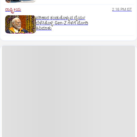
ರಾಷ್ಟ್ರೀಯ
2:18 PM IST
ಪರಿಹಾರ ಕಂಡುಕೊಳ್ಳುವ ಧೈರ್ಯ
ಬೆಳೆಸಿಕೊಳ್ಳಿ: Gen-Z ಗಳಿಗೆ ಮೋದಿ
ಕಿವಿಮಾತು