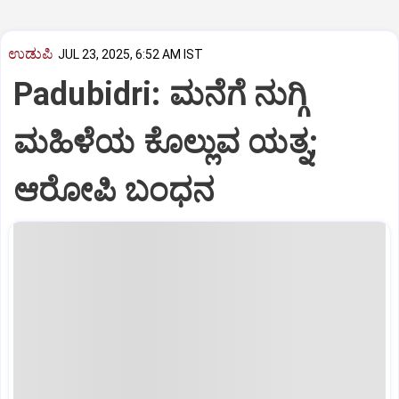
ಉಡುಪಿ
JUL 23, 2025, 6:52 AM IST
Padubidri: ಮನೆಗೆ ನುಗ್ಗಿ
ಮಹಿಳೆಯ ಕೊಲ್ಲುವ ಯತ್ನ;
ಆರೋಪಿ ಬಂಧನ