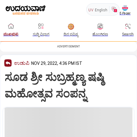
UV
English
E-Paper
ಮುಖಪುಟ
ಸುದ್ದಿ ವಿಭಾಗ
ದಿನ ಭವಿಷ್ಯ
ಹೊಂಗಿರಣ
Search
ADVERTISEMENT
ಉಡುಪಿ
NOV 29, 2022, 4:36 PM IST
ಸೂಡ ಶ್ರೀ ಸುಬ್ರಹ್ಮಣ್ಯ ಷಷ್ಠಿ
ಮಹೋತ್ಸವ ಸಂಪನ್ನ