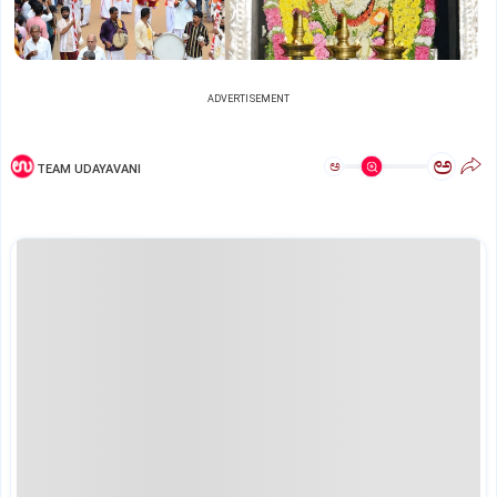
ADVERTISEMENT
ಅ
ಅ
TEAM UDAYAVANI