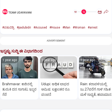
ಅ
ಅ
TEAM UDAYAVANI
#ಪಡುಬಿದ್ರಿ
#padubidri
#Accused
#House
#Man
#Woman
#arrest
ADVERTISEMENT
ಇನ್ನಷ್ಟು ಸುದ್ದಿ ಈ ವಿಭಾಗದಿಂದ
1 year ago
1 year ago
1 year ago
Brahmavar: ಕಾರಿನಲ್ಲಿ
Udupi: ಅಧಿಕ ಲಾಭದ
Rain: ಕರಾವಳಿಯಲ್ಲಿ
ತುರುಕಿ ದನ ಸಾಗಾಟ; ಇಬ್ಬರ
ಆಮಿಷ: ಲಕ್ಷಾಂತರ ರೂ.
ಜು.27ವರೆಗೆ ಗಾಳಿ ಸಹಿತ
ಸೆರೆ
ವಂಚನೆ
ಮಳೆ ಸಾಧ್ಯತೆ; ಹವಾಮಾನ
ಇಲಾಖೆ ಎಚ್ಚರಿಕೆ