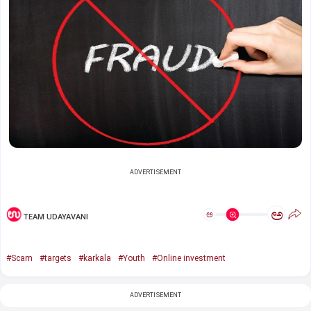
ADVERTISEMENT
ಅ
ಅ
TEAM UDAYAVANI
#Scam
#targets
#karkala
#Youth
#Online investment
ADVERTISEMENT