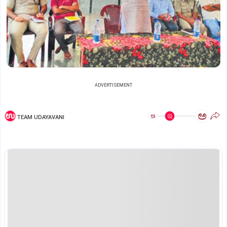
ADVERTISEMENT
ಅ
ಅ
TEAM UDAYAVANI