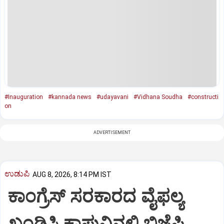
#Inauguration
#kannada news
#udayavani
#Vidhana Soudha
#constructi
on
ADVERTISEMENT
ಉಡುಪಿ
AUG 8, 2026, 8:14 PM IST
ಕಾಂಗ್ರೆಸ್ ಸರಕಾರದ ವೈಫಲ್ಯ
ಖಂಡಿಸಿ ಕಾಪುವಿನಲ್ಲಿ ಬಿಜೆಪಿ