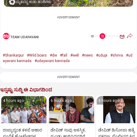
ಮೃತಪಟ್ಟ ಕಾಡು ಹಂದಿಗಳು
ADVERTISEMENT
ಅ
ಅ
TEAM UDAYAVANI
#Shankarpur
#Wild boars
#die
#fall
#well
#news
#udupi
#shirva
#ud
ayavani kannada
#udayavani kannada
ADVERTISEMENT
ಇನ್ನಷ್ಟು ಸುದ್ದಿ ಈ ವಿಭಾಗದಿಂದ
4 hours ago
6 hours ago
8 hours ago
ರಾಜ್ಯಾದ್ಯಂತ ಕಳಪೆ ಆಹಾರ
ಡೇವಿಡ್ ಸಾವು ಆಕಸ್ಮಿಕ,
ಡೇವಿಡ್ ಡಿಸೋಜಾ ಹತ್ಯೆ
ಪೂರೈಕೆ ಹೋಟೆಲ್‌ಗಳ
ಗುಂಡು ಹಾರಿಸಿದವರಿಗೆ
ಪ್ರಕರಣ: ಪೊಲೀಸರ ಕ್ಷಿಪ್ರ