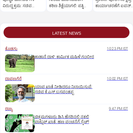
ವಿರುದ್ಧ ಕ್ರಮ: ಸಚಿವ
ಕಠಿಣ ಶಿಕ್ಷೆಯಾಗಲಿ: ಪತ್ನಿ
ಕಾರ್ಯಾಚರಣೆಗೆ ಐವನ್
ಖಾದರ್
ಪ್ರಿಯಾ ಒತ್ತಾಯ
ಡಿಸೋಜಾ ಶ್ಲಾಘನೆ
LATEST NEWS
ಕೊಡಗು
10:23 PM IST
ಕಾಡಾನೆ ದಾಳಿ: ಕಾರ್ಮಿಕ ಮಹಿಳೆ ಗಂಭೀರ
ದಾವಣಗೆರೆ
10:02 PM IST
ಯಾವ ಖಾತೆ ನೀಡಿದರೂ ನಿಭಾಯಿಸುವೆ:
ಸಚಿವ ಕೆ.ಎಸ್.ಬಸವಂತಪ್ಪ
ರಾಜ್ಯ
9:47 PM IST
ಚಿಕ್ಕಮಗಳೂರು ಡಿಸಿ ಹೆಸರಿನಲ್ಲಿ ನಕಲಿ
ವಾಟ್ಸಪ್ ಖಾತೆ: ಹಣ ವಂಚನೆಗೆ ಸ್ಕೆಚ್!