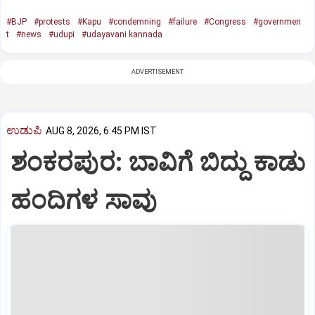
#BJP
#protests
#Kapu
#condemning
#failure
#Congress
#governmen
t
#news
#udupi
#udayavani kannada
ADVERTISEMENT
ಉಡುಪಿ
AUG 8, 2026, 6:45 PM IST
ಶಂಕರಪುರ: ಬಾವಿಗೆ ಬಿದ್ದು ಕಾಡು
ಹಂದಿಗಳ ಸಾವು