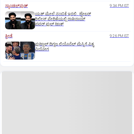
ಸ್ಯಾಂಡಲ್‌ವುಡ್‌
9:34 PM IST
ಯಶ್‌ ಮೇಲೆ ನಂಬಿಕೆ ಇರಲಿ.. ಟ್ರೇಲರ್‌
ರಿಲೀಸ್‌ ವೇದಿಕೆಯಲ್ಲಿ ರಾಕಿಭಾಯ್‌
ಪವರ್‌ ಫುಲ್‌ ಟಾಕ್
ಕ್ರೀಡೆ
9:26 PM IST
ಫುಟ್ಬಾಲ್ ದಿಗ್ಗಜ ಲಿಯೊನೆಲ್‌ ಮೆಸ್ಸಿಗೆ ಪಿತೃ
ವಿಯೋಗ