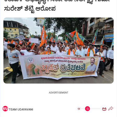
ಸುರೇಶ್ ಶೆಟ್ಟಿ ಆರೋಪ
ADVERTISEMENT
ಅ
ಅ
TEAM UDAYAVANI