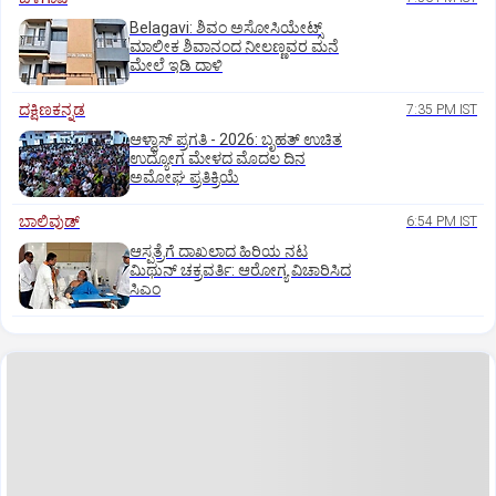
Belagavi: ಶಿವಂ ಅಸೋಸಿಯೇಟ್ಸ್
ಮಾಲೀಕ ಶಿವಾನಂದ ನೀಲಣ್ಣವರ ಮನೆ
ಮೇಲೆ ಇಡಿ‌ ದಾಳಿ
ದಕ್ಷಿಣಕನ್ನಡ
7:35 PM IST
ಆಳ್ವಾಸ್‌ ಪ್ರಗತಿ - 2026: ಬೃಹತ್ ಉಚಿತ
ಉದ್ಯೋಗ ಮೇಳದ ಮೊದಲ ದಿನ
ಅಮೋಘ ಪ್ರತಿಕ್ರಿಯೆ
ಬಾಲಿವುಡ್‌
6:54 PM IST
ಆಸ್ಪತ್ರೆಗೆ ದಾಖಲಾದ ಹಿರಿಯ ನಟ
ಮಿಥುನ್ ಚಕ್ರವರ್ತಿ: ಆರೋಗ್ಯ ವಿಚಾರಿಸಿದ
ಸಿಎಂ