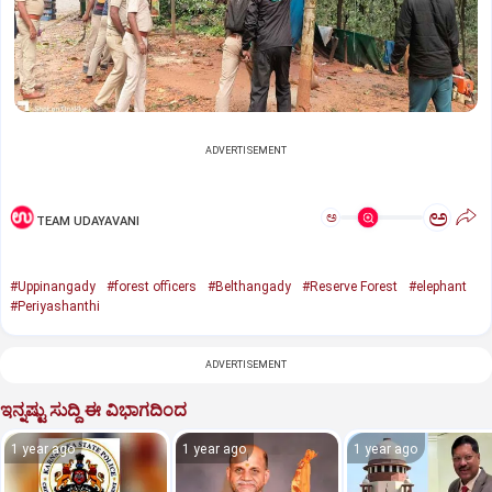
ADVERTISEMENT
ಅ
ಅ
TEAM UDAYAVANI
#Uppinangady
#forest officers
#Belthangady
#Reserve Forest
#elephant
#Periyashanthi
ADVERTISEMENT
ಇನ್ನಷ್ಟು ಸುದ್ದಿ ಈ ವಿಭಾಗದಿಂದ
1 year ago
1 year ago
1 year ago