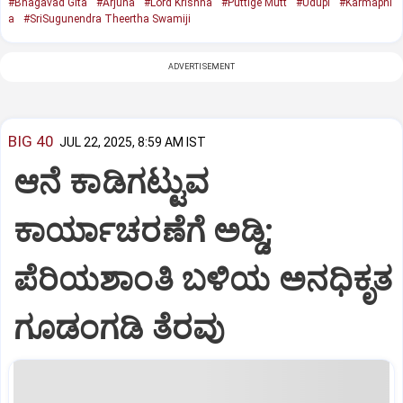
#Bhagavad Gita
#Arjuna
#Lord Krishna
#Puttige Mutt
#Udupi
#Karmaphl
a
#SriSugunendra Theertha Swamiji
ADVERTISEMENT
BIG 40
JUL 22, 2025, 8:59 AM IST
ಆನೆ ಕಾಡಿಗಟ್ಟುವ
ಕಾರ್ಯಾಚರಣೆಗೆ ಅಡ್ಡಿ;
ಪೆರಿಯಶಾಂತಿ ಬಳಿಯ ಅನಧಿಕೃತ
ಗೂಡಂಗಡಿ ತೆರವು