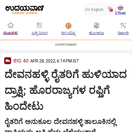
UV
English
E-Paper
ಮುಖಪುಟ
ಸುದ್ದಿ ವಿಭಾಗ
ದಿನ ಭವಿಷ್ಯ
ಹೊಂಗಿರಣ
Search
ADVERTISEMENT
BIG 40
APR 28, 2022, 6:14 PM IST
ದೇವನಹಳ್ಳಿ ರೈತರಿಗೆ ಹುಳಿಯಾದ
ದ್ರಾಕ್ಷಿ; ಹೊರರಾಜ್ಯಗಳ ರಫ್ತಿಗೆ
ಹಿಂದೇಟು
ರೈತರಿಗೆ ಅನುಕೂಲ ದೇವನಹಳ್ಳಿ ತಾಲೂಕಿನಲ್ಲಿ