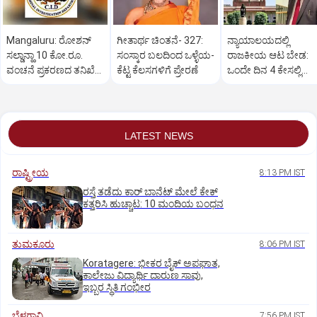
Mangaluru: ರೋಶನ್‌
ಗೀತಾರ್ಥ ಚಿಂತನೆ- 327:
ನ್ಯಾಯಾಲಯದಲ್ಲಿ
ಸಲ್ಡಾನ್ಹಾ 10 ಕೋ.ರೂ.
ಸಂಸ್ಕಾರ ಬಲದಿಂದ ಒಳ್ಳೆಯ-
ರಾಜಕೀಯ ಆಟ ಬೇಡ:
ವಂಚನೆ ಪ್ರಕರಣದ ತನಿಖೆ
ಕೆಟ್ಟ ಕೆಲಸಗಳಿಗೆ ಪ್ರೇರಣೆ
ಒಂದೇ ದಿನ 4 ಕೇಸಲ್ಲಿ
ಸಿಐಡಿಗೆ ವರ್ಗ
ಸುಪ್ರೀಂಕೋರ್ಟ್‌ ಅಭಿಮ
LATEST NEWS
ರಾಷ್ಟ್ರೀಯ
8:13 PM IST
ರಸ್ತೆ ತಡೆದು ಕಾರ್ ಬಾನೆಟ್ ಮೇಲೆ ಕೇಕ್
ಕತ್ತರಿಸಿ ಹುಚ್ಚಾಟ: 10 ಮಂದಿಯ ಬಂಧನ
ತುಮಕೂರು
8:06 PM IST
Koratagere: ಭೀಕರ ಬೈಕ್ ಅಪಘಾತ,
ಕಾಲೇಜು ವಿದ್ಯಾರ್ಥಿ ದಾರುಣ ಸಾವು,
ಇಬ್ಬರ ಸ್ಥಿತಿ ಗಂಭೀರ
ಬೆಳಗಾವಿ
7:56 PM IST