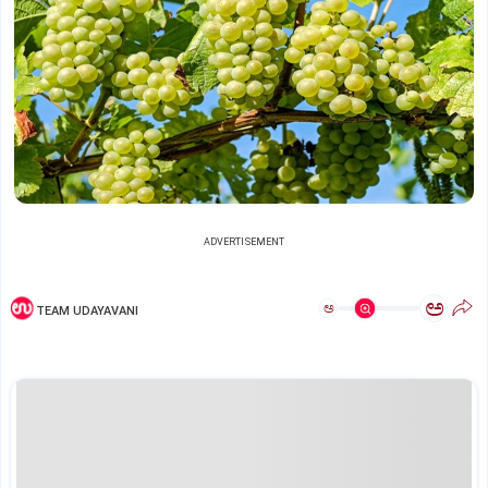
ADVERTISEMENT
ಅ
ಅ
TEAM UDAYAVANI