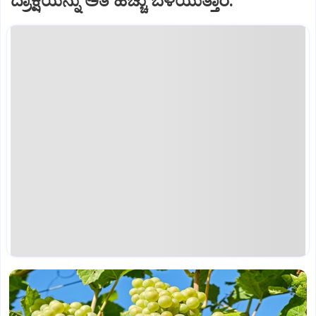
ದ್ರಾಕ್ಷಿಯನ್ನು ಅತಿ ಹೆಚ್ಚು ಬೆಳೆ‌ಯುತ್ತಾರೆ.