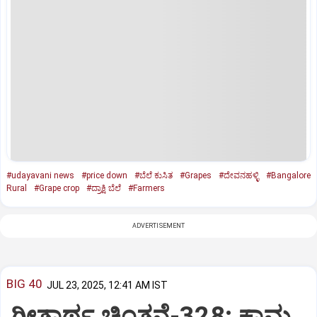
#udayavani news
#price down
#ಬೆಲೆ ಕುಸಿತ
#Grapes
#ದೇವನಹಳ್ಳಿ
#Bangalore
Rural
#Grape crop
#ದ್ರಾಕ್ಷಿ ಬೆಲೆ
#Farmers
ADVERTISEMENT
BIG 40
JUL 23, 2025, 12:41 AM IST
ಗೀತಾರ್ಥ ಚಿಂತನೆ-328: ಕಾಮ