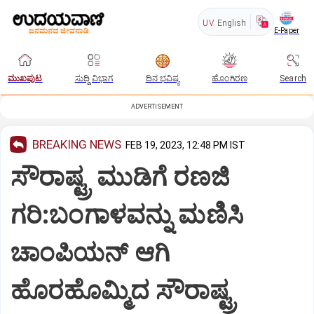
UV
English
E-Paper
ಮುಖಪುಟ
ಸುದ್ದಿ ವಿಭಾಗ
ದಿನ ಭವಿಷ್ಯ
ಹೊಂಗಿರಣ
Search
ADVERTISEMENT
BREAKING NEWS
FEB 19, 2023, 12:48 PM IST
ಸೌರಾಷ್ಟ್ರ ಮುಡಿಗೆ ರಣಜಿ
ಗರಿ:ಬಂಗಾಳವನ್ನು ಮಣಿಸಿ
ಚಾಂಪಿಯನ್‌ ಆಗಿ
ಹೊರಹೊಮ್ಮಿದ ಸೌರಾಷ್ಟ್ರ