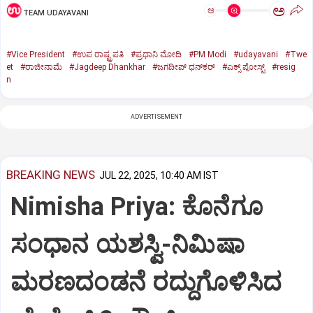
ಅ
ಅ
TEAM UDAYAVANI
#Vice President
#ಉಪ ರಾಷ್ಟ್ರಪತಿ
#ಪ್ರಧಾನಿ ಮೋದಿ
#PM Modi
#udayavani
#Twe
et
#ರಾಜೀನಾಮೆ
#Jagdeep Dhankhar
#ಜಗದೀಪ್‌ ಧನ್‌ಕರ್‌
#ಎಕ್ಸ್‌ ಪೋಸ್ಟ್
#resig
n
ADVERTISEMENT
BREAKING NEWS
JUL 22, 2025, 10:40 AM IST
Nimisha Priya: ಕೊನೆಗೂ
ಸಂಧಾನ ಯಶಸ್ವಿ-ನಿಮಿಷಾ
ಮರಣದಂಡನೆ ರದ್ದುಗೊಳಿಸಿದ