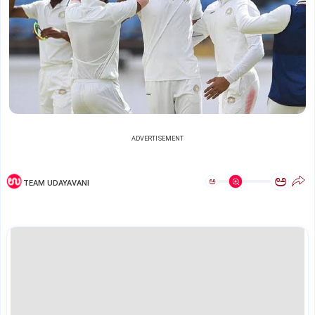
ADVERTISEMENT
ಅ
ಅ
TEAM UDAYAVANI