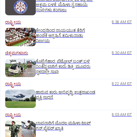
ಅಕ್ರಮ ಬಳಕೆ: ಮಹಿಳಾ ಸ್ವಸಹಾಯ
ಸಂಘಗಳು ಕಂಗಾಲು
ರಾಷ್ಟ್ರೀಯ
8:38 AM IST
ಕೇಂದ್ರದಿಂದ ನ್ಯಾಯಯುತ ತೆರಿಗೆ
ಹಂಚಿಕೆ ಆಗ್ರಹಿಸಿ ತಮಿಳುನಾಡು
ನಿರ್ಣಯ
ಚಿಕ್ಕಮಗಳೂರು
8:30 AM IST
ಕೊಟ್ಟಿಗೆಹಾರ: ಪೆಟ್ರೋಲ್ ಬಂಕ್ ಬಳಿ
ನಿಂತಿದ್ದ ಲಾರಿಗೆ ಕಾರು ಡಿಕ್ಕಿ: ಮೂವರು
ಸ್ಥಳದಲ್ಲೇ ಸಾವು
ರಾಷ್ಟ್ರೀಯ
8:22 AM IST
ಹಾರುವ ಕಾರು ಅಭಿವೃದ್ಧಿ: ಉತ್ತರಾಖಂಡ
ವ್ಯಕ್ತಿ ಸಾಧನೆ
ರಾಷ್ಟ್ರೀಯ
8:03 AM IST
ಭಾವನಾರಿಗೆ ಮೊದಲ ಮಹಿಳಾ ಟಾಪ್‌
ಗನ್‌ ಫೈಟರ್‌ ಖ್ಯಾತಿ