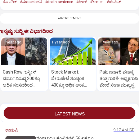
ಕೆಎ ಪೌಲ್
#ಮರಣದಂಡನೆ
#death sentence
#ಕೇರಳ
#Yemen
#ಯೆಮೆನ್‌
ADVERTISEMENT
ಇನ್ನಷ್ಟು ಸುದ್ದಿ ಈ ವಿಭಾಗದಿಂದ
1 year ago
1 year ago
1 year ago
Cash Row: ಜಸ್ಟೀಸ್‌
Stock Market:
Pak: ಜರ್ದಾರಿ ವಜಾಕ್ಕೆ
ವರ್ಮಾ ವಿರುದ್ಧ 200ಕ್ಕೂ
ಷೇರುಪೇಟೆ ಸೂಚ್ಯಂಕ
ತಂತ್ರಗಾರಿಕೆ- ಅಧ್ಯಕ್ಷಗಾದಿ
ಅಧಿಕ ಸಂಸದರಿಂದ
400ಕ್ಕೂ ಅಧಿಕ ಅಂಕ
ಮೇಲೆ ಸೇನಾ ಮುಖ್ಯಸ್ಥ
ಮಹಾಭಿಯೋಗಕ್ಕೆ
ಜಿಗಿತ-ದಿನಾಂತ್ಯದ
ಮುನೀರ್ ಚಿತ್ತ!
ಕೋರಿಕೆ…
ವಹಿವಾಟು ಅಂತ್ಯ
LATEST NEWS
ಉಡುಪಿ
9:17 AM IST
ಸಂಜೀವಿನಿ ಒಕ್ಕೂಟಗಳಲ್ಲಿ 56 ಲಕ್ಷ ರೂ.