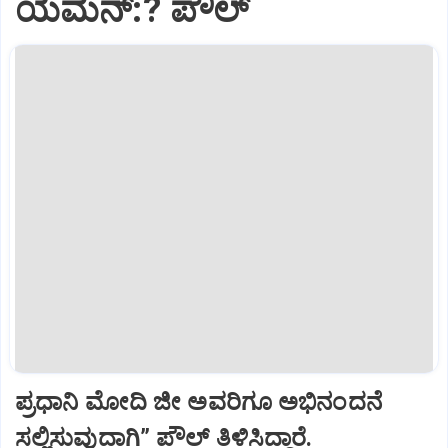
ಯೆಮೆನ್:? ಪೌಲ್
ಪ್ರಧಾನಿ ಮೋದಿ ಜೀ ಅವರಿಗೂ ಅಭಿನಂದನೆ
ಸಲ್ಲಿಸುವುದಾಗಿ” ಪೌಲ್‌ ತಿಳಿಸಿದ್ದಾರೆ.