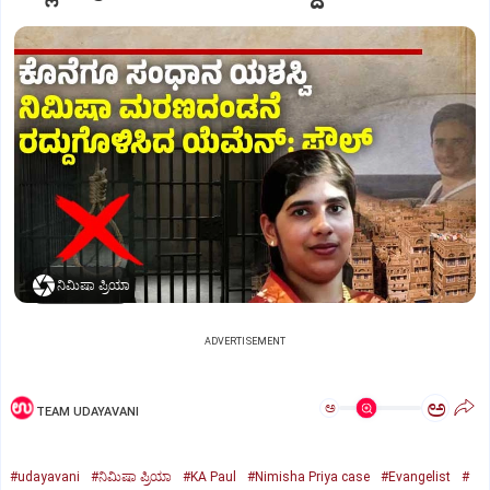
ನಿಮಿಷಾ ಪ್ರಿಯಾ
ADVERTISEMENT
ಅ
ಅ
TEAM UDAYAVANI
#udayavani
#ನಿಮಿಷಾ ಪ್ರಿಯಾ
#KA Paul
#Nimisha Priya case
#Evangelist
#