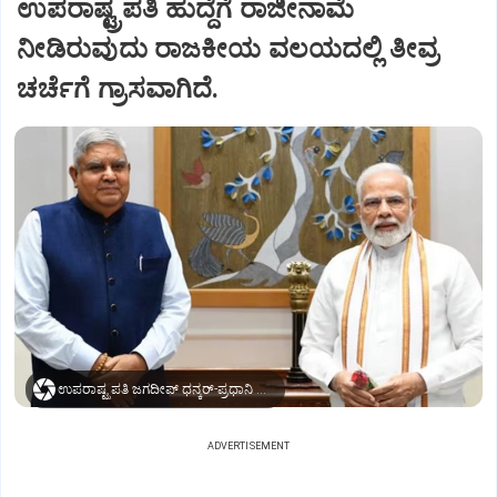
ಉಪರಾಷ್ಟ್ರಪತಿ ಹುದ್ದೆಗೆ ರಾಜೀನಾಮೆ
ನೀಡಿರುವುದು ರಾಜಕೀಯ ವಲಯದಲ್ಲಿ ತೀವ್ರ
ಚರ್ಚೆಗೆ ಗ್ರಾಸವಾಗಿದೆ.
ಉಪರಾಷ್ಟ್ರಪತಿ ಜಗದೀಪ್‌ ಧನ್ಕರ್-ಪ್ರಧಾನಿ ಮೋದಿ
ADVERTISEMENT