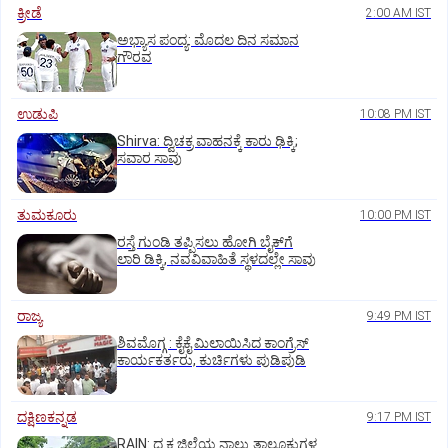
ಕ್ರೀಡೆ
2:00 AM IST
ಅಭ್ಯಾಸ ಪಂದ್ಯ: ಮೊದಲ ದಿನ ಸಮಾನ
ಗೌರವ
ಉಡುಪಿ
10:08 PM IST
Shirva: ದ್ವಿಚಕ್ರ ವಾಹನಕ್ಕೆ ಕಾರು ಢಿಕ್ಕಿ;
ಸವಾರ ಸಾವು
ತುಮಕೂರು
10:00 PM IST
ರಸ್ತೆ ಗುಂಡಿ ತಪ್ಪಿಸಲು ಹೋಗಿ ಬೈಕ್‌ಗೆ
ಲಾರಿ ಡಿಕ್ಕಿ, ನವವಿವಾಹಿತೆ ಸ್ಥಳದಲ್ಲೇ ಸಾವು
ರಾಜ್ಯ
9:49 PM IST
ಶಿವಮೊಗ್ಗ : ಕೈಕೈ ಮಿಲಾಯಿಸಿದ ಕಾಂಗ್ರೆಸ್
ಕಾರ್ಯಕರ್ತರು, ಕುರ್ಚಿಗಳು ಪುಡಿಪುಡಿ
ದಕ್ಷಿಣಕನ್ನಡ
9:17 PM IST
RAIN: ದ.ಕ ಜಿಲ್ಲೆಯ ನಾಲ್ಕು ತಾಲೂಕುಗಳ