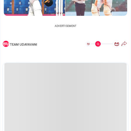
ADVERTISEMENT
ಅ
ಅ
TEAM UDAYAVANI