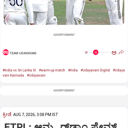
ADVERTISEMENT
ಅ
ಅ
TEAM UDAYAVANI
#India vs Sri Lanka XI
#warm-up match
#India
#Udayavani Digital
#Udaya
vani Kannada
#Udayavani
ADVERTISEMENT
ಕ್ರೀಡೆ
AUG 7, 2026, 3:08 PM IST
ETPL: ಆಮ್ಸ್ಟರ್‌ಡ್ಯಾಂ ಫ್ಲೇಮ್ಸ್‌