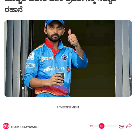
ರಹಾನೆ
ADVERTISEMENT
ಅ
ಅ
TEAM UDAYAVANI