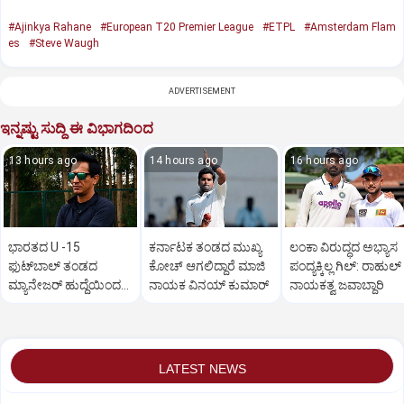
#Ajinkya Rahane
#European T20 Premier League
#ETPL
#Amsterdam Flam
es
#Steve Waugh
ADVERTISEMENT
ಇನ್ನಷ್ಟು ಸುದ್ದಿ ಈ ವಿಭಾಗದಿಂದ
13 hours ago
14 hours ago
16 hours ago
ಭಾರತದ U -15
ಕರ್ನಾಟಕ ತಂಡದ ಮುಖ್ಯ
ಲಂಕಾ ವಿರುದ್ಧದ ಅಭ್ಯಾಸ
ಫುಟ್‌ಬಾಲ್ ತಂಡದ
ಕೋಚ್‌ ಆಗಲಿದ್ದಾರೆ ಮಾಜಿ
ಪಂದ್ಯಕ್ಕಿಲ್ಲ ಗಿಲ್:‌ ರಾಹುಲ್‌ 
ಮ್ಯಾನೇಜರ್‌ ಹುದ್ದೆಯಿಂದ
ನಾಯಕ ವಿನಯ್‌ ಕುಮಾರ್
ನಾಯಕತ್ವ ಜವಾಬ್ದಾರಿ
ಹಿಂದೆ ಸರಿದ ರಂಜಿತ್‌
ಬಜಾಜ್‌
LATEST NEWS