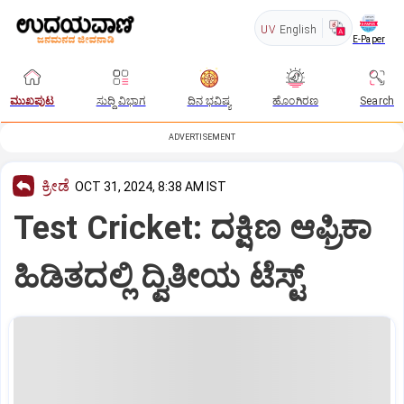
UV
English
E-Paper
ಮುಖಪುಟ
ಸುದ್ದಿ ವಿಭಾಗ
ದಿನ ಭವಿಷ್ಯ
ಹೊಂಗಿರಣ
Search
ADVERTISEMENT
ಕ್ರೀಡೆ
OCT 31, 2024, 8:38 AM IST
Test Cricket: ದಕ್ಷಿಣ ಆಫ್ರಿಕಾ
ಹಿಡಿತದಲ್ಲಿ ದ್ವಿತೀಯ ಟೆಸ್ಟ್‌