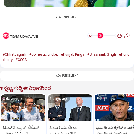
ADVERTISEMENT
ಅ
ಅ
TEAM UDAYAVANI
#Chhattisgarh
#domestic cricket
#Punjab Kings
#Shashank Singh
#Pondi
cherry
#CSCS
ADVERTISEMENT
ಇನ್ನಷ್ಟು ಸುದ್ದಿ ಈ ವಿಭಾಗದಿಂದ
3 days ago
3 days ago
3 days ago
ಟೂರ್‌ಡಿ ಫ್ರಾನ್ಸ್‌ ಫೆಮೆಸ್‌
ಫಿಫಾಗೆ ಯುವೇಫಾ
ಭಾರತೀಯ ಕ್ರಿಕೆಟ್‌ ತಂಡಕ್ಕ
ಇತಿಹಾಸ ನಿರ್ಮಿಸಿದ
ಕಾನೂನು ಎಚ್ಚರಿಕೆ
ಶುಭದೀಪ್‌ ಫೀಲ್ಡಿಂಗ್‌