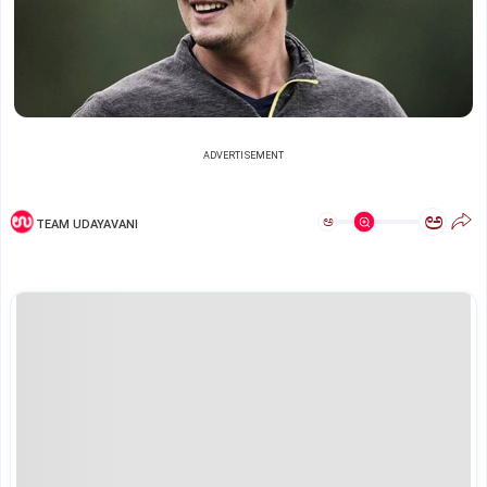
ADVERTISEMENT
ಅ
ಅ
TEAM UDAYAVANI