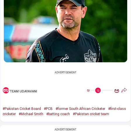
ADVERTISEMENT
ಅ
ಅ
TEAM UDAYAVANI
#Pakistan Cricket Board
#PCB
#former South African Cricketer
#first-class
cricketer
#Michael Smith
#batting coach
#Pakistan cricket team
ADVERTISEMENT