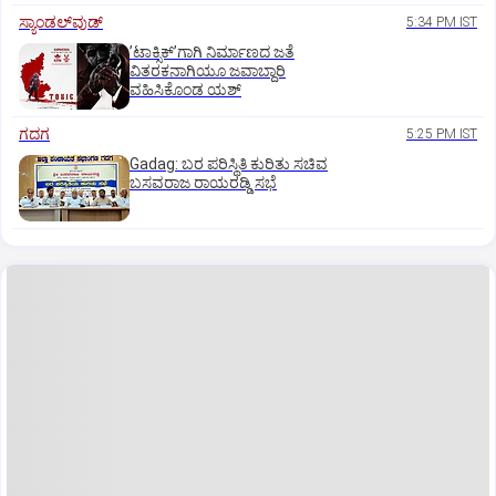
ಸ್ಯಾಂಡಲ್‌ವುಡ್‌
5:34 PM IST
ʼಟಾಕ್ಸಿಕ್‌ʼಗಾಗಿ ನಿರ್ಮಾಣದ ಜತೆ
ವಿತರಕನಾಗಿಯೂ ಜವಾಬ್ದಾರಿ
ವಹಿಸಿಕೊಂಡ ಯಶ್
ಗದಗ
5:25 PM IST
Gadag: ಬರ ಪರಿಸ್ಥಿತಿ ಕುರಿತು ಸಚಿವ
ಬಸವರಾಜ ರಾಯರಡ್ಡಿ ಸಭೆ