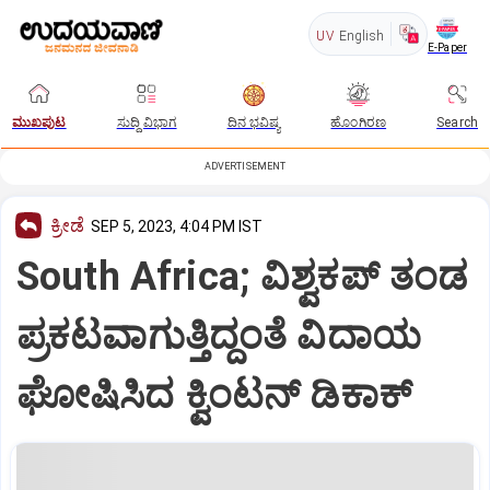
UV
English
E-Paper
ಮುಖಪುಟ
ಸುದ್ದಿ ವಿಭಾಗ
ದಿನ ಭವಿಷ್ಯ
ಹೊಂಗಿರಣ
Search
ADVERTISEMENT
ಕ್ರೀಡೆ
SEP 5, 2023, 4:04 PM IST
South Africa; ವಿಶ್ವಕಪ್ ತಂಡ
ಪ್ರಕಟವಾಗುತ್ತಿದ್ದಂತೆ ವಿದಾಯ
ಘೋಷಿಸಿದ ಕ್ವಿಂಟನ್ ಡಿಕಾಕ್