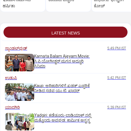
ಹರ್ಷಿತಾ
ಕೋಚ್‌
LATEST NEWS
ಸ್ಯಾಂಡಲ್‌ವುಡ್‌
5:49 PM IST
Karnata Balam Ajeyam Movie:
ಸಿ.ಪಿ.ಯೋಗೀಶ್ವರ್‌ ಮಗನ ಅದ್ಧೂರಿ
ಸಿನಿಮಾ
ಉಡುಪಿ
5:42 PM IST
Kaup: ಅಧಿಕಾರಿಗಳಿಗೆ ಖಡಕ್ ಎಚ್ಚರಿಕೆ
ನೀಡಿದ ಸಚಿವ ಯು.ಟಿ. ಖಾದರ್
ಯಾದಗಿರಿ
5:39 PM IST
Yadgiri: ಕಡೆಚೂರು-ಬಾಡಿಯಾಳ್ ನಲ್ಲಿ
ಮತ್ತೊಂದು ಅವಘಡ: ಕಾರ್ಮಿಕ ಅಸ್ವಸ್ಥ