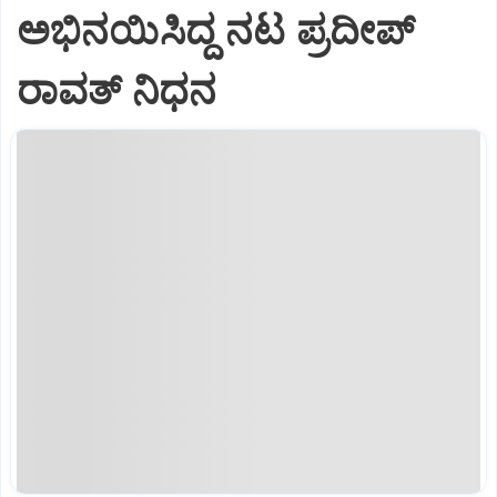
ಅಭಿನಯಿಸಿದ್ದ ನಟ ಪ್ರದೀಪ್
ರಾವತ್ ನಿಧನ