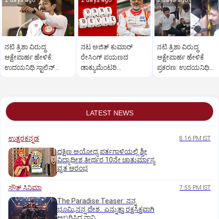
2 days ago
2 days ago
2 days ago
ನಟಿ ತ್ರಿಶಾ ವಿರುದ್ಧ
ನಟ ಅಜಿತ್‌ ಕುಮಾರ್‌
ನಟಿ ತ್ರಿಶಾ ವಿರುದ್ಧ
ಆಕ್ಷೇಪಾರ್ಹ ಹೇಳಿಕೆ:
ರೇಸಿಂಗ್‌ ಪಯಣದ
ಆಕ್ಷೇಪಾರ್ಹ ಹೇಳಿಕೆ
ಉದಯನಿಧಿ ಸ್ಟಾಲಿನ್‌
ಡಾಕ್ಯುಮೆಂಟರಿ
ಪ್ರಕರಣ: ಉದಯನಿಧಿ
ಬಿಡುಗಡೆಗೆ ಕೋರ್ಟ್‌
'ಗ್ಲಾಡಿಯೇಟರ್ಸ್' ಫಸ್ಟ್‌
ಸ್ಟಾಲಿನ್‌ ಬಂಧನ
ಆದೇಶ
ಲುಕ್‌ ಔಟ್
LATEST NEWS
ಉತ್ತರಕನ್ನಡ
8:16 PM IST
ದಕ್ಷಿಣ ಅಯೋಧ್ಯ ಪರ್ತಗಾಳಿಯಲ್ಲಿ ಶ್ರೀ
ವಿದ್ಯಾಧೀಶ ತೀರ್ಥರ 10ನೇ ಚಾತುರ್ಮಾಸ್ಯ
ವ್ರತ ಆರಂಭ
ಸೌತ್‌ ಸಿನಿಮಾ
7:55 PM IST
The Paradise Teaser: ನನ್ನ
ಭೂಮಿ,ನನ್ನ ದೇಶ.. ಎನ್ನುತ್ತಾ ರಕ್ತಸಿಕ್ತವಾಗಿ
ಅಬ್ಬರಿಸಿದ ನಾನಿ