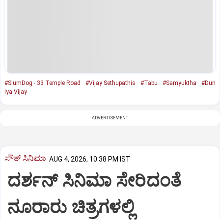
#SlumDog - 33 Temple Road
#Vijay Sethupathis
#Tabu
#Samyuktha
#Dun
iya Vijay
ADVERTISEMENT
ಸೌತ್‌ ಸಿನಿಮಾ
AUG 4, 2026, 10:38 PM IST
ದರ್ಶನ್ ಸಿನಿಮಾ ಸೇರಿದಂತೆ
ನೂರಾರು ಚಿತ್ರಗಳಲ್ಲಿ