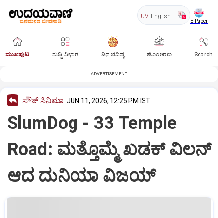
UV
English
E-Paper
ಮುಖಪುಟ
ಸುದ್ದಿ ವಿಭಾಗ
ದಿನ ಭವಿಷ್ಯ
ಹೊಂಗಿರಣ
Search
ADVERTISEMENT
ಸೌತ್‌ ಸಿನಿಮಾ
JUN 11, 2026, 12:25 PM IST
SlumDog - 33 Temple
Road: ಮತ್ತೊಮ್ಮೆ ಖಡಕ್‌ ವಿಲನ್‌
ಆದ ದುನಿಯಾ ವಿಜಯ್‌