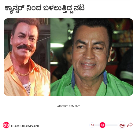
ಕ್ಯಾನ್ಸರ್ ನಿಂದ ಬಳಲುತ್ತಿದ್ದ ನಟ
ADVERTISEMENT
ಅ
ಅ
TEAM UDAYAVANI