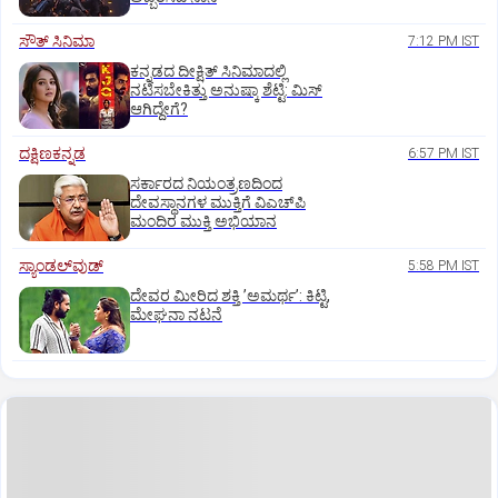
ಸೌತ್‌ ಸಿನಿಮಾ
7:12 PM IST
ಕನ್ನಡದ ದೀಕ್ಷಿತ್‌ ಸಿನಿಮಾದಲ್ಲಿ
ನಟಿಸಬೇಕಿತ್ತು ಅನುಷ್ಕಾ ಶೆಟ್ಟಿ: ಮಿಸ್‌
ಆಗಿದ್ದೇಗೆ?
ದಕ್ಷಿಣಕನ್ನಡ
6:57 PM IST
ಸರ್ಕಾರದ ನಿಯಂತ್ರಣದಿಂದ
ದೇವಸ್ಥಾನಗಳ ಮುಕ್ತಿಗೆ ವಿಎಚ್‌ಪಿ
ಮಂದಿರ ಮುಕ್ತಿ ಅಭಿಯಾನ
ಸ್ಯಾಂಡಲ್‌ವುಡ್‌
5:58 PM IST
ದೇವರ ಮೀರಿದ ಶಕ್ತಿ ʼಅಮರ್ಥʼ: ಕಿಟ್ಟಿ,
ಮೇಘನಾ ನಟನೆ