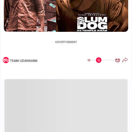
ADVERTISEMENT
ಅ
ಅ
TEAM UDAYAVANI