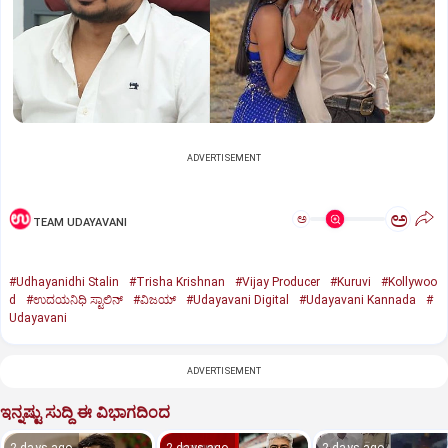
ADVERTISEMENT
ಅ
ಅ
TEAM UDAYAVANI
#Udhayanidhi Stalin
#Trisha Krishnan
#Vijay Producer
#Kuruvi
#Kollywoo
d
#ಉದಯನಿಧಿ ಸ್ಟಾಲಿನ್‌
#ವಿಜಯ್‌
#Udayavani Digital
#Udayavani Kannada
#
Udayavani
ADVERTISEMENT
ಇನ್ನಷ್ಟು ಸುದ್ದಿ ಈ ವಿಭಾಗದಿಂದ