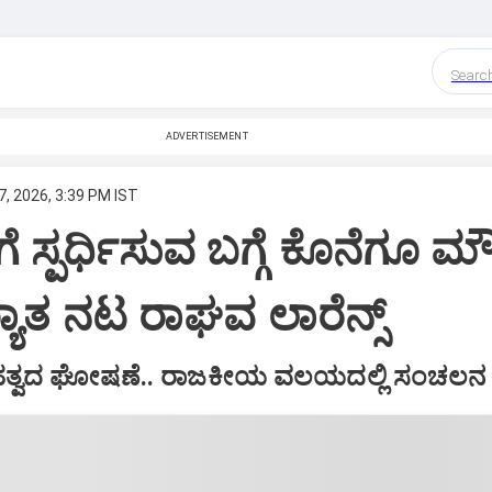
Searc
ADVERTISEMENT
7, 2026, 3:39 PM IST
ೆ ಸ್ಪರ್ಧಿಸುವ ಬಗ್ಗೆ ಕೊನೆಗೂ ಮ
ಯಾತ ನಟ ರಾಘವ ಲಾರೆನ್ಸ್
ಮಹತ್ವದ ಘೋಷಣೆ.. ರಾಜಕೀಯ ವಲಯದಲ್ಲಿ ಸಂಚಲನ