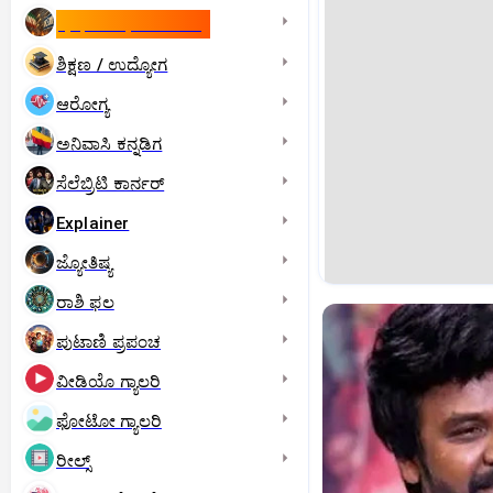
ಇಸ್ರೇಲ್- ಇರಾನ್‌ ಯುದ್ಧ
ಶಿಕ್ಷಣ / ಉದ್ಯೋಗ
ಆರೋಗ್ಯ
ಅನಿವಾಸಿ ಕನ್ನಡಿಗ
ಸೆಲೆಬ್ರಿಟಿ ಕಾರ್ನರ್‌
Explainer
ಜ್ಯೋತಿಷ್ಯ
ರಾಶಿ ಫಲ
ಪುಟಾಣಿ ಪ್ರಪಂಚ
ವೀಡಿಯೊ ಗ್ಯಾಲರಿ
ಫೋಟೋ ಗ್ಯಾಲರಿ
ರೀಲ್ಸ್