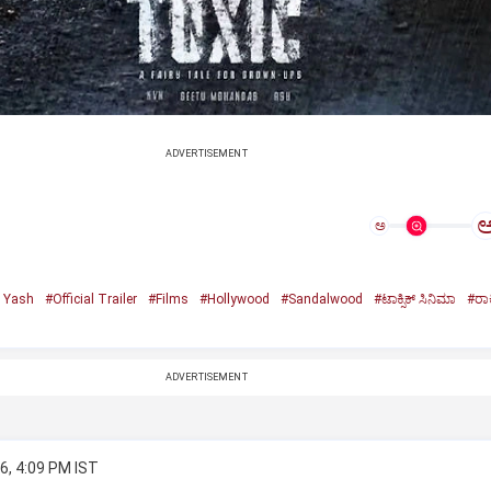
ADVERTISEMENT
ಅ
r Yash
#Official Trailer
#Films
#Hollywood
#Sandalwood
#ಟಾಕ್ಸಿಕ್‌ ಸಿನಿಮಾ
#ರಾಕ
ADVERTISEMENT
6, 4:09 PM IST