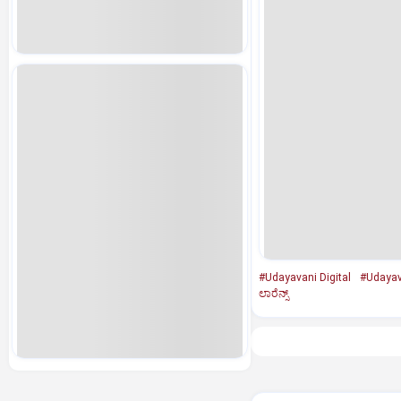
#Udayavani Digital
#Udayav
ಲಾರೆನ್ಸ್‌