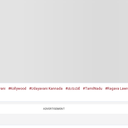
ani
#Kollywood
#Udayavani Kannada
#ಚುನಾವಣೆ
#TamilNadu
#Ragava Lawr
ADVERTISEMENT