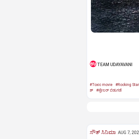
TEAM UDAYAVANI
#Toxic movie
#Rocking Sta
ಶ್‌
#ಟ್ರೇಲರ್‌ ಬಿಡುಗಡೆ
ಸೌತ್‌ ಸಿನಿಮಾ
AUG 7, 202