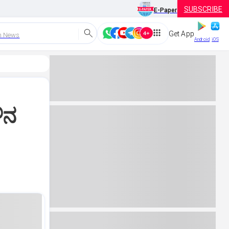
SUBSCRIBE
E-Paper
Get App
h News
Android
iOS
ೌನ