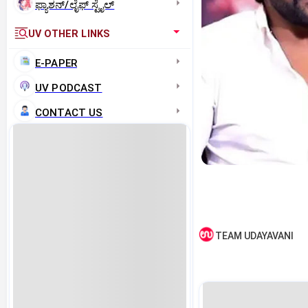
ಫ್ಯಾಶನ್/ಲೈಫ್‌ ಸ್ಟೈಲ್
UV OTHER LINKS
E-PAPER
UV PODCAST
CONTACT US
TEAM UDAYAVANI