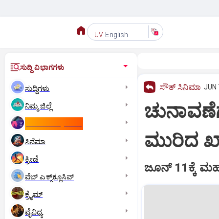
English
UV
ಸುದ್ದಿ ವಿಭಾಗಗಳು
ಸೌತ್‌ ಸಿನಿಮಾ
JUN 
ಸುದ್ದಿಗಳು
ಚುನಾವಣೆಗ
ನಿಮ್ಮ ಜಿಲ್ಲೆ
ಕಾಮನ್‌ ವೆಲ್ತ್‌ ಗೇಮ್ಸ್‌
ಮುರಿದ ಖ್
ಸಿನೆಮಾ
ಕ್ರೀಡೆ
ಜೂನ್ 11ಕ್ಕೆ 
ವೆಬ್ ಎಕ್ಸ್‌ಕ್ಲೂಸಿವ್
ಕ್ರೈಮ್
ವೈವಿಧ್ಯ