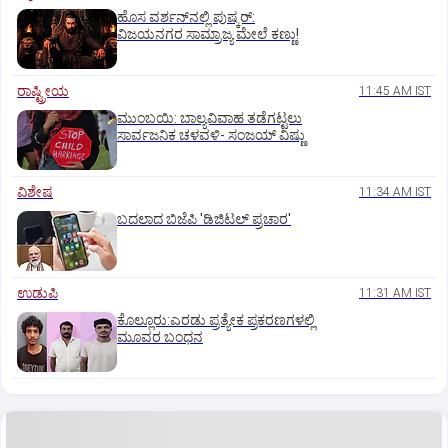
ಹೊಸ ವರ್ಶನ್‌ನಲ್ಲಿ ಪುಷ್ಕರ್‌:
ವಿಜಯನಗರ ಸಾಮ್ರಾಜ್ಯ ಮೇಲೆ ಕಣ್ಣು!
ರಾಷ್ಟ್ರೀಯ
11:45 AM IST
ಮುಂಬಯಿ: ಬಾಲ್ಯವಿವಾಹ ತಡೆಗಟ್ಟಲು
ಸಾರ್ವಜನಿಕ ಚಳವಳಿ- ಸಂಜಯ್‌ ವಿಷ್ಣು
ವಿಶೇಷ
11:34 AM IST
ಬದಲಾದ ಬಿಜೆಪಿ 'ಡಿಜಿಟಲ್‌ ಪ್ರಚಾರ'
ಉಡುಪಿ
11:31 AM IST
ಕೊಲ್ಲೂರು:ಎರಡು ಪ್ರತ್ಯೇಕ ಪ್ರಕರಣಗಳಲ್ಲಿ
ಮೂವರ ಬಂಧನ