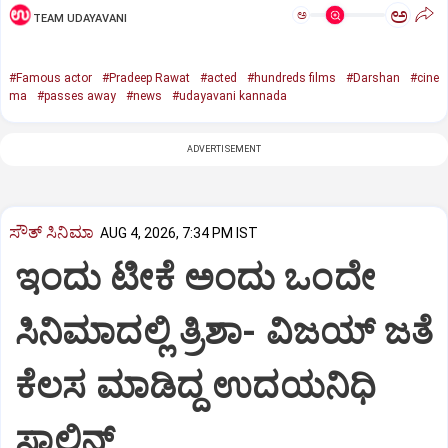
ಅ
ಅ
TEAM UDAYAVANI
#Famous actor
#Pradeep Rawat
#acted
#hundreds films
#Darshan
#cine
ma
#passes away
#news
#udayavani kannada
ADVERTISEMENT
ಸೌತ್‌ ಸಿನಿಮಾ
AUG 4, 2026, 7:34 PM IST
ಇಂದು ಟೀಕೆ ಅಂದು ಒಂದೇ
ಸಿನಿಮಾದಲ್ಲಿ ತ್ರಿಶಾ- ವಿಜಯ್‌ ಜತೆ
ಕೆಲಸ ಮಾಡಿದ್ದ ಉದಯನಿಧಿ
ಸ್ಟಾಲಿನ್