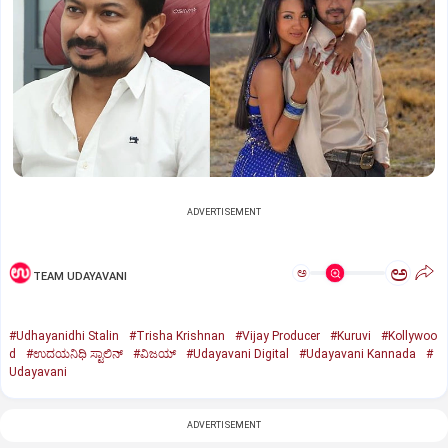
ADVERTISEMENT
ಅ
ಅ
TEAM UDAYAVANI
#Udhayanidhi Stalin
#Trisha Krishnan
#Vijay Producer
#Kuruvi
#Kollywoo
d
#ಉದಯನಿಧಿ ಸ್ಟಾಲಿನ್‌
#ವಿಜಯ್‌
#Udayavani Digital
#Udayavani Kannada
#
Udayavani
ADVERTISEMENT