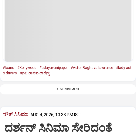
#loans
#Kollywood
#udayavanipaper
#Actor Raghava lawrence
#lady aut
o drivers
#ನಟ ರಾಘವ ಲಾರೆನ್ಸ್‌
ADVERTISEMENT
ಸೌತ್‌ ಸಿನಿಮಾ
AUG 4, 2026, 10:38 PM IST
ದರ್ಶನ್ ಸಿನಿಮಾ ಸೇರಿದಂತೆ