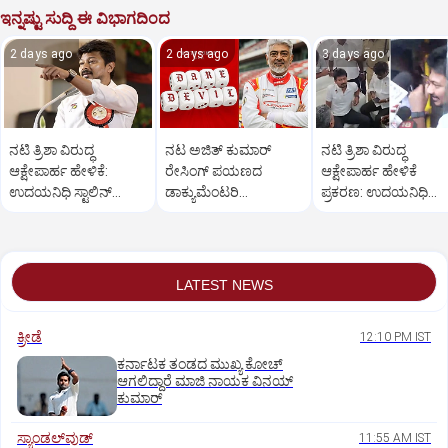
ಇನ್ನಷ್ಟು ಸುದ್ದಿ ಈ ವಿಭಾಗದಿಂದ
2 days ago
2 days ago
3 days ago
ನಟಿ ತ್ರಿಶಾ ವಿರುದ್ಧ
ನಟ ಅಜಿತ್‌ ಕುಮಾರ್‌
ನಟಿ ತ್ರಿಶಾ ವಿರುದ್ಧ
ಆಕ್ಷೇಪಾರ್ಹ ಹೇಳಿಕೆ:
ರೇಸಿಂಗ್‌ ಪಯಣದ
ಆಕ್ಷೇಪಾರ್ಹ ಹೇಳಿಕೆ
ಉದಯನಿಧಿ ಸ್ಟಾಲಿನ್‌
ಡಾಕ್ಯುಮೆಂಟರಿ
ಪ್ರಕರಣ: ಉದಯನಿಧಿ
ಬಿಡುಗಡೆಗೆ ಕೋರ್ಟ್‌
'ಗ್ಲಾಡಿಯೇಟರ್ಸ್' ಫಸ್ಟ್‌
ಸ್ಟಾಲಿನ್‌ ಬಂಧನ
ಆದೇಶ
ಲುಕ್‌ ಔಟ್
LATEST NEWS
ಕ್ರೀಡೆ
12:10 PM IST
ಕರ್ನಾಟಕ ತಂಡದ ಮುಖ್ಯ ಕೋಚ್‌
ಆಗಲಿದ್ದಾರೆ ಮಾಜಿ ನಾಯಕ ವಿನಯ್‌
ಕುಮಾರ್
ಸ್ಯಾಂಡಲ್‌ವುಡ್‌
11:55 AM IST