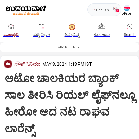
UV
English
E-Paper
ಮುಖಪುಟ
ಸುದ್ದಿ ವಿಭಾಗ
ದಿನ ಭವಿಷ್ಯ
ಹೊಂಗಿರಣ
Search
ADVERTISEMENT
ಸೌತ್‌ ಸಿನಿಮಾ
MAY 8, 2024, 1:18 PM IST
ಆಟೋ ಚಾಲಕಿಯರ ಬ್ಯಾಂಕ್‌
ಸಾಲ ತೀರಿಸಿ ರಿಯಲ್‌ ಲೈಫ್‌ನಲ್ಲೂ
ಹೀರೋ ಆದ ನಟ ರಾಘವ
ಲಾರೆನ್ಸ್