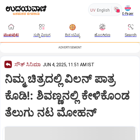
UV
English
E-Paper
ಮುಖಪುಟ
ಸುದ್ದಿ ವಿಭಾಗ
ದಿನ ಭವಿಷ್ಯ
ಹೊಂಗಿರಣ
Search
ADVERTISEMENT
ಸೌತ್‌ ಸಿನಿಮಾ
JUN 4, 2025, 11:51 AM IST
ನಿಮ್ಮ ಚಿತ್ರದಲ್ಲಿ ವಿಲನ್‌ ಪಾತ್ರ
ಕೊಡಿ!: ಶಿವಣ್ಣನಲ್ಲಿ ಕೇಳಿಕೊಂಡ
ತೆಲುಗು ನಟ ಮೋಹನ್‌