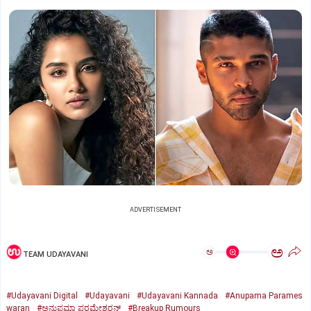
ADVERTISEMENT
ಅ
ಅ
TEAM UDAYAVANI
#Udayavani Digital
#Udayavani
#Udayavani Kannada
#Anupama Parames
waran
#ಅನುಪಮಾ ಪರಮೇಶ್ವರನ್
#Breakup Rumours