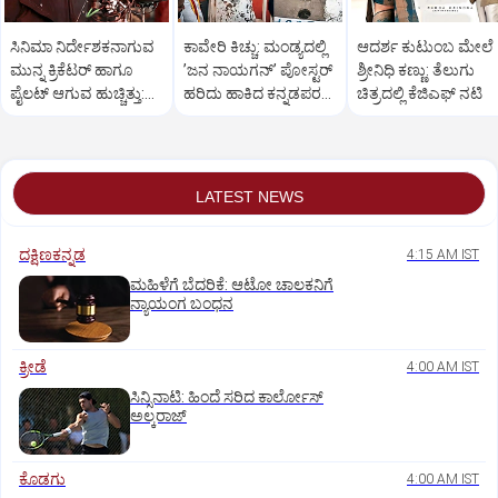
ಸಿನಿಮಾ ನಿರ್ದೇಶಕನಾಗುವ
ಕಾವೇರಿ ಕಿಚ್ಚು: ಮಂಡ್ಯದಲ್ಲಿ
ಆದರ್ಶ ಕುಟುಂಬ ಮೇಲೆ
ಮುನ್ನ ಕ್ರಿಕೆಟರ್ ಹಾಗೂ
ʼಜನ ನಾಯಗನ್‌ʼ ಪೋಸ್ಟರ್‌
ಶ್ರೀನಿಧಿ ಕಣ್ಣು: ತೆಲುಗು
ಪೈಲಟ್ ಆಗುವ ಹುಚ್ಚಿತ್ತು:
ಹರಿದು ಹಾಕಿದ ಕನ್ನಡಪರ
ಚಿತ್ರದಲ್ಲಿ ಕೆಜಿಎಫ್‌ ನಟಿ
ಜೇಸನ್ ಸಂಜಯ್
ಸಂಘಟನೆಗಳು
LATEST NEWS
ದಕ್ಷಿಣಕನ್ನಡ
4:15 AM IST
ಮಹಿಳೆಗೆ ಬೆದರಿಕೆ: ಆಟೋ ಚಾಲಕನಿಗೆ
ನ್ಯಾಯಂಗ ಬಂಧನ
ಕ್ರೀಡೆ
4:00 AM IST
ಸಿನ್ಸಿನಾಟಿ: ಹಿಂದೆ ಸರಿದ ಕಾರ್ಲೋಸ್‌
ಅಲ್ಕರಾಜ್‌
ಕೊಡಗು
4:00 AM IST