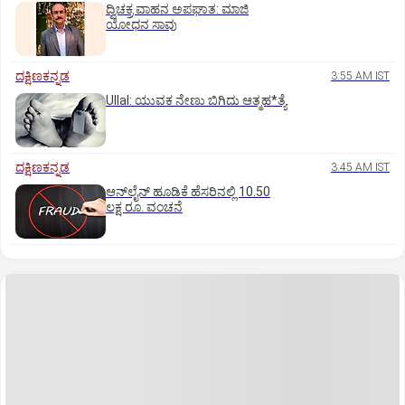
ದ್ವಿಚಕ್ರ ವಾಹನ ಅಪಘಾತ: ಮಾಜಿ
ಯೋಧನ ಸಾವು
ದಕ್ಷಿಣಕನ್ನಡ
3:55 AM IST
Ullal: ಯುವಕ ನೇಣು ಬಿಗಿದು ಆತ್ಮಹ*ತ್ಯೆ
ದಕ್ಷಿಣಕನ್ನಡ
3:45 AM IST
ಆನ್‌ಲೈನ್‌ ಹೂಡಿಕೆ ಹೆಸರಿನಲ್ಲಿ 10.50
ಲಕ್ಷ ರೂ. ವಂಚನೆ