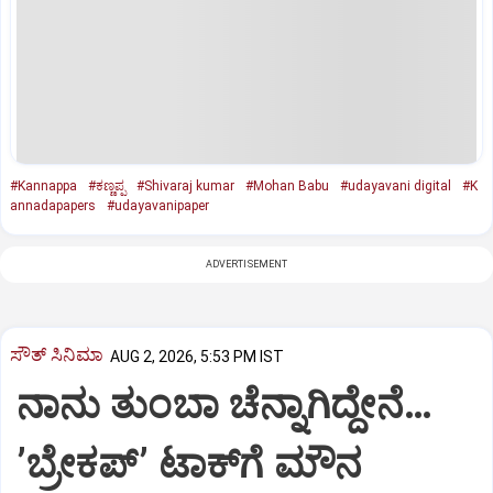
#Kannappa
#ಕಣ್ಣಪ್ಪ
#Shivaraj kumar
#Mohan Babu
#udayavani digital
#K
annadapapers
#udayavanipaper
ADVERTISEMENT
ಸೌತ್‌ ಸಿನಿಮಾ
AUG 2, 2026, 5:53 PM IST
ನಾನು ತುಂಬಾ ಚೆನ್ನಾಗಿದ್ದೇನೆ…
ʼಬ್ರೇಕಪ್‌ʼ ಟಾಕ್‌ಗೆ ಮೌನ