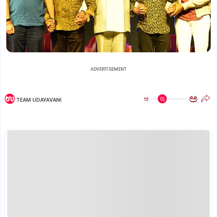
ADVERTISEMENT
ಅ
ಅ
TEAM UDAYAVANI