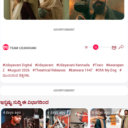
ADVERTISEMENT
ಅ
ಅ
TEAM UDAYAVANI
#Udayavani Digital
#Udayavani
#Udayavani Kannada
#Toxic
#Awarapan
2
#August 2026
#Theatrical Releases
#Batwara 1947
#Ohh My Dog
#
ಮುಂಬರುವ ಚಿತ್ರಗಳು
ADVERTISEMENT
ಇನ್ನಷ್ಟು ಸುದ್ದಿ ಈ ವಿಭಾಗದಿಂದ
4 days ago
6 days ago
6 days ago