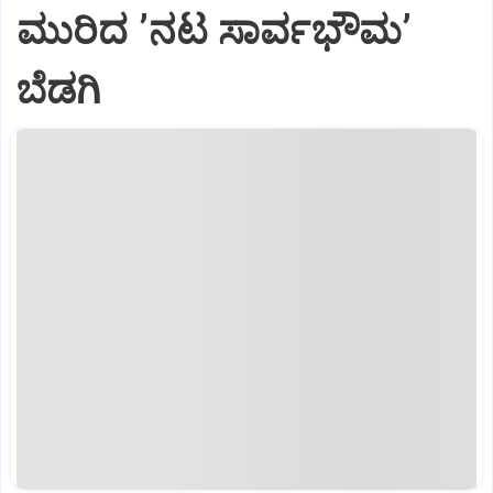
ಮುರಿದ ʼನಟ ಸಾರ್ವಭೌಮʼ
ಬೆಡಗಿ