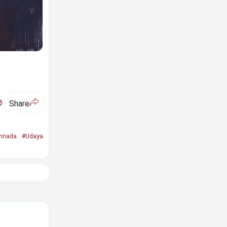
ಅ
Share
nnada
#Udaya