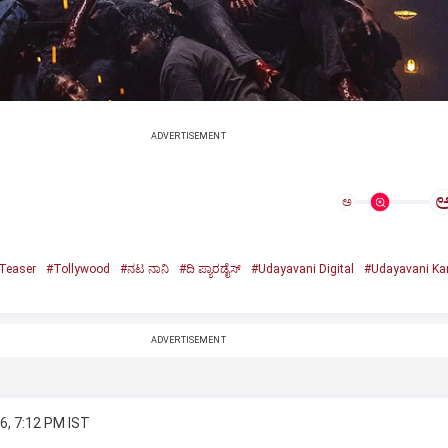
ADVERTISEMENT
ಅ
Teaser
#Tollywood
#ನಟ ನಾನಿ
#ದಿ ಪ್ಯಾರಡೈಸ್
#Udayavani Digital
#Udayavani Ka
ADVERTISEMENT
6, 7:12 PM IST