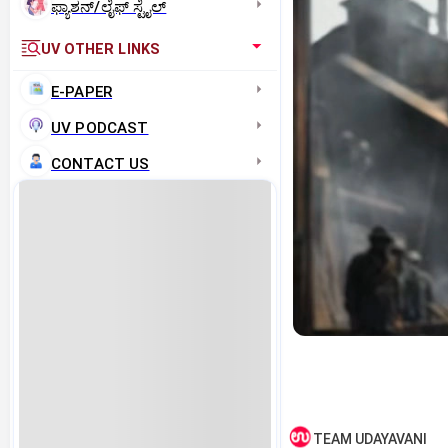
ಫ್ಯಾಶನ್/ಲೈಫ್‌ ಸ್ಟೈಲ್
UV OTHER LINKS
E-PAPER
UV PODCAST
CONTACT US
TEAM UDAYAVANI