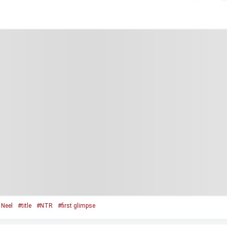
 Neel
#title
#NTR
#first glimpse