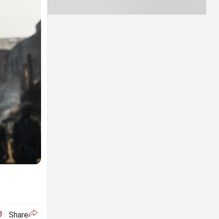
ಅ
Share