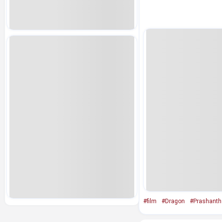
#film
#Dragon
#Prashanth