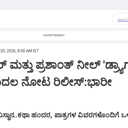
Searc
ADVERTISEMENT
20, 2026, 8:00 AM IST
 ಮತ್ತು ಪ್ರಶಾಂತ್ ನೀಲ್ 'ಡ್ರ್ಯಾ
ಮೊದಲ ನೋಟ ರಿಲೀಸ್:ಭಾರೀ
್ಘಾನಿಸ್ಥಾನ..ಕಥಾ ಹಂದರ, ಪಾತ್ರಗಳ ವಿವರಗಳೊಂದಿಗ