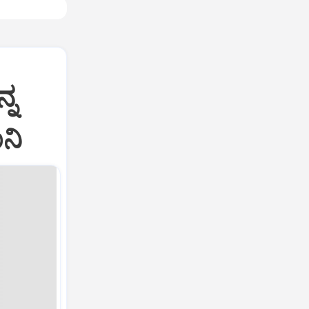
್ನ
ಾನಿ