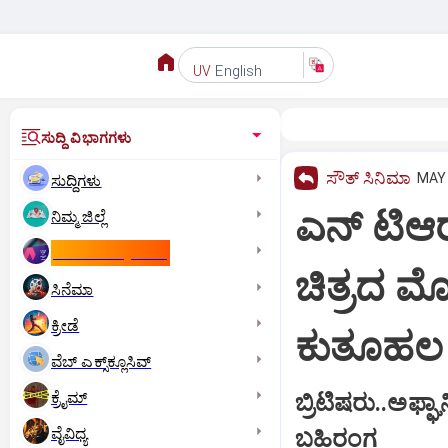
English
UV
ಸುದ್ದಿ ವಿಭಾಗಗಳು
ಸೌತ್‌ ಸಿನಿಮಾ
MAY 
ಸುದ್ದಿಗಳು
ಎನ್ ಟಿಆರ್
ನಿಮ್ಮ ಜಿಲ್ಲೆ
ಕಾಮನ್‌ ವೆಲ್ತ್‌ ಗೇಮ್ಸ್‌
ಚಿತ್ರದ 
ಸಿನೆಮಾ
ಕ್ರೀಡೆ
ಕುತೂಹಲ
ವೆಬ್ ಎಕ್ಸ್‌ಕ್ಲೂಸಿವ್
ಕ್ರೈಮ್
ಬ್ರಿಟಿಷರು..ಅಫ
ವೈವಿಧ್ಯ
ಬಹಿರಂಗ