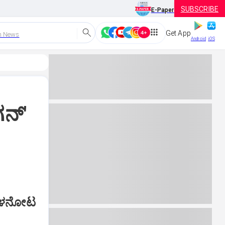
SUBSCRIBE
E-Paper
Get App
h News
Android
iOS
ಗನ್'
ೆ ಒಳನೋಟ