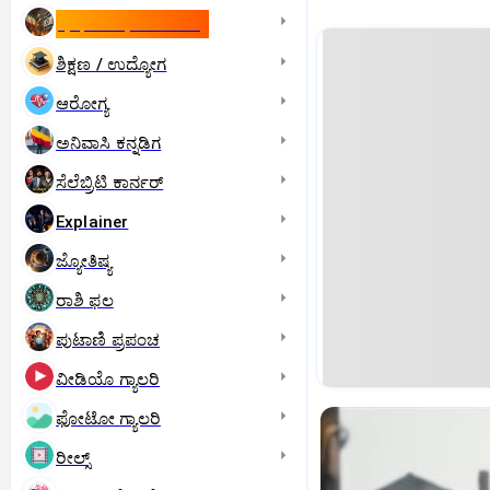
ಇಸ್ರೇಲ್- ಇರಾನ್‌ ಯುದ್ಧ
ಶಿಕ್ಷಣ / ಉದ್ಯೋಗ
ಆರೋಗ್ಯ
ಅನಿವಾಸಿ ಕನ್ನಡಿಗ
ಸೆಲೆಬ್ರಿಟಿ ಕಾರ್ನರ್‌
Explainer
ಜ್ಯೋತಿಷ್ಯ
ರಾಶಿ ಫಲ
ಪುಟಾಣಿ ಪ್ರಪಂಚ
ವೀಡಿಯೊ ಗ್ಯಾಲರಿ
ಫೋಟೋ ಗ್ಯಾಲರಿ
ರೀಲ್ಸ್