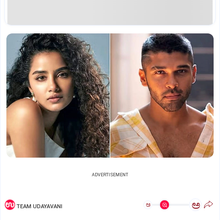
ADVERTISEMENT
ಅ
ಅ
TEAM UDAYAVANI