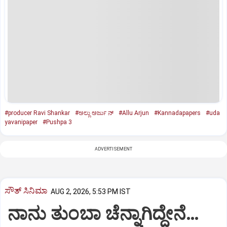
#producer Ravi Shankar
#ಅಲ್ಲು ಅರ್ಜು ನ್‌
#Allu Arjun
#Kannadapapers
#uda
yavanipaper
#Pushpa 3
ADVERTISEMENT
ಸೌತ್‌ ಸಿನಿಮಾ
AUG 2, 2026, 5:53 PM IST
ನಾನು ತುಂಬಾ ಚೆನ್ನಾಗಿದ್ದೇನೆ…