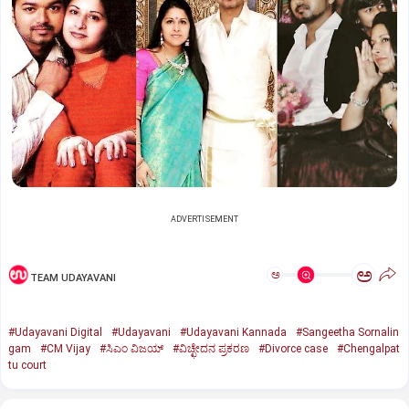
ADVERTISEMENT
ಅ
ಅ
TEAM UDAYAVANI
#Udayavani Digital
#Udayavani
#Udayavani Kannada
#Sangeetha Sornalin
gam
#CM Vijay
#ಸಿಎಂ ವಿಜಯ್‌
#ವಿಚ್ಛೇದನ ಪ್ರಕರಣ
#Divorce case
#Chengalpat
tu court