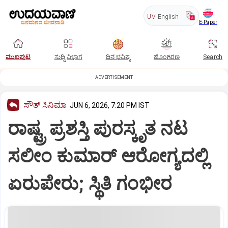
UV
English
E-Paper
ಮುಖಪುಟ
ಸುದ್ದಿ ವಿಭಾಗ
ದಿನ ಭವಿಷ್ಯ
ಹೊಂಗಿರಣ
Search
ADVERTISEMENT
ಸೌತ್‌ ಸಿನಿಮಾ
JUN 6, 2026, 7:20 PM IST
ರಾಷ್ಟ್ರ ಪ್ರಶಸ್ತಿ ಪುರಸ್ಕೃತ ನಟ
ಸಲೀಂ ಕುಮಾರ್‌ ಆರೋಗ್ಯದಲ್ಲಿ
ಏರುಪೇರು; ಸ್ಥಿತಿ ಗಂಭೀರ