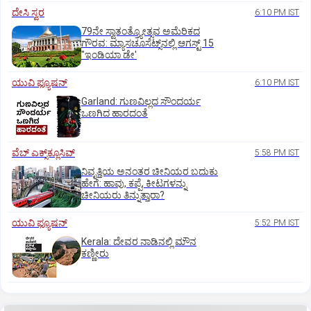
ದೇಸಿ ಸ್ವರ
6:10 PM IST
79ನೇ ಸ್ವಾತಂತ್ರ್ಯೋತ್ಸವ ಅಮೆರಿಕದ
ಗೌರವ: ಮ್ಯಾಸಚೂಸೆಟ್ಸ್‌ನಲ್ಲಿ ಆಗಸ್ಟ್‌ 15
"ಇಂಡಿಯಾ ಡೇ'
ಯುವಿ ಫ್ಯೂಷನ್
6:10 PM IST
Garland: ಗುಣವಿಲ್ಲದ ಸೌಂದರ್ಯ
ಒಣಗಿದ ಹಾರದಂತೆ
ವೆಬ್ ಎಕ್ಸ್‌ಕ್ಲೂಸಿವ್
5:58 PM IST
ನಿವೃತ್ತಿಯ ಅನಂತರ ಚೀನಿಯರ ಬದುಕು
ಹೇಗೆ: ಹಾವು, ಕಪ್ಪೆ, ಕೀಟಗಳನ್ನು
ಚೀನಿಯರು ತಿನ್ನುತ್ತಾರಾ?
ಯುವಿ ಫ್ಯೂಷನ್
5:52 PM IST
Kerala: ದೇವರ ನಾಡಿನಲ್ಲಿ ಮೌನ
ಕಣ್ಣೀರು