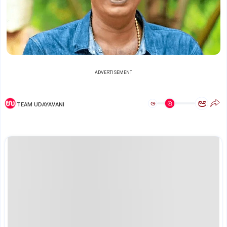
ADVERTISEMENT
ಅ
ಅ
TEAM UDAYAVANI