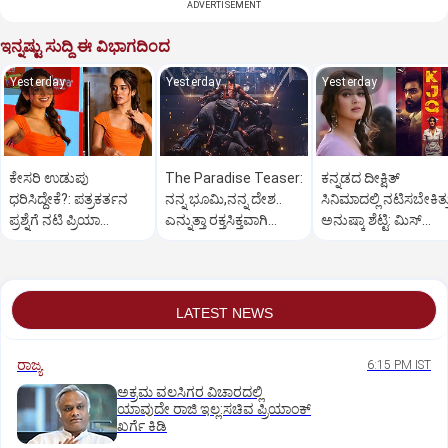
ADVERTISEMENT
ಇನ್ನಷ್ಟು ಸುದ್ದಿ ಈ ವಿಭಾಗದಿಂದ
Yesterday
Yesterday
Yesterday
ಕೇಸರಿ ಉಡುಪು
The Paradise Teaser:
ಕನ್ನಡದ ದೀಕ್ಷಿತ್‌
ಧರಿಸಿದ್ದೇಕೆ?: ಪತ್ರಕರ್ತನ
ನನ್ನ ಭೂಮಿ,ನನ್ನ ದೇಶ..
ಸಿನಿಮಾದಲ್ಲಿ ನಟಿಸಬೇಕಿತ್ತ
ಪ್ರಶ್ನೆಗೆ ನಟಿ ಪ್ರಿಯಾ
ಎನ್ನುತ್ತಾ ರಕ್ತಸಿಕ್ತವಾಗಿ
ಅನುಷ್ಕಾ ಶೆಟ್ಟಿ: ಮಿಸ್‌
ವಾರಿಯರ್ ಉತ್ತರ ವೈರಲ್!
ಅಬ್ಬರಿಸಿದ ನಾನಿ
ಆಗಿದ್ದೇಗೆ?
LATEST NEWS
ರಾಜ್ಯ
6:15 PM IST
ಅಕ್ರಮ ವಲಸಿಗರ ವಿಚಾರದಲ್ಲಿ
ಯಾವುದೇ ರಾಜಿ ಇಲ್ಲ:ಸಚಿವ ಪ್ರಿಯಾಂಕ್
ಖರ್ಗೆ ಕಿಡಿ