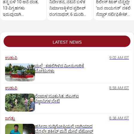
ತನ್ನ ಬಳಿ 10 ಆನೆ ದಂತ,
ನಿರ್ದೇಶನ, ನಟನೆ ಬಳಿಕ
ರಿಲೀಸ್‌ ಟಾಕ್‌ ಬೆನ್ನಲ್ಲೇ
13 ವಿಗ್ರಹಗಳು
ನಿರ್ಮಾಣಕ್ಕಿಳಿದ ಪ್ರದೀಪ್‌
ʼಜನ ನಾಯಗನ್‌ʼ ನಕಲಿ
ಇರುವುದಾಗಿ
ರಂಗನಾಥನ್;‌ 6 ಮಂದಿ
ಸೆನ್ಸಾರ್‌ ಸರ್ಟಿಫಿಕೇಟ್‌
ಘೋಷಿಸಿಕೊಂಡ ನಟ
ನಿರ್ದೇಶಕರು.!
ವೈರಲ್
ಮೋಹನ್‌ ಲಾಲ್
LATEST NEWS
ಉಡುಪಿ
9:02 AM IST
ಮಲ್ಪೆ : ಕಡಲಿಗಿಳಿದ ಮೀನುಗಾರಿಕೆ
ಬೋಟುಗಳು
ಉಡುಪಿ
8:58 AM IST
ರೆಂಜಾಳ ಭೂಕುಸಿತ: ಜಿಎಸ್‌ಐ
ವಿಜ್ಞಾನಿಗಳ ಭೇಟಿ
ಜಗತ್ತು
8:38 AM IST
ಹಸೀನಾ ಸುದ್ದಿಗೋಷ್ಠಿಯಲ್ಲಿ ಭಾಗಿಯಾದ
ಬೆನ್ನಲ್ಲೇ ಶಕೀಬ್ ಮನೆ ಮೇಲೆ ಪೆಟ್ರೋಲ್