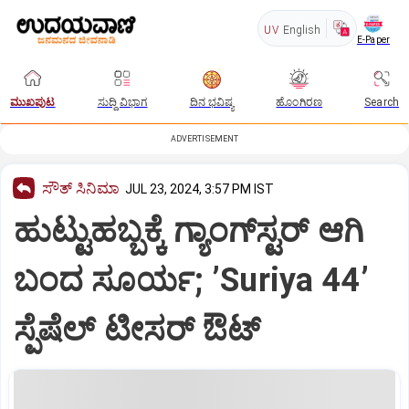
UV
English
E-Paper
ಮುಖಪುಟ
ಸುದ್ದಿ ವಿಭಾಗ
ದಿನ ಭವಿಷ್ಯ
ಹೊಂಗಿರಣ
Search
ADVERTISEMENT
ಸೌತ್‌ ಸಿನಿಮಾ
JUL 23, 2024, 3:57 PM IST
ಹುಟ್ಟುಹಬ್ಬಕ್ಕೆ ಗ್ಯಾಂಗ್‌ಸ್ಟರ್‌ ಆಗಿ
ಬಂದ ಸೂರ್ಯ; ʼSuriya 44ʼ
ಸ್ಪೆಷೆಲ್‌ ಟೀಸರ್‌ ಔಟ್