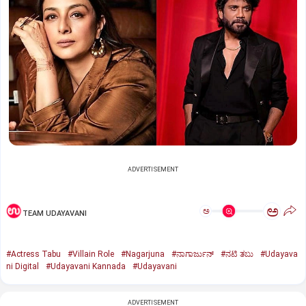
ADVERTISEMENT
ಅ
ಅ
TEAM UDAYAVANI
#Actress Tabu
#Villain Role
#Nagarjuna
#ನಾಗಾರ್ಜುನ್‌
#ನಟಿ ತಬು
#Udayava
ni Digital
#Udayavani Kannada
#Udayavani
ADVERTISEMENT