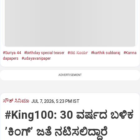
#Suriya 44
#birthday special teaser
#ನಟ ಸೂರ್ಯ
#karthik subbaraj
#Kanna
dapapers
#udayavanipaper
ADVERTISEMENT
ಸೌತ್‌ ಸಿನಿಮಾ
JUL 7, 2026, 5:23 PM IST
#King100: 30 ವರ್ಷದ ಬಳಿಕ
ʼಕಿಂಗ್‌ʼ ಜತೆ ನಟಿಸಲಿದ್ದಾರೆ