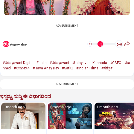
ADVERTISEMENT
ಅ
ಅ
ಸುಹಾನ್‌ ಶೇಕ್‌
#Udayavani Digital
#India
#Udayavani
#Udayavani Kannada
#CBFC
#ba
nned
#ಸಿಬಿಎಫ್‌ಸಿ
#Hava Aney Dey
#Satluj
#Indian Films
#ಸತ್ಲುಜ್
ADVERTISEMENT
ಇನ್ನಷ್ಟು ಸುದ್ದಿ ಈ ವಿಭಾಗದಿಂದ
1 month ago
1 month ago
1 month ago