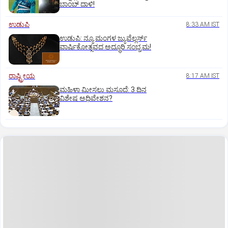
ಬಾಂಬ್ ದಾಳಿ!
ಉಡುಪಿ
8:33 AM IST
ಉಡುಪಿ: ನ್ಯೂ ಮಂಗಳ ಜ್ಯುವೆಲ್ಲರ್ಸ್
ವಾರ್ಷಿಕೋತ್ಸವದ ಅದ್ಧೂರಿ ಸಂಭ್ರಮ!
ರಾಷ್ಟ್ರೀಯ
8:17 AM IST
ಮಹಿಳಾ ಮೀಸಲು ಮಸೂದೆ: 3 ದಿನ
ವಿಶೇಷ ಅಧಿವೇಶನ?