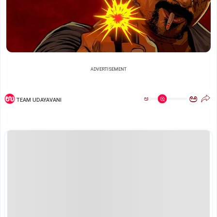
ADVERTISEMENT
ಅ
ಅ
TEAM UDAYAVANI